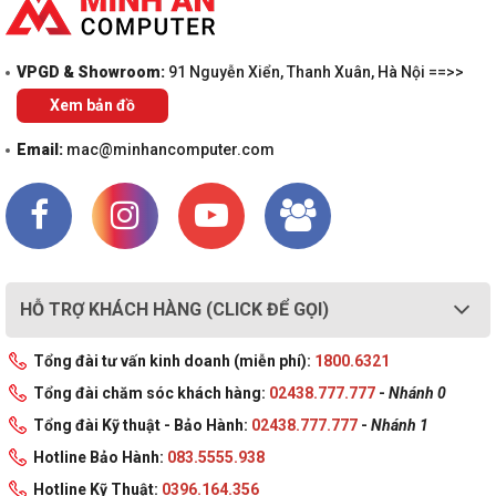
VPGD & Showroom:
91 Nguyễn Xiển, Thanh Xuân, Hà Nội ==>>
Xem bản đồ
Email:
mac@minhancomputer.com
HỖ TRỢ KHÁCH HÀNG (CLICK ĐỂ GỌI)
Tổng đài tư vấn kinh doanh (miễn phí):
1800.6321
Tổng đài chăm sóc khách hàng:
02438.777.777
-
Nhánh 0
Tổng đài Kỹ thuật - Bảo Hành:
02438.777.777
-
Nhánh 1
Hotline Bảo Hành:
083.5555.938
Hotline Kỹ Thuật:
0396.164.356