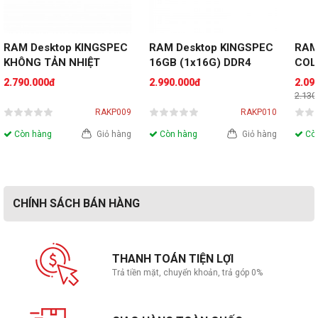
RAM Desktop KINGSPEC 
RAM Desktop KINGSPEC 
RAM
KHÔNG TẢN NHIỆT 
16GB (1x16G) DDR4 
COLO
16GB (1x16GB) 
3200MHz Gaming Storm 
16G
2.790.000đ
2.990.000đ
2.09
3200MHz DDR4
3200
2.130
RAKP009
RAKP010
Còn hàng
Giỏ hàng
Còn hàng
Giỏ hàng
Còn
CHÍNH SÁCH BÁN HÀNG
THANH TOÁN TIỆN LỢI
Trả tiền mặt, chuyển khoản, trả góp 0%