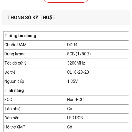
THÔNG SỐ KỸ THUẬT
Thông tin chung
Chuẩn RAM
DDR4
Dung lượng
8GB (1x8GB)
Tốc độ xử lý
3200MHz
Độ trễ
CL16-20-20
Nguồn cấp
1.35V
Tính năng
ECC
Non-ECC
Tản nhiệt
Có
Đèn nền
LED RGB
Hỗ trợ XMP
Có