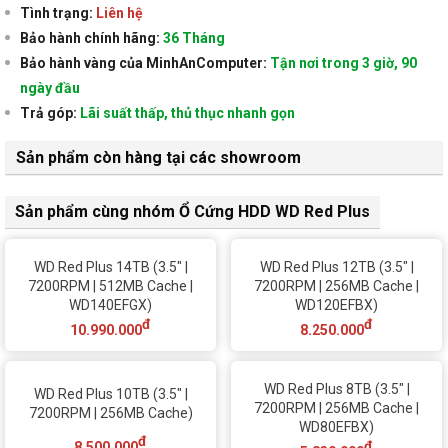
Tình trạng:
Liên hệ
Bảo hành chính hãng:
36 Tháng
Bảo hành vàng của MinhAnComputer:
Tận nơi trong 3 giờ, 90
ngày đầu
Trả góp:
Lãi suất thấp, thủ thục nhanh gọn
Sản phẩm còn hàng tại các showroom
Sản phẩm cùng nhóm Ổ Cứng HDD WD Red Plus
WD Red Plus 14TB (3.5" |
WD Red Plus 12TB (3.5" |
7200RPM | 512MB Cache |
7200RPM | 256MB Cache |
WD140EFGX)
WD120EFBX)
đ
đ
10.990.000
8.250.000
WD Red Plus 8TB (3.5" |
WD Red Plus 10TB (3.5" |
7200RPM | 256MB Cache |
7200RPM | 256MB Cache)
WD80EFBX)
đ
đ
8.500.000