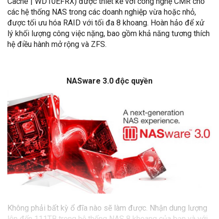
Cache | WD10EFRX) được thiết kế với công nghệ CMR cho
các hệ thống NAS trong các doanh nghiệp vừa hoặc nhỏ,
được tối ưu hóa RAID với tối đa 8 khoang. Hoàn hảo để xử
lý khối lượng công việc nặng, bao gồm khả năng tương thích
hệ điều hành mở rộng và ZFS.
NASware 3.0 độc quyền
Không phải bất kỳ ổ đĩa nào sẽ làm được. Nhận dung lượng
lên đến 111TB trong hệ thống NAS 8 khoang của bạn và với