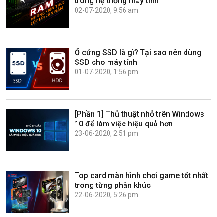
trong hệ thống máy tính
02-07-2020, 9:56 am
Ổ cứng SSD là gì? Tại sao nên dùng
SSD cho máy tính
01-07-2020, 1:56 pm
[Phần 1] Thủ thuật nhỏ trên Windows
10 để làm việc hiệu quả hơn
23-06-2020, 2:51 pm
Top card màn hình chơi game tốt nhất
trong từng phân khúc
22-06-2020, 5:26 pm