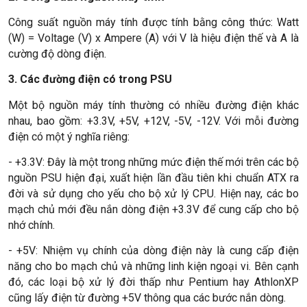
Công suất nguồn máy tính được tính bằng công thức: Watt
(W) = Voltage (V) x Ampere (A) với V là hiệu điện thế và A là
cường độ dòng điện.
3. Các đường điện có trong PSU
Một bộ nguồn máy tính thường có nhiều đường điện khác
nhau, bao gồm: +3.3V, +5V, +12V, -5V, -12V. Với mỗi đường
điện có một ý nghĩa riêng:
- +3.3V: Đây là một trong những mức điện thế mới trên các bộ
nguồn PSU hiện đại, xuất hiện lần đầu tiên khi chuẩn ATX ra
đời và sử dụng cho yếu cho bộ xử lý CPU. Hiện nay, các bo
mạch chủ mới đều nắn dòng điện +3.3V để cung cấp cho bộ
nhớ chính.
- +5V: Nhiệm vụ chính của dòng điện này là cung cấp điện
năng cho bo mạch chủ và những linh kiện ngoại vi. Bên cạnh
đó, các loại bộ xử lý đời thấp như Pentium hay AthlonXP
cũng lấy điện từ đường +5V thông qua các bước nắn dòng.