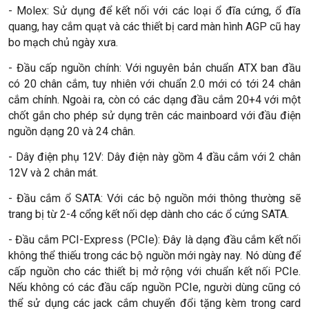
- Molex: Sử dụng để kết nối với các loại ổ đĩa cứng, ổ đĩa
quang, hay cắm quạt và các thiết bị card màn hình AGP cũ hay
bo mạch chủ ngày xưa.
- Đầu cấp nguồn chính: Với nguyên bản chuẩn ATX ban đầu
có 20 chân cắm, tuy nhiên với chuẩn 2.0 mới có tới 24 chân
cắm chính. Ngoài ra, còn có các dạng đầu cắm 20+4 với một
chốt gắn cho phép sử dụng trên các mainboard với đầu điện
nguồn dạng 20 và 24 chân.
- Dây điện phụ 12V: Dây điện này gồm 4 đầu cắm với 2 chân
12V và 2 chân mát.
- Đầu cắm ổ SATA: Với các bộ nguồn mới thông thường sẽ
trang bị từ 2-4 cổng kết nối dẹp dành cho các ổ cứng SATA.
- Đầu cắm PCI-Express (PCIe): Đây là dạng đầu cắm kết nối
không thể thiếu trong các bộ nguồn mới ngày nay. Nó dùng để
cấp nguồn cho các thiết bị mở rộng với chuẩn kết nối PCIe.
Nếu không có các đầu cấp nguồn PCIe, người dùng cũng có
thể sử dụng các jack cắm chuyển đổi tặng kèm trong card