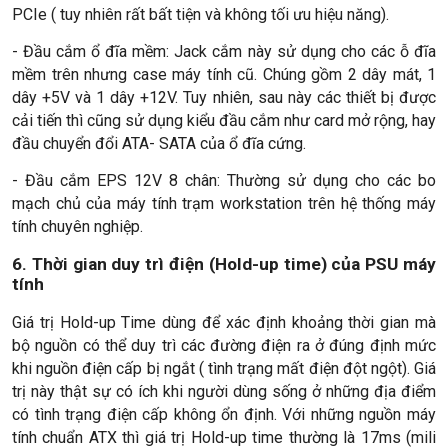
PCIe ( tuy nhiên rất bất tiện và không tối ưu hiệu năng).
- Đầu cắm ổ đĩa mềm: Jack cắm này sử dụng cho các ỗ đĩa
mềm trên nhưng case máy tính cũ. Chúng gồm 2 dây mát, 1
dây +5V và 1 dây +12V. Tuy nhiên, sau này các thiết bị được
cải tiến thì cũng sử dụng kiểu đầu cắm như card mở rộng, hay
đầu chuyển đổi ATA- SATA của ổ đĩa cứng.
- Đầu cắm EPS 12V 8 chân: Thường sử dụng cho các bo
mạch chủ của máy tính trạm workstation trên hệ thống máy
tính chuyên nghiệp.
6. Thời gian duy trì điện (Hold-up time) của PSU máy
tính
Giá trị Hold-up Time dùng để xác định khoảng thời gian mà
bộ nguồn có thể duy trì các đường điện ra ở đúng định mức
khi nguồn điện cấp bị ngắt ( tình trạng mất điện đột ngột). Giá
trị này thật sự có ích khi người dùng sống ở những địa điểm
có tình trạng điện cấp không ổn định. Với những nguồn máy
tính chuẩn ATX thì giá trị Hold-up time thường là 17ms (mili