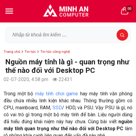
00
Trang chủ
Tin tức
Tin tức công nghệ
Nguồn máy tính là gì - quan trọng như
thế nào đối với Desktop PC
02-07-2020, 4:58 pm
22431
Trong một bộ
máy tính chơi game
hay máy tính văn phòng
đều chứa nhiều linh kiện khác nhau. Thông thường gồm có
CPU, mainboard, RAM,
SSD
/ HDD, và PSU. Vậy PSU là gì, nó
có vai trò gì trong một bộ máy tính để bàn. Liệu người dùng
đã hiểu đúng khái niệm này hay chưa. Cùng bài viết
nguồn
máy tính quan trọng như thế nào đối với Desktop PC
làm
rõ những khía cạnh liên quan đến vấn đề này nhé.