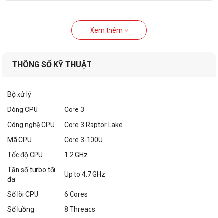
Xem thêm
THÔNG SỐ KỸ THUẬT
Bộ xử lý
Dòng CPU
Core 3
Công nghệ CPU
Core 3 Raptor Lake
Mã CPU
Core 3-100U
Tốc độ CPU
1.2 GHz
Tần số turbo tối
Up to 4.7 GHz
đa
Số lõi CPU
6 Cores
Số luồng
8 Threads