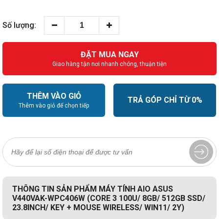
Số lượng:
ĐẶT MUA NGAY
Giao hàng tận nơi nhanh chóng, thuận tiện
THÊM VÀO GIỎ
TRẢ GÓP CHỈ TỪ 0%
Thêm vào giỏ để chọn tiếp
THÔNG TIN SẢN PHẨM MÁY TÍNH AIO ASUS
V440VAK-WPC406W (CORE 3 100U/ 8GB/ 512GB SSD/
23.8INCH/ KEY + MOUSE WIRELESS/ WIN11/ 2Y)