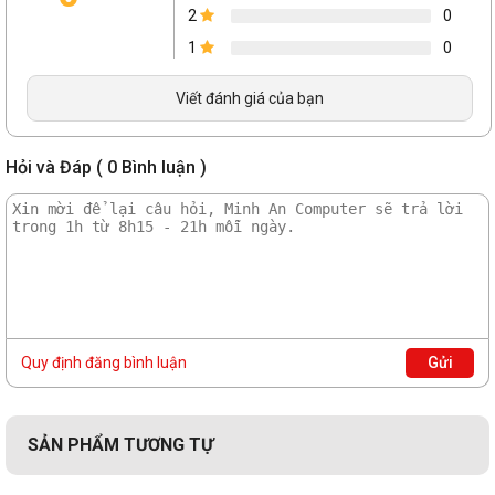
2
0
Hỗ trợ HDCP
Có
1
0
Thông tin
chung
Viết đánh giá của bạn
Điện năng tiêu
22W
thụ
Hỏi và Đáp ( 0 Bình luận )
358.8 (H) × 616.0 (W) × 35.9 (D)
Kích thước chi
(không chân đế)
tiết
447.4 (H) × 616.0 (W) × 195.9 (D)
(có chân đế)
Tính năng xoay
Quy định đăng bình luận
Gửi
SẢN PHẨM TƯƠNG TỰ