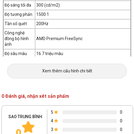
Độ sáng tối đa
300 (cd/m2)
Độ tương phản
1500:1
Tần số quét
200Hz
Công nghệ
đồng bộ hình
AMD Premium FreeSync
ảnh
Độ sâu màu
16.7 triệu màu
Tương thích
HDR10
HDR
Xem thêm cấu hình chi tiết
Chuẩn màu
sRGB 120%
Tốc độ phản
0.3ms
hồi
0 Đánh giá, nhận xét sản phẩm
Góc nhìn (H x V)
178 x 178°
Kết nối
5
0
SAO TRUNG BÌNH
1 x HDMI 2.0
4
0
Chuẩn kết nối
1 x DisplayPort 1.2
0
3
0