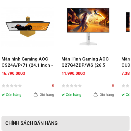
Màn hình Gaming AOC 
Màn Hình Gaming AOC 
Màn
CS24A/P/71 (24.1 inch - 
Q27G4ZDP/WS (26.5 
CU34
FHD - TN - 610Hz - 
inch - WOLED - 2K - 
Cong
16.790.000đ
11.990.000đ
7.38
0.3ms)
280Hz - 0.03ms)
200H
0
0
Còn hàng
Giỏ hàng
Còn hàng
Giỏ hàng
Còn
CHÍNH SÁCH BÁN HÀNG