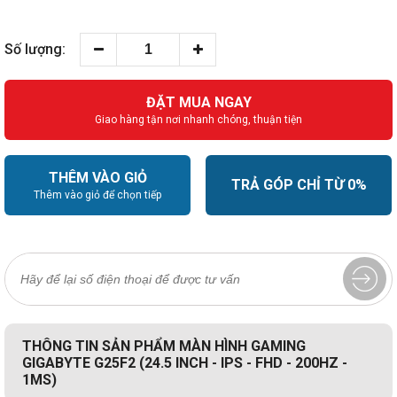
Số lượng:
ĐẶT MUA NGAY
Giao hàng tận nơi nhanh chóng, thuận tiện
THÊM VÀO GIỎ
TRẢ GÓP CHỈ TỪ 0%
Thêm vào giỏ để chọn tiếp
THÔNG TIN SẢN PHẨM MÀN HÌNH GAMING
GIGABYTE G25F2 (24.5 INCH - IPS - FHD - 200HZ -
1MS)