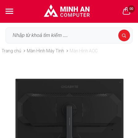
00
Trang chủ
Màn Hình Máy Tính
Màn Hình AOC