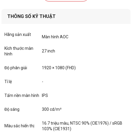
THÔNG SỐ KỸ THUẬT
Hãng sản xuất
Màn hình AOC
Kích thước màn
27 inch
hình
Độ phân giải
1920 × 1080 (FHD)
Tỉ lệ
-
Tấm nền màn hình
IPS
Độ sáng
300 cd/m²
16.7 triệu màu, NTSC 90% (CIE1976) / sRGB
Màu sắc hiển thị
103% (CIE1931)