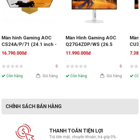
Màn hình Gaming AOC 
Màn Hình Gaming AOC 
Màn
CS24A/P/71 (24.1 inch - 
Q27G4ZDP/WS (26.5 
CU34
FHD - TN - 610Hz - 
inch - WOLED - 2K - 
Cong
16.790.000đ
11.990.000đ
7.38
0.3ms)
280Hz - 0.03ms)
200H
0
0
Còn hàng
Giỏ hàng
Còn hàng
Giỏ hàng
Còn
CHÍNH SÁCH BÁN HÀNG
THANH TOÁN TIỆN LỢI
Trả tiền mặt, chuyển khoản, trả góp 0%