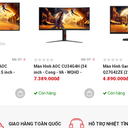
Kết nối
Chuẩn kế
Hỗ trợ 
Thông t
chung
Mã SP:
0
Mã SP:
0
Điện nă
 AOC
Màn Hình AOC CU34G4H (34
Màn Hình Ga
tiêu thụ
5 inch -
inch - Cong - VA - WQHD -
Q27G42ZE (27 
7.389.000đ
4.890.000
z - 0.03ms)
200Hz - 0.3ms)
260Hz - 0.3m
Kích thư
tiết
Còn hàng
Còn hàng
Tính nă
xoay
GIAO HÀNG TOÀN QUỐC
HỖ TRỢ NHIỆT TÌ