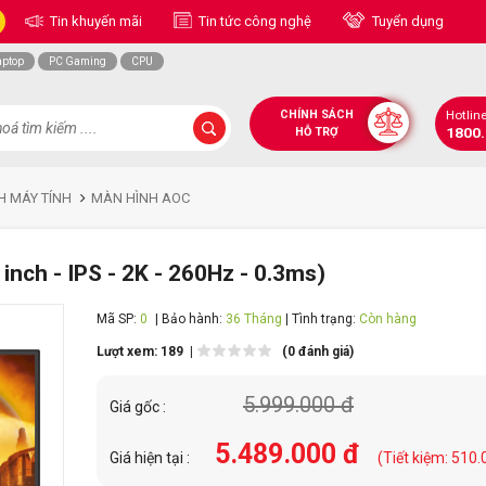
Tin khuyến mãi
Tin tức công nghệ
Tuyển dụng
aptop
PC Gaming
CPU
CHÍNH SÁCH
Hotlin
1800
HỖ TRỢ
H MÁY TÍNH
MÀN HÌNH AOC
ch - IPS - 2K - 260Hz - 0.3ms)
Mã SP:
0
| Bảo hành:
36 Tháng
| Tình trạng:
Còn hàng
Lượt xem: 189 |
(0 đánh giá)
5.999.000 đ
Giá gốc :
5.489.000 đ
Giá hiện tại :
(Tiết kiệm: 510.