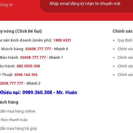
hông tin
y nóng (Click Để Gọi)
Chính sá
tư vấn kinh doanh (miễn phí):
1800.6321
Quy định
 khách hàng:
02438.777.777
-
Nhánh 0
Chính sá
- Bảo Hành:
02438.777.777
-
Nhánh 1
Chính sá
Bảo Hành:
083.5555.938
Chính sá
ỹ Thuật:
0396.164.356
Chính sác
2438.777.777
-
Nhánh 2
Khiếu nại: 0989.360.308 - Mr. Huấn
hách hàng
dẫn mua hàng online
thức thanh toán
dẫn mua hàng trả góp