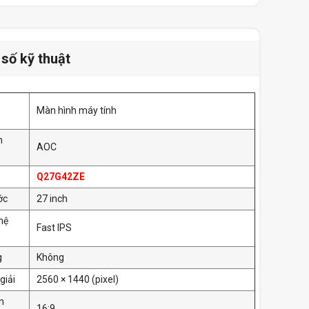
số kỹ thuật
Màn hình máy tính
n
AOC
Q27G42ZE
ớc
27 inch
hệ
Fast IPS
g
Không
giải
2560 × 1440 (pixel)
n
16:9