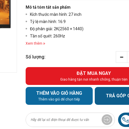
Mô tả tóm tắt sản phẩm
Kích thước màn hình:
27 inch
Tỷ lệ màn hình: 16:9
Độ phân giải:
2K(2560 × 1440)
Tần số quét: 260Hz
Xem thêm
Số lượng:
ĐẶT MUA NGAY
Giao hàng tận nơi nhanh chóng, thuận tiện
THÊM VÀO GIỎ HÀNG
TRẢ GÓP 
Thêm vào giỏ để chọn tiếp