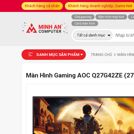
Khách hàng cá nhân
Khách hàng doanh nghiệp, Game Net
Ghế gaming
Màn hình máy tính
L
Card màn hình
Tất cả danh mục
DANH MỤC SẢN PHẨM
TRANG CHỦ
MÀN HÌN
Màn Hình Gaming AOC Q27G42ZE (27 in