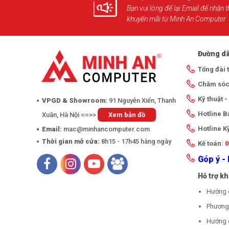
Bạn vui lòng để lại Email để nhận t
khuyến mãi từ Minh An Computer
Đường dâ
Tổng đài 
Chăm sóc
Kỹ thuật 
VPGD & Showroom:
91 Nguyễn Xiển, Thanh
Hotline 
Xuân, Hà Nội ==>>
Xem bản đồ
Hotline K
Email:
mac@minhancomputer.com
Thời gian mở cửa:
8h15 - 17h45 hàng ngày
Kế toán:
0
Góp ý - 
Hỗ trợ k
Hướng 
Phương 
Hướng 