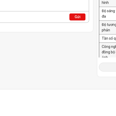
hình
Độ sáng 
đa
Gửi
Độ tươn
phản
Tần số q
Công ng
đồng bộ 
ảnh
Độ sâu 
Tương t
HDR
Chuẩn 
Tốc độ 
hồi
Góc nhìn
V)