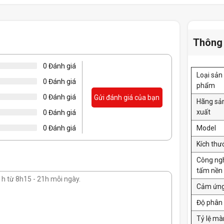
Thông 
0 Đánh giá
Loại sản
0 Đánh giá
phẩm
0 Đánh giá
Gửi đánh giá của bạn
Hãng sả
xuất
0 Đánh giá
Model
0 Đánh giá
Kích thư
Công ng
tấm nền
Cảm ứn
Độ phân 
Tỷ lệ mà