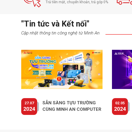
Trả tiền mặt, chuyển khoản, trả góp 0%
"Tin tức và Kết nối"
Cập nhật thông tin công nghệ từ Minh An
SẴN SÀNG TỰU TRƯỜNG
27.07
02.05
2024
2024
CÙNG MINH AN COMPUTER