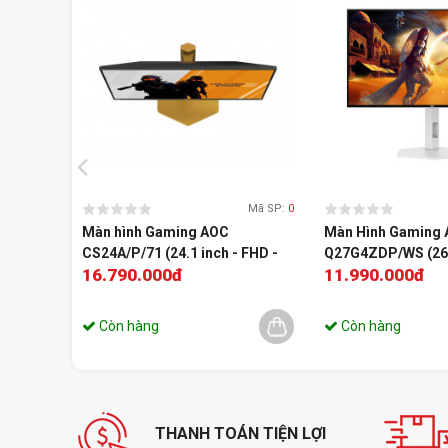
Mã SP:
0
Màn hình Gaming AOC
Màn Hình Gaming
CS24A/P/71 (24.1 inch - FHD -
Q27G4ZDP/WS (26.
16.790.000đ
11.990.000đ
TN - 610Hz - 0.3ms)
WOLED - 2K - 280H
Còn hàng
Còn hàng
THANH TOÁN TIỆN LỢI