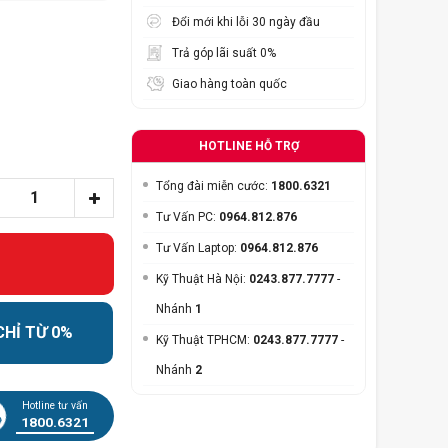
Đổi mới khi lỗi 30 ngày đầu
Trả góp lãi suất 0%
Giao hàng toàn quốc
HOTLINE HỖ TRỢ
Tổng đài miễn cước:
1800.6321
Tư Vấn PC:
0964.812.876
Tư Vấn Laptop:
0964.812.876
Kỹ Thuật Hà Nội:
0243.877.7777
-
Nhánh
1
CHỈ TỪ 0%
Kỹ Thuật TPHCM:
0243.877.7777
-
Nhánh
2
Hotline tư vấn
1800.6321