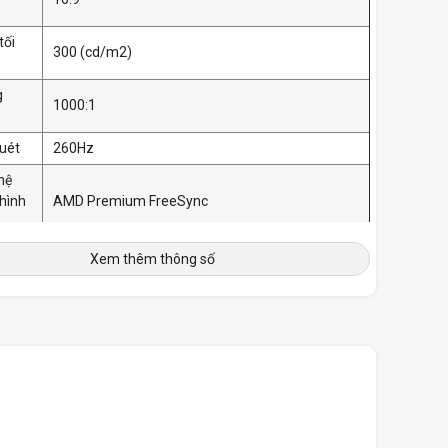
tối
300 (cd/m2)
g
1000:1
uét
260Hz
hệ
hình
AMD Premium FreeSync
màu
16.7 triệu màu
Xem thêm thông số
hích
HDR10
màu
sRGB 120%
phản
0.3ms
 (H x
178 x 178°