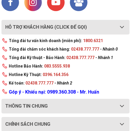
HỖ TRỢ KHÁCH HÀNG (CLICK ĐỂ GỌI)
Tổng đài tư vấn kinh doanh (miễn phí):
1800.6321
Tổng đài chăm sóc khách hàng:
02438.777.777
-
Nhánh 0
Tổng đài Kỹ thuật - Bảo Hành:
02438.777.777
-
Nhánh 1
1 x VGA
Hotline Bảo Hành:
083.5555.938
1 x RJ-45 LAN Port
1 x Keyboard/Mouse port
Hotline Kỹ Thuật:
0396.164.356
1 x HDMI
Kế toán:
2 x USB 2.0 Type-A
02438.777.777
-
Nhánh 2
Audio connectors
Góp ý - Khiếu nại: 0989.360.308 - Mr. Huấn
4 x USB 5Gbps Type-A
THÔNG TIN CHUNG
CHÍNH SÁCH CHUNG