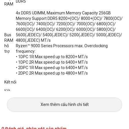
DDR5
RAM
4x DDR5 UDIMM, Maximum Memory Capacity 256GB
Memory Support DDR5 8200+(OC)/ 8000+(OC)/ 7800(OC)/
7600(OC)/ 7400(OC)/ 7200(OC)/ 7000(OC)/ 6800(OC)/
6600(OC)/ 6400(OC)/ 6200(OC)/ 6000(OC)/ 5800(OC)/
Bus
5600(JEDEC)/ 5400(JEDEC)/ 5200(JEDEC)/ 5000(JEDEC)/
RAM
4800(JEDEC) MT/s
hỗ
Ryzen™ 9000 Series Processors max. Overclocking
trợ
frequency:
• 1DPC 1R Max speed up to 8200+ MT/s
• 1DPC 2R Max speed up to 6400+ MT/s
• 2DPC 1R Max speed up to 6400+ MT/s
• 2DPC 2R Max speed up to 4800+ MT/s
Kết nối
Kết
nối
2.5 Gigabit LAN 10/100/1000/2500 Mb/s
mạn
Xem thêm cấu hình chi tiết
g
Thô
Wi-Fi 7
ng
The Wireless module is pre-installed in the M.2 (Key-E) slot
số
Supports MU-MIMO TX/RX, 2.4GHz/ 5GHz/ 6GHz (320MHz)
0 Đánh giá, nhận xét sản phẩm