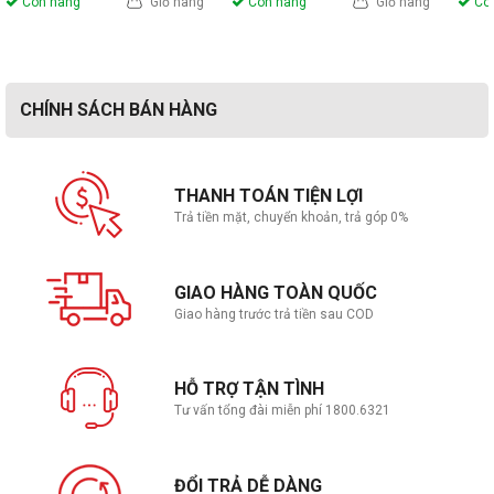
Còn hàng
AMD X870
Giỏ hàng
Còn hàng
Giỏ hàng
Còn
set
Sock
Socket AM5
et
Kích
CHÍNH SÁCH BÁN HÀNG
thướ
ATX
c
Main
THANH TOÁN TIỆN LỢI
Hỗ
AMD Socket AM5 for AMD Ryzen™ 9000 & 8000 & 7000
Trả tiền mặt, chuyển khoản, trả góp 0%
trợ
Series Desktop Processors
CPU
1x HDMI™
GIAO HÀNG TOÀN QUỐC
Chi
Support HDMITM 2.1, maximum resolution of 4K 60Hz
Giao hàng trước trả tiền sau COD
tiết
1x Type-C DisplayPort
Vga
USB4® port, supporting DisplayPort 1.4 with HBR3 over USB
Type-C, maximum resolution of 4K 60Hz
HỖ TRỢ TẬN TÌNH
Âm
Realtek® ALC897
Tư vấn tổng đài miễn phí 1800.6321
than
7.1-Channel High Definition Audio
h
Mô
ĐỔI TRẢ DỄ DÀNG
tả
Đang cập nhật