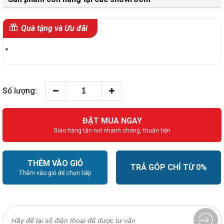
Quà tặng và Ưu đãi
Số lượng:
ĐẶT MUA NGAY
Giao hàng tận nơi nhanh chóng, thuận tiện
THÊM VÀO GIỎ
TRẢ GÓP CHỈ TỪ 0%
Thêm vào giỏ để chọn tiếp