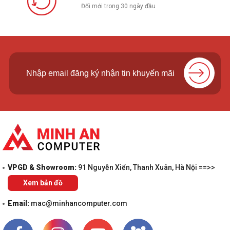
Đổi mới trong 30 ngày đầu
khác
Phụ
kiện
Sách, đĩa, cáp SATA, ...
kèm
theo
VPGD & Showroom:
91 Nguyễn Xiển, Thanh Xuân, Hà Nội ==>>
Xem bản đồ
Email:
mac@minhancomputer.com