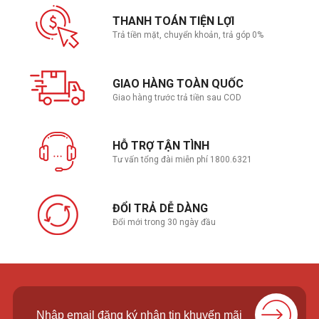
Phụ kiện kèm
1 x M.2 rubber package
theo
2 x Screw packages for M.2 SSD
THANH TOÁN TIỆN LỢI
Documentation
Trả tiền mặt, chuyển khoản, trả góp 0%
1 x ACC Express Activation Key Card
1 x Quick start guide
GIAO HÀNG TOÀN QUỐC
Giao hàng trước trả tiền sau COD
HỖ TRỢ TẬN TÌNH
Tư vấn tổng đài miễn phí 1800.6321
ĐỔI TRẢ DỄ DÀNG
Đổi mới trong 30 ngày đầu