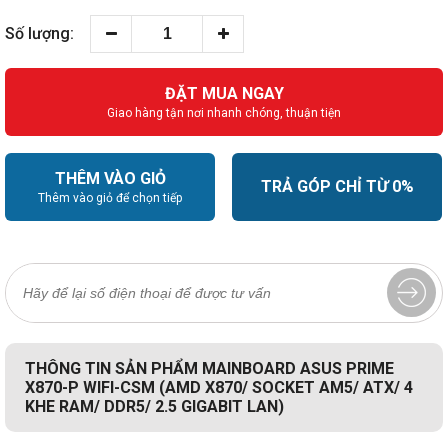
Số lượng:
ĐẶT MUA NGAY
Giao hàng tận nơi nhanh chóng, thuận tiện
THÊM VÀO GIỎ
TRẢ GÓP CHỈ TỪ 0%
Thêm vào giỏ để chọn tiếp
THÔNG TIN SẢN PHẨM MAINBOARD ASUS PRIME
X870-P WIFI-CSM (AMD X870/ SOCKET AM5/ ATX/ 4
KHE RAM/ DDR5/ 2.5 GIGABIT LAN)