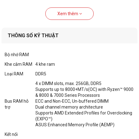
Xem thêm
THÔNG SỐ KỸ THUẬT
Bộ nhớ RAM
Khe cắm RAM
4 khe ram
Loại RAM
DDR5
4 x DIMM slots, max. 256GB, DDR5
Supports up to 8000+MT/s(OC) with Ryzen™ 9000
& 8000 & 7000 Series Processors
Bus RAM hỗ
ECC and Non-ECC, Un-buffered DIMM
trợ
Dual channel memory architecture
Supports AMD Extended Profiles for Overclocking
(EXPO™)
ASUS Enhanced Memory Profile (AEMP)
Kết nối