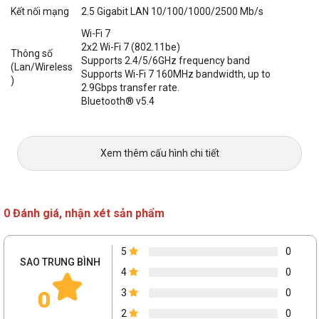
Kết nối mạng
2.5 Gigabit LAN 10/100/1000/2500 Mb/s
Wi-Fi 7
2x2 Wi-Fi 7 (802.11be)
Thông số
Supports 2.4/5/6GHz frequency band
(Lan/Wireless
Supports Wi-Fi 7 160MHz bandwidth, up to
)
2.9Gbps transfer rate.
Bluetooth® v5.4
AMD Ryzen™ 9000 & 7000 Series Desktop
Processors
1 x PCIe 5.0 x16 slot (supports x16 mode)
Xem thêm cấu hình chi tiết
Khe cắm
AMD Ryzen™ 8000 Series Desktop Processors
trong
1 x PCIe 4.0 x16 slot (supports x8/x4 mode)
AMD X870 Chipset
2 x PCIe 4.0 x16 slots (support x1 mode)
0 Đánh giá, nhận xét sản phẩm
Supports 4 x M.2 slots and 2 x SATA 6Gb/s ports
AMD Ryzen™ 9000 & 7000 Series Desktop
5
0
Processors
SAO TRUNG BÌNH
M.2_1 slot (Key M), type 2280 (supports PCIe 5.0
4
0
x4 mode)
0
3
0
AMD Ryzen™ 8000 Series Desktop Processors
M.2_1 slot (Key M), type 2280 (supports PCIe 4.0
2
0