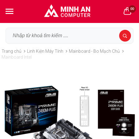
00
Trang chủ
Linh Kiện Máy Tính
Mainboard - Bo Mạch Chủ
Mainboard Intel