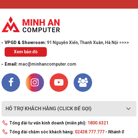
trước (AAFP)
1 x đầu ra S / PDIF
1 x đầu cắm loa
1 x tiêu đề SPI TPM (14-1pin)
1 x 10-1 pin Tiêu đề bảng điều khiển hệ thống
VPGD & Showroom:
BIOS
128 Mb Flash ROM, UEFI AMI BIOS
91 Nguyễn Xiển, Thanh Xuân, Hà Nội ==>>
Xem bản đồ
Hình thức
mATX 9,2 inch x 8,0 inch (23,4 cm x 20,3 cm)
Email:
mac@minhancomputer.com
HỖ TRỢ KHÁCH HÀNG (CLICK ĐỂ GỌI)
Tổng đài tư vấn kinh doanh (miễn phí):
1800.6321
Tổng đài chăm sóc khách hàng:
02438.777.777
-
Nhánh 0