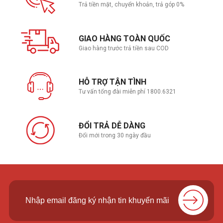
Trả tiền mặt, chuyển khoản, trả góp 0%
1 x đầu cắm Quạt khung gầm 4 chân
Liên quan đến nguồn
GIAO HÀNG TOÀN QUỐC
1 x đầu nối Nguồn chính 24 chân
Giao hàng trước trả tiền sau COD
Đầu nối nguồn 1 x 8 chân + 12V
Liên quan đến lưu trữ
HỖ TRỢ TẬN TÌNH
1 x khe cắm M.2 (Phím M)
Tư vấn tổng đài miễn phí 1800.6321
4 x cổng SATA 6Gb / s
ĐỔI TRẢ DỄ DÀNG
USB
Cổng I / O bên
Đổi mới trong 30 ngày đầu
1 x đầu cắm USB 3.2 Gen 1 hỗ trợ thêm 2 cổng
trong
USB 3.2 Gen 1
1 x đầu cắm USB 2.0 hỗ trợ thêm 2 cổng USB 2.0
Cổng khác
1 x tiêu đề RGB
1 x Xóa tiêu đề CMOS
1 x tiêu đề Cổng COM
1 x Đầu cắm âm thanh bảng điều khiển phía