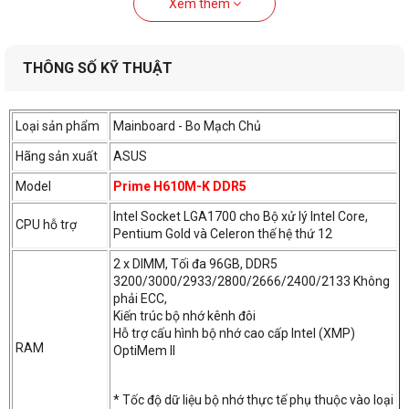
Xem thêm
THÔNG SỐ KỸ THUẬT
Loại sản phẩm
Mainboard - Bo Mạch Chủ
Hãng sản xuất
ASUS
Model
Prime H610M-K DDR5
Intel Socket LGA1700 cho Bộ xử lý Intel Core,
CPU hỗ trợ
Pentium Gold và Celeron thế hệ thứ 12
2 x DIMM, Tối đa 96GB, DDR5
3200/3000/2933/2800/2666/2400/2133 Không
phải ECC,
Kiến trúc bộ nhớ kênh đôi
Hỗ trợ cấu hình bộ nhớ cao cấp Intel (XMP)
RAM
OptiMem II
* Tốc độ dữ liệu bộ nhớ thực tế phụ thuộc vào loại