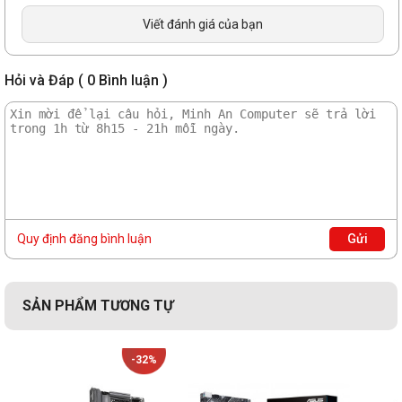
Khe cắm M.2 (Key M), kiểu 2242/2260/2280 (hỗ
trợ chế độ PCIe 3.0 x4 & SATA)
Viết đánh giá của bạn
4 x cổng SATA 6Gb / s
Lưu trữ
Hỏi và Đáp ( 0 Bình luận )
* Khe cắm M.2 chia sẻ băng thông với cổng
SATA6G_4. Khi một thiết bị ở chế độ SATA được
cài đặt trên khe M.2, không thể sử dụng cổng
SATA6G_4.
Mạng
1 x Realtek 1Gb Ethernet
USB phía sau (Tổng số 6 cổng)
2 x cổng USB 3.2 Gen 1 (2 x Type-A)
Quy định đăng bình luận
Gửi
4 x cổng USB 2.0 (4 x Type-A)
USB
USB phía trước (Tổng số 4 cổng)
SẢN PHẨM TƯƠNG TỰ
1 x đầu cắm USB 3.2 Gen 1 hỗ trợ thêm 2 cổng
USB 3.2 Gen 1
1 x đầu cắm USB 2.0 hỗ trợ thêm 2 cổng USB 2.0
-32%
Âm thanh vòm Realtek 7.1 CODEC Âm thanh độ