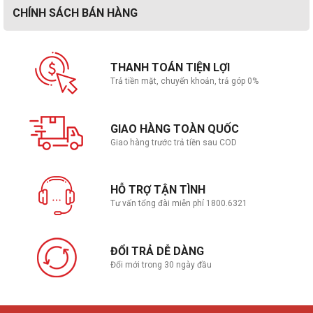
CHÍNH SÁCH BÁN HÀNG
Kết nối (Network)
Wireless
Wi-Fi® 7, 802.11be 2x2
THANH TOÁN TIỆN LỢI
Trả tiền mặt, chuyển khoản, trả góp 0%
LAN
2.5GbE (RJ-45)
Bluetooth
BT5.4
GIAO HÀNG TOÀN QUỐC
Giao hàng trước trả tiền sau COD
Bàn phím , Chuột
HỖ TRỢ TẬN TÌNH
Kiểu bàn phím
Per-key RGB Backlit, English
Tư vấn tổng đài miễn phí 1800.6321
Chuột
Cảm ứng đa điểm
ĐỔI TRẢ DỄ DÀNG
Giao tiếp mở rộng
Đổi mới trong 30 ngày đầu
2x USB-A (USB 5Gbps / USB 3.2 Gen 1)
1x USB-A (USB 10Gbps / USB 3.2 Gen 2),