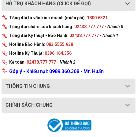
HỖ TRỢ KHÁCH HÀNG (CLICK ĐỂ GỌI)
Kiểu Pin
80Wh
Tổng đài tư vấn kinh doanh (miễn phí):
1800.6321
Tổng đài chăm sóc khách hàng:
02438.777.777
-
Nhánh 0
Sạc pin
Đi kèm
Tổng đài Kỹ thuật - Bảo Hành:
02438.777.777
-
Nhánh 1
Hotline Bảo Hành:
083.5555.938
Hệ điều hành (bản
Windows 11 Home 64
quyền) đi kèm
Hotline Kỹ Thuật:
0396.164.356
Kế toán:
02438.777.777
-
Nhánh 2
Kích thước (Dài x
364.38 x 275.94 x 21.9-26.65 mm (14.35 x
Góp ý - Khiếu nại: 0989.360.308 - Mr. Huấn
Rộng x Cao)
10.86 x 0.86-1.05 inches)
THÔNG TIN CHUNG
Trọng Lượng
2.57 kg
Màu sắc
Trắng
CHÍNH SÁCH CHUNG
Chất liệu
Aluminium (Top), Aluminium (Bottom)
Xuất Xứ
Trung Quốc