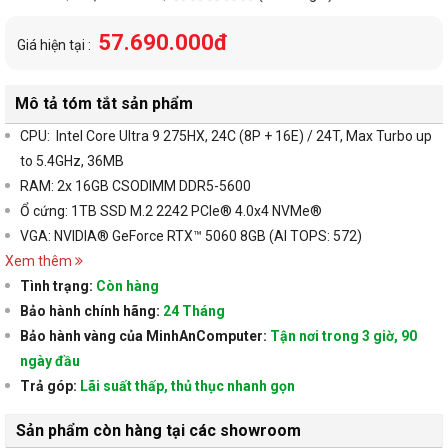
57.690.000đ
Giá hiện tại :
Mô tả tóm tắt sản phẩm
CPU:
Intel Core Ultra 9 275HX, 24C (8P + 16E) / 24T, Max Turbo up
to 5.4GHz, 36MB
RAM:
2x 16GB CSODIMM DDR5-5600
Ổ cứng:
1TB SSD M.2 2242 PCIe® 4.0x4 NVMe®
VGA:
NVIDIA® GeForce RTX™ 5060 8GB (AI TOPS: 572)
Xem thêm
Tình trạng:
Còn hàng
Bảo hành chính hãng:
24 Tháng
Bảo hành vàng của MinhAnComputer:
Tận nơi trong 3 giờ, 90
ngày đầu
Trả góp:
Lãi suất thấp, thủ thục nhanh gọn
Sản phẩm còn hàng tại các showroom