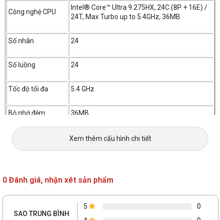
Intel® Core™ Ultra 9 275HX, 24C (8P + 16E) /
Công nghệ CPU
24T, Max Turbo up to 5.4GHz, 36MB
Số nhân
24
Số luồng
24
Tốc độ tối đa
5.4 GHz
Bộ nhớ đệm
36MB
Bộ nhớ trong (RAM)
Xem thêm cấu hình chi tiết
RAM
32GB (2x16)
0 Đánh giá, nhận xét sản phẩm
Loại RAM
DDR5
5
0
Tốc độ Bus RAM
5600
SAO TRUNG BÌNH