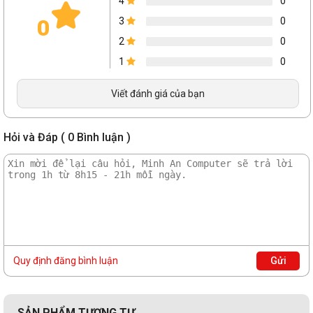
4
0
Số khe cắm
0
3
0
2
0
Hỗ trợ RAM tối đa
1
0
Ổ cứng
Viết đánh giá của bạn
Dung lượng
1TB SSD M.2 2242 PCIe® 4.0x4 NVMe®
Hỏi và Đáp ( 0 Bình luận )
Tốc độ vòng quay
Storage Slot
-
Up to two drives, 2x M.2 SSD
Khe cắm SSD mở
• M.2 2242 SSD up to 1TB
rộng
Quy định đăng bình luận
Gửi
• M.2 2280 SSD up to 2TB
Ổ đĩa quang
SẢN PHẨM TƯƠNG TỰ