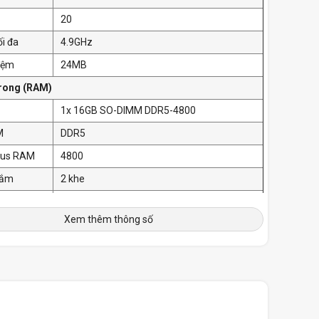
20
ối đa
4.9GHz
đệm
24MB
trong (RAM)
1x 16GB SO-DIMM DDR5-4800
M
DDR5
Bus RAM
4800
cắm
2 khe
AM tối đa
Up to 32GB
Xem thêm thông số
ợng
512GB SSD M.2 2242 PCIe® 4.0x4 NVMe®
vòng quay
Up to two drives, 2x M.2 SSD
Slot
• M.2 2242 SSD up to 1TB each