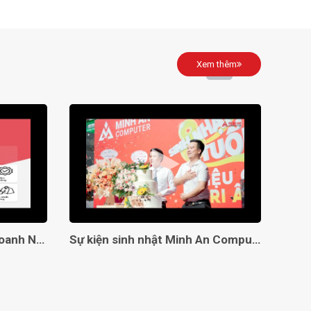
1x Headphone / microphone combo
jack (3.5mm)
1x Ethernet (RJ-45)
1x Power connector
Xem thêm
1x HDMI® 2.1, up to 8K/60Hz
 HDMI/VGA
1x Headphone / microphone combo
jack (3.5mm)
HD 720p with E-shutter
 rộng
-
2 Loa
Giải Pháp Toàn Diện Cho Doanh Nghiệp Với Minh An Computer!
Sự kiện sinh nhật Minh An Computer 8 tuổi
80WHr
Đi kèm
 hành (bản
Windows 11 Home + Office Home 2024 +
đi kèm
Lenovo® AI Now