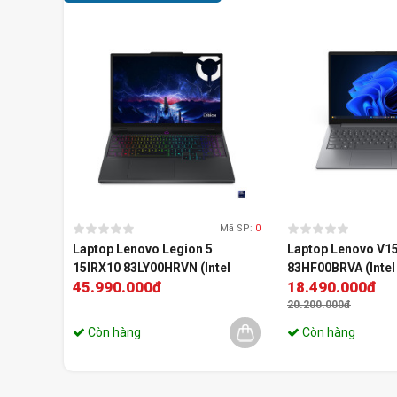
Mã SP:
0
Laptop Lenovo Legion 5
Laptop Lenovo V15
15IRX10 83LY00HRVN (Intel
83HF00BRVA (Intel 
45.990.000đ
18.490.000đ
Core i7-13650HX | RTX 5050
13420H | 8GB | 512
8GB | 15.3 inch WUXGA 165Hz |
| 15.6 inch FHD IPS
20.200.000đ
16GB | 512GB | Win 11 | Office |
Xám)
Còn hàng
Còn hàng
Đen)