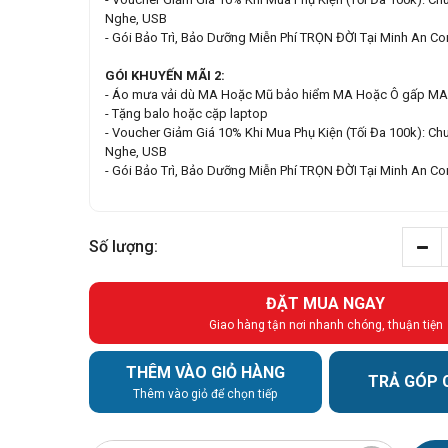
Nghe, USB
- Gói Bảo Trì, Bảo Dưỡng Miễn Phí TRỌN ĐỜI Tại Minh An C
GÓI KHUYẾN MÃI 2:
- Áo mưa vải dù MA Hoặc Mũ bảo hiểm MA Hoặc Ô gấp MA
- Tặng balo hoặc cặp laptop
- Voucher Giảm Giá 10% Khi Mua Phụ Kiện (Tối Đa 100k): Chu
Nghe, USB
- Gói Bảo Trì, Bảo Dưỡng Miễn Phí TRỌN ĐỜI Tại Minh An C
Số lượng:
ĐẶT MUA NGAY
Giao hàng tận nơi nhanh chóng, thuận tiện
THÊM VÀO GIỎ HÀNG
TRẢ GÓP 
Thêm vào giỏ để chọn tiếp