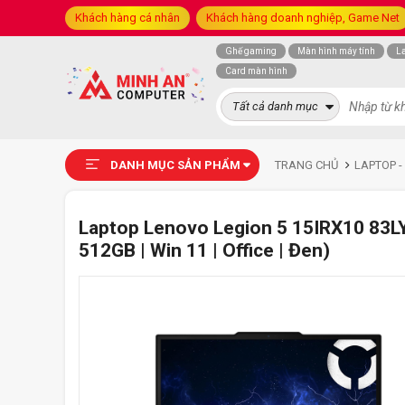
Khách hàng cá nhân
Khách hàng doanh nghiệp, Game Net
Ghế gaming
Màn hình máy tính
L
Card màn hình
Tất cả danh mục
DANH MỤC SẢN PHẨM
TRANG CHỦ
LAPTOP -
Laptop Lenovo Legion 5 15IRX10 83LY
512GB | Win 11 | Office | Đen)