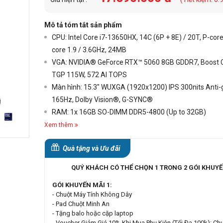
Mô tả tóm tắt sản phẩm
CPU: Intel Core i7-13650HX, 14C (6P + 8E) / 20T, P-core
core 1.9 / 3.6GHz, 24MB
VGA: NVIDIA® GeForce RTX™ 5060 8GB GDDR7, Boost 
TGP 115W, 572 AI TOPS
Màn hình: 15.3" WUXGA (1920x1200) IPS 300nits Anti-
165Hz, Dolby Vision®, G-SYNC®
RAM: 1x 16GB SO-DIMM DDR5-4800 (Up to 32GB)
Xem thêm
Quà tặng và Ưu đãi
QUÝ KHÁCH CÓ THỂ CHỌN 1 TRONG 2 GÓI KHUYẾ
GÓI KHUYẾN MÃI 1:
- Chuột Máy Tính Không Dây
- Pad Chuột Minh An
- Tặng balo hoặc cặp laptop
- Voucher Giảm Giá 10% Khi Mua Phụ Kiện (Tối Đa 100k): Chu