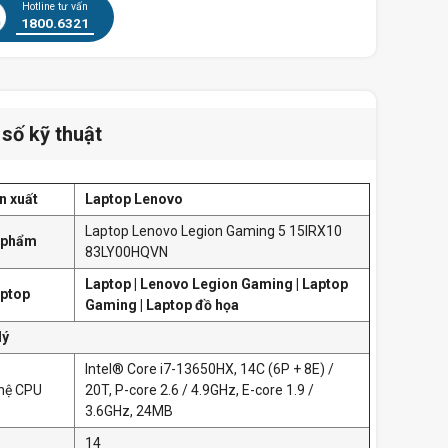
Hotline tư vấn
1800.6321
số kỹ thuật
n xuất
Laptop Lenovo
Laptop Lenovo Legion Gaming 5 15IRX10
n phẩm
83LY00HQVN
Laptop | Lenovo Legion Gaming | Laptop
ptop
Gaming | Laptop đồ họa
lý
Intel® Core i7-13650HX, 14C (6P + 8E) /
hệ CPU
20T, P-core 2.6 / 4.9GHz, E-core 1.9 /
3.6GHz, 24MB
14