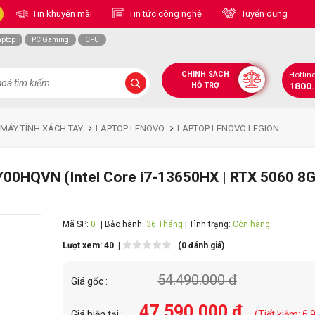
Tin khuyến mãi
Tin tức công nghệ
Tuyển dụng
aptop
PC Gaming
CPU
CHÍNH SÁCH
Hotlin
1800
HỖ TRỢ
 MÁY TÍNH XÁCH TAY
LAPTOP LENOVO
LAPTOP LENOVO LEGION
00HQVN (Intel Core i7-13650HX | RTX 5060 8GB
Mã SP:
0
| Bảo hành:
36 Tháng
| Tình trạng:
Còn hàng
Lượt xem: 40 |
(0 đánh giá)
54.490.000 đ
Giá gốc :
47.590.000 đ
Giá hiện tại :
(Tiết kiệm: 6.