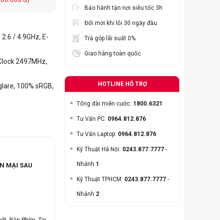
Bảo hành tận nơi siêu tốc 3h
Đổi mới khi lỗi 30 ngày đầu
 2.6 / 4.9GHz, E-
Trả góp lãi suất 0%
Giao hàng toàn quốc
Clock 2497MHz,
HOTLINE HỖ TRỢ
glare, 100% sRGB,
Tổng đài miễn cước:
1800.6321
Tư Vấn PC:
0964.812.876
Tư Vấn Laptop:
0964.812.876
Kỹ Thuật Hà Nội:
0243.877.7777
-
Nhánh
1
N MẠI SAU
Kỹ Thuật TPHCM:
0243.877.7777
-
Nhánh
2
ột, Bàn Phím, Tai