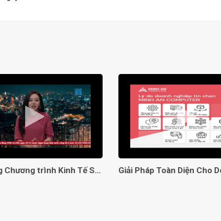
Kết nối
Tai nghe
Camera
Card mở
LOA
Lên sóng Chương trình Kinh Tế Số VTC2
Kiểu Pin
Sạc pin
Hệ điều
quyền) 