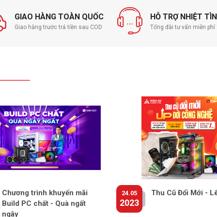
Wireless
GIAO HÀNG TOÀN QUỐC
HỖ TRỢ NHIỆT TÌ
LAN
Giao hàng trước trả tiền sau COD
Tổng đài tư vấn miễn ph
Bluetoo
Bàn phí
Kiểu bàn
Chuột
Giao ti
Kết nối 
Chương trình khuyến mãi
Thu Cũ Đổi Mới - L
24.05
2023
Build PC chất - Quà ngất
ngây