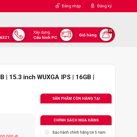
|
Đăng nhập
Đăng ký
00
Xây dựng
e
Giỏ hàng
.6321
Cấu hình PC
 | 15.3 inch WUXGA IPS | 16GB |
SẢN PHẨM CÒN HÀNG TẠI
CHÍNH SÁCH MUA HÀNG
Bảo hành chính hãng tới 5 năm
900.000 đ)