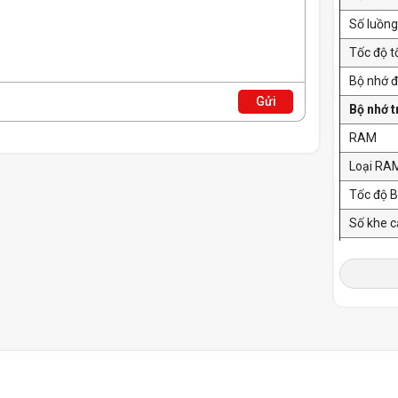
Số luồng
Tốc độ t
Bộ nhớ 
Gửi
Bộ nhớ 
RAM
Loại RA
Tốc độ 
Số khe 
Hỗ trợ R
Ổ cứng
Dung lư
Tốc độ 
Storage 