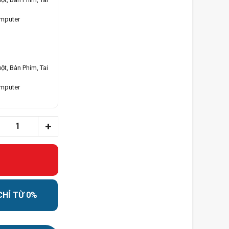
omputer
ột, Bàn Phím, Tai
omputer
CHỈ TỪ 0%