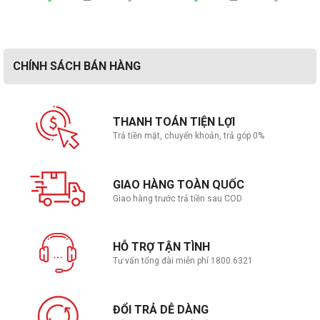
1x USB 2.0 Type-A (data speed up to
480Mbps)
CHÍNH SÁCH BÁN HÀNG
1x USB 3.2 Gen 1 Type-C (data speed up to
5Gbps)
Kết nối USB
1x USB 3.2 Gen 1 Type-C with support for
power delivery (data speed up to 5Gbps)
THANH TOÁN TIỆN LỢI
Trả tiền mặt, chuyển khoản, trả góp 0%
2x USB 3.2 Gen 1 Type-A (data speed up to
5Gbps)
GIAO HÀNG TOÀN QUỐC
Kết nối HDMI/VGA
1x HDMI 1.4
Giao hàng trước trả tiền sau COD
Jack âm thanh
1x 3.5mm Combo Audio Jack
HỖ TRỢ TẬN TÌNH
Tư vấn tổng đài miễn phí 1800.6321
Camera
720p HD camera ; With privacy shutter
SonicMaster
ĐỔI TRẢ DỄ DÀNG