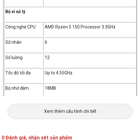
Bộ vi xử lý
Công nghệ CPU
AMD Ryzen 5 150 Processor 3.3GHz
Số nhân
6
Số luồng
12
Tốc độ tối đa
Up to 4.55GHz
Bộ nhớ đệm
18MB
Bộ nhớ trong (RAM)
Xem thêm cấu hình chi tiết
RAM
16GB DDR5
8GB DDR5 on board
0 Đánh giá, nhận xét sản phẩm
Loại RAM