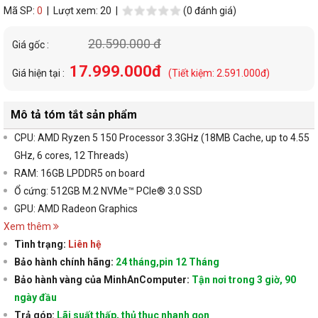
Mã SP:
0
| Lượt xem: 20 |
(0 đánh giá)
20.590.000 đ
Giá gốc :
17.999.000đ
Giá hiện tại :
(Tiết kiệm: 2.591.000đ)
Mô tả tóm tắt sản phẩm
CPU:
AMD Ryzen 5 150 Processor 3.3GHz (18MB Cache, up to 4.55
GHz, 6 cores, 12 Threads)
RAM:
16GB LPDDR5 on board
Ổ cứng:
512GB M.2 NVMe™ PCIe® 3.0 SSD
GPU: AMD Radeon Graphics
Xem thêm
Tình trạng:
Liên hệ
Bảo hành chính hãng:
24 tháng,pin 12 Tháng
Bảo hành vàng của MinhAnComputer:
Tận nơi trong 3 giờ, 90
ngày đầu
Trả góp:
Lãi suất thấp, thủ thục nhanh gọn