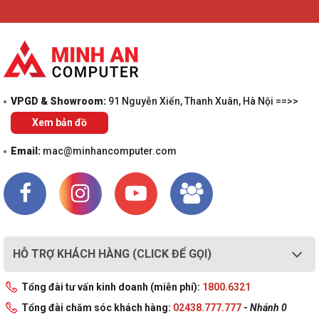
Đây là mẫu Laptop Gaming thích hợp cho bạn sử dụng cho nhu cầu
chơi game nặng với mức thiết lập đồ họa High-Setting trở lên. Máy
chiến tốt mọi tựa game phổ biến hiện nay như PUBG PC, GTA V,
Battlefield V, Valorant, Liên Minh Huyền Thoại, FIFA Online 4, Call of
Duty: Warzone,... Nếu bạn đang có nhu cầu máy tính xách tay chơi
game, hãy liên hệ ngay hotline 1800 6321 để được tư vấn chi tiết
hơn.
VPGD & Showroom:
91 Nguyễn Xiển, Thanh Xuân, Hà Nội ==>>
Xem bản đồ
Email:
mac@minhancomputer.com
HỖ TRỢ KHÁCH HÀNG (CLICK ĐỂ GỌI)
Tổng đài tư vấn kinh doanh (miễn phí):
1800.6321
Tổng đài chăm sóc khách hàng:
02438.777.777
-
Nhánh 0