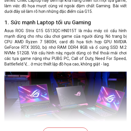
series. Chiếc Laptop này đem lại khả năng chiến tốt mọi tựa game,
làm việc đồ họa mượt cùng vẻ ngoài đậm chất Gaming. Bài viết
dưới đây sẽ làm rõ hơn những đặc điểm của G15.
1. Sức mạnh Laptop tối ưu Gaming
Asus ROG Strix G15 G513QC-HN015T là mẫu máy có cấu hình
mạnh dùng cho nhu cầu chơi game của người dùng. Nó trang bị
CPU AMD Ryzen 7 5800H, card đồ họa tích hợp GPU NVIDIA
GeForce RTX 3050, bộ nhớ RAM DDR4 8GB và ổ cứng SSD M.2
NVMe 512GB. Với cấu hình này, người dùng có thể thoải mái chơi
các tựa game nặng như PUBG PC, Call of Duty, Need For Speed,
Battlefield V,... ở mức thiết lập đồ họa cao, không giật - lag.