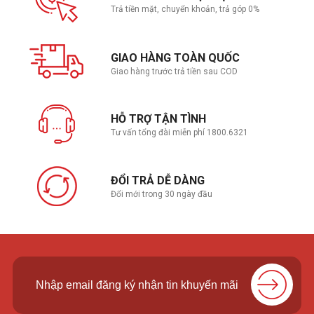
Trả tiền mặt, chuyển khoản, trả góp 0%
Để tăng thêm trải nghiệm mở rộng cho người dùng thì Asus ROG
Strix Gaming luôn trang bị đầy đủ bộ cổng kết nối từ các thiết bị
ngoại vi đến kết nối không dây. Bao gồm: kết nối HDMI, USB 3.2
Type C, USB 3.2 Type A, RJ-45, Jack Microphone 3.5mm,
GIAO HÀNG TOÀN QUỐC
Bluetooth 5.0v và Wi-Fi 6.
Giao hàng trước trả tiền sau COD
HỖ TRỢ TẬN TÌNH
Tư vấn tổng đài miễn phí 1800.6321
ĐỔI TRẢ DỄ DÀNG
Đổi mới trong 30 ngày đầu
3. Đánh giá chung Asus ROG Strix G15-G513GC-HN015T