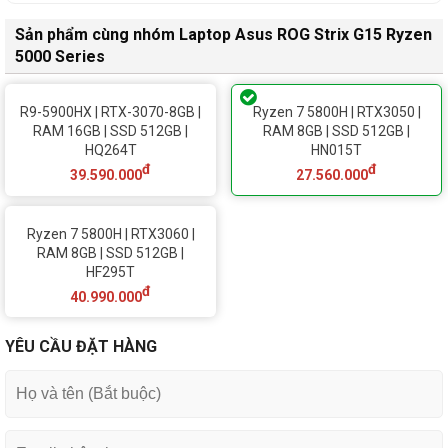
Sản phẩm cùng nhóm Laptop Asus ROG Strix G15 Ryzen
5000 Series
R9-5900HX | RTX-3070-8GB |
Ryzen 7 5800H | RTX3050 |
RAM 16GB | SSD 512GB |
RAM 8GB | SSD 512GB |
HQ264T
HN015T
đ
đ
39.590.000
27.560.000
Ryzen 7 5800H | RTX3060 |
RAM 8GB | SSD 512GB |
HF295T
đ
40.990.000
YÊU CẦU ĐẶT HÀNG