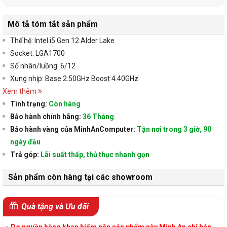
Mô tả tóm tắt sản phẩm
Thế hệ: Intel i5 Gen 12 Alder Lake
Socket: LGA1700
Số nhân/luồng: 6/12
Xung nhịp: Base 2.50GHz Boost 4.40GHz
Xem thêm
Tình trạng:
Còn hàng
Bảo hành chính hãng:
36 Tháng
Bảo hành vàng của MinhAnComputer:
Tận nơi trong 3 giờ, 90
ngày đầu
Trả góp:
Lãi suất thấp, thủ thục nhanh gọn
Sản phẩm còn hàng tại các showroom
Quà tặng và Ưu đãi
Do nguồn hàng khan hiếm nên sản phẩm này Minh An chỉ bán