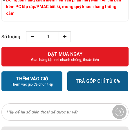
kèm PC lắp ráp/PMAC bất kì, mong quý khách hàng thông
cảm
Số lượng:
ĐẶT MUA NGAY
Giao hàng tận nơi nhanh chóng, thuận tiện
THÊM VÀO GIỎ
TRẢ GÓP CHỈ TỪ 0%
Thêm vào giỏ để chọn tiếp