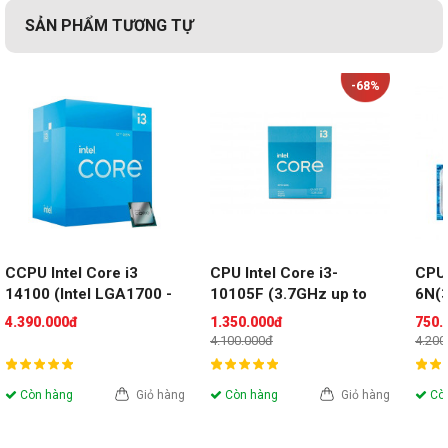
SẢN PHẨM TƯƠNG TỰ
-68%
CCPU Intel Core i3 
CPU Intel Core i3-
CPU 
14100 (Intel LGA1700 - 
10105F (3.7GHz up to 
6N(3
4 Core - 8 Thread - Base 
4.4Ghz, 4 nhân 8 luồng, 
GHz,
4.390.000đ
1.350.000đ
750.
3.5Ghz - Turbo 4.7Ghz - 
6MB Cache, 65W)- Cũ 
6MB 
4.100.000đ
4.200
Cache 12MB) (Tray)
đẹp (Tray)
đẹp 
Còn hàng
Giỏ hàng
Còn hàng
Giỏ hàng
Còn