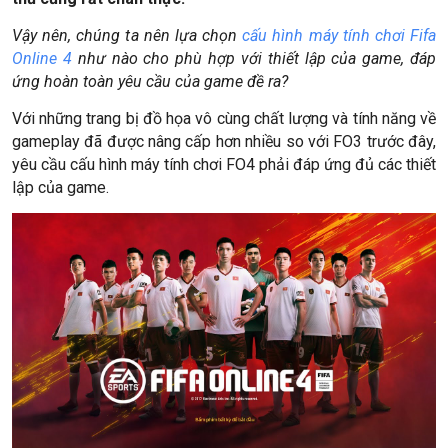
Vậy nên, chúng ta nên lựa chọn
cấu hình máy tính chơi Fifa
Online 4
như nào cho phù hợp với thiết lập của game, đáp
ứng hoàn toàn yêu cầu của game đề ra?
Với những trang bị đồ họa vô cùng chất lượng và tính năng về
gameplay đã được nâng cấp hơn nhiều so với FO3 trước đây,
yêu cầu cấu hình máy tính chơi FO4 phải đáp ứng đủ các thiết
lập của game.