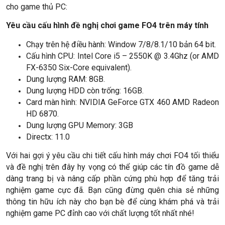
cho game thủ PC:
Yêu cầu cấu hình đề nghị chơi game FO4 trên máy tính
Chạy trên hệ điều hành: Window 7/8/8.1/10 bản 64 bit.
Cấu hình CPU: Intel Core i5 – 2550K @ 3.4Ghz (or AMD
FX-6350 Six-Core equivalent).
Dung lượng RAM: 8GB.
Dung lượng HDD còn trống: 16GB.
Card màn hình: NVIDIA GeForce GTX 460 AMD Radeon
HD 6870.
Dung lượng GPU Memory: 3GB
Directx: 11.0
Với hai gợi ý yêu cầu chi tiết cấu hình máy chơi FO4 tối thiểu
và đề nghị trên đây hy vọng có thể giúp các tín đồ game dễ
dàng trang bị và nâng cấp phần cứng phù hợp để tăng trải
nghiệm game cực đã. Bạn cũng đừng quên chia sẻ những
thông tin hữu ích này cho bạn bè để cùng khám phá và trải
nghiệm game PC đỉnh cao với chất lượng tốt nhất nhé!