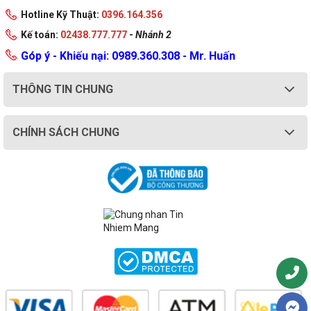
Hotline Kỹ Thuật:
0396.164.356
Kế toán:
02438.777.777
-
Nhánh 2
Góp ý - Khiếu nại: 0989.360.308 - Mr. Huấn
THÔNG TIN CHUNG
CHÍNH SÁCH CHUNG