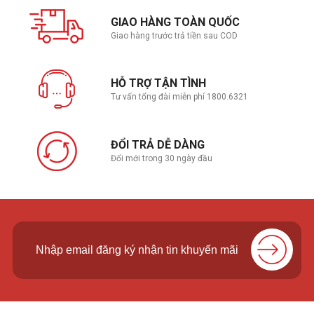
GIAO HÀNG TOÀN QUỐC
Giao hàng trước trả tiền sau COD
HỖ TRỢ TẬN TÌNH
Tư vấn tổng đài miễn phí 1800.6321
ĐỔI TRẢ DỄ DÀNG
Đổi mới trong 30 ngày đầu