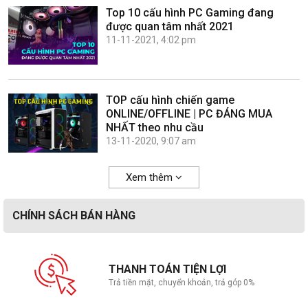
Top 10 cấu hình PC Gaming đang
được quan tâm nhất 2021
11-11-2021, 4:02 pm
TOP cấu hình chiến game
ONLINE/OFFLINE | PC ĐÁNG MUA
NHẤT theo nhu cầu
13-11-2020, 9:07 am
Xem thêm
CHÍNH SÁCH BÁN HÀNG
THANH TOÁN TIỆN LỢI
Trả tiền mặt, chuyển khoản, trả góp 0%