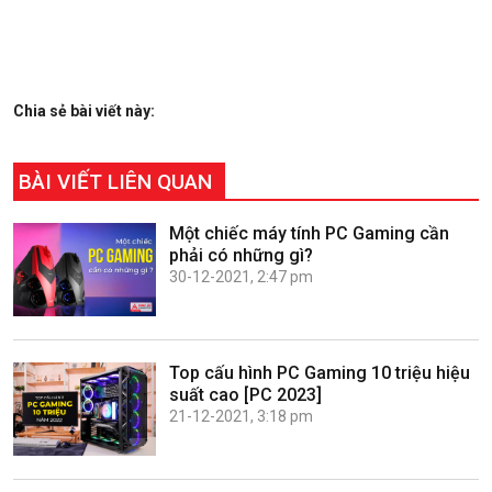
Chia sẻ bài viết này:
BÀI VIẾT LIÊN QUAN
Một chiếc máy tính PC Gaming cần
phải có những gì?
30-12-2021, 2:47 pm
Top cấu hình PC Gaming 10 triệu hiệu
suất cao [PC 2023]
21-12-2021, 3:18 pm