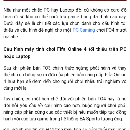
Nếu như một chiếc PC hay Laptop đời cũ không có card đồ
họa rời sẽ khó có thể chơi tựa game bóng đá đỉnh cao này.
Dưới đây sẽ là chi tiết các lựa chọn dành cho cấu hình tối
thiểu và cấu hình đề nghị cho một
PC Gaming
chơi FO4 mượt
mà nhé.
Cấu hình máy tính chơi Fifa Online 4 tối thiểu trên PC
hoặc Laptop
Sau khi phiên bản FO3 chính thức ngừng phát hành và thay
thế cho nó bằng sự ra đời của phiên bản nâng cấp Fifa Online
4 hứa hẹn sẽ đem đến cho người chơi nhiều trải nghiệm vô
cùng mới lạ.
Tuy nhiên, có một hạn chế đối với phiên bản FO4 này là nó
đòi hỏi yêu cầu về cấu hình cao hơn, buộc người chơi phải
nâng cấp phần cứng của các thiết bị nếu muốn tiếp tục đồng
hành với các tựa game trong hệ thống EA Sports tương ứng.
Đối với những tín đồ FO4 trên máy tính sẽ cảm thấy may mắn