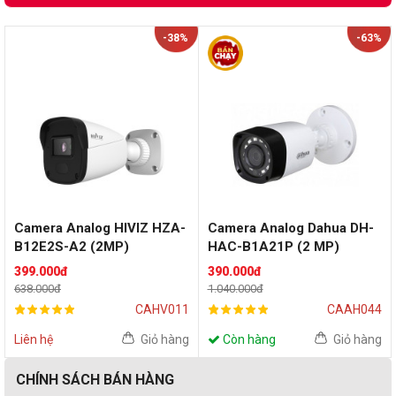
-38%
-63%
Camera Analog HIVIZ HZA-
Camera Analog Dahua DH-
B12E2S-A2 (2MP)
HAC-B1A21P (2 MP)
399.000đ
390.000đ
638.000đ
1.040.000đ
CAHV011
CAAH044
Liên hệ
Giỏ hàng
Còn hàng
Giỏ hàng
CHÍNH SÁCH BÁN HÀNG