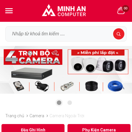
00
Trang chủ
Camera
Camera Ngoài Trời
Đầu Ghi Hình
Phụ Kiện Camera