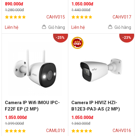
890.000đ
1.050.000đ
1.280.000đ
1.440.000đ
CAHV015
CAHV017
Liên hệ
Giỏ hàng
Liên hệ
Giỏ hàng
-25%
-23%
Camera IP Wifi IMOU IPC-
Camera IP HIVIZ HZI-
F22F EP (2 MP)
B12E3-PA3-AS (2 MP)
1.050.000đ
1.050.000đ
1.399.000đ
1.360.000đ
CAML010
CAHV016