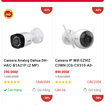
-63%
-42%
Camera Analog Dahua DH-
Camera IP Wifi EZVIZ
HAC-B1A21P (2 MP)
C3WN (CS-CV310-A0-
1C2WFR | 2 MP)
390.000đ
890.000đ
1.040.000đ
1.520.000đ
CAAH044
CAEZ004
Còn hàng
Giỏ hàng
Liên hệ
Giỏ hàng
-38%
-38%