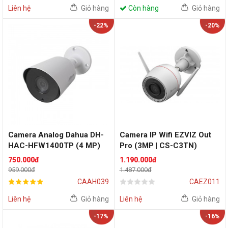
Liên hệ
Giỏ hàng
Còn hàng
Giỏ hàng
-22%
-20%
Camera Analog Dahua DH-
Camera IP Wifi EZVIZ Out
HAC-HFW1400TP (4 MP)
Pro (3MP | CS-C3TN)
750.000đ
1.190.000đ
959.000đ
1.487.000đ
CAAH039
CAEZ011
Liên hệ
Giỏ hàng
Liên hệ
Giỏ hàng
-17%
-16%