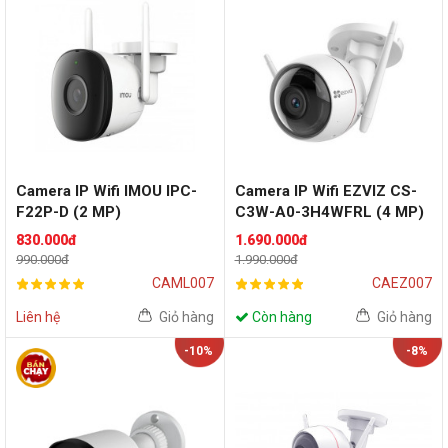
Camera IP Wifi IMOU IPC-
Camera IP Wifi EZVIZ CS-
F22P-D (2 MP)
C3W-A0-3H4WFRL (4 MP)
830.000đ
1.690.000đ
990.000đ
1.990.000đ
CAML007
CAEZ007
Liên hệ
Giỏ hàng
Còn hàng
Giỏ hàng
-10%
-8%