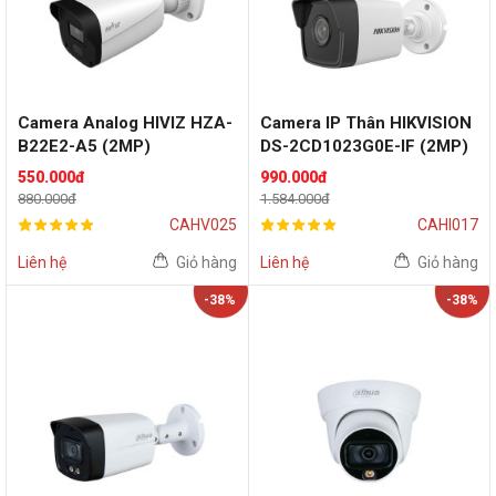
Camera Analog HIVIZ HZA-
Camera IP Thân HIKVISION
B22E2-A5 (2MP)
DS-2CD1023G0E-IF (2MP)
550.000đ
990.000đ
880.000đ
1.584.000đ
CAHV025
CAHI017
Liên hệ
Giỏ hàng
Liên hệ
Giỏ hàng
-38%
-38%