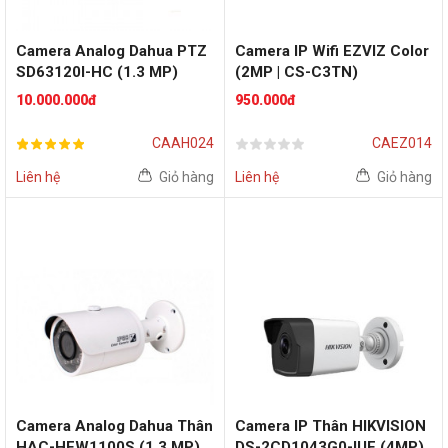
Camera Analog Dahua PTZ
Camera IP Wifi EZVIZ Color
SD63120I-HC (1.3 MP)
(2MP | CS-C3TN)
10.000.000đ
950.000đ
CAAH024
CAEZ014
Liên hệ
Giỏ hàng
Liên hệ
Giỏ hàng
Camera Analog Dahua Thân
Camera IP Thân HIKVISION
HAC-HFW1100S (1.3 MP)
DS-2CD1043G0-IUF (4MP)