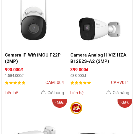
Camera IP Wifi iMOU F22P
Camera Analog HIVIZ HZA-
(2MP)
B12E2S-A2 (2MP)
990.000đ
399.000đ
1.584.000đ
638.000đ
CAML004
CAHV011
Liên hệ
Giỏ hàng
Liên hệ
Giỏ hàng
-38%
-38%