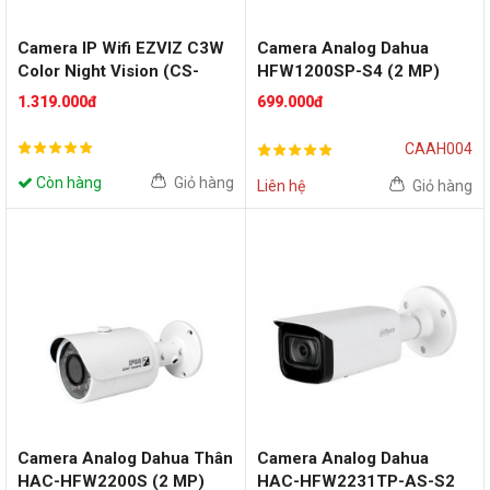
Camera IP Wifi EZVIZ C3W
Camera Analog Dahua
Color Night Vision (CS-
HFW1200SP-S4 (2 MP)
CV310-A0-3C2WFRL) (2
1.319.000đ
699.000đ
MP)
CAAH004
Còn hàng
Giỏ hàng
Liên hệ
Giỏ hàng
Camera Analog Dahua Thân
Camera Analog Dahua
HAC-HFW2200S (2 MP)
HAC-HFW2231TP-AS-S2