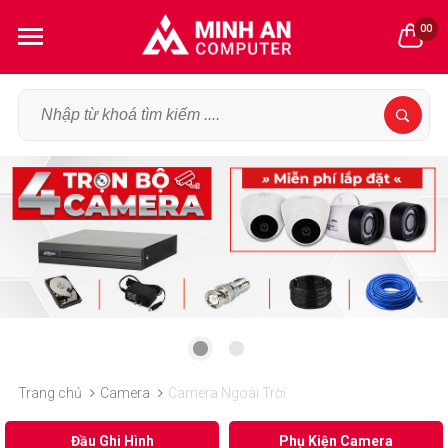
00
Trang chủ
Camera
Camera Ngoài Trời
Đầu Ghi Hình
Phụ Kiện Camera