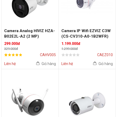
Camera Analog HIVIZ HZA-
Camera IP Wifi EZVIZ C3W
B02E2L-A2 (2 MP)
(CS-CV310-A0-1B2WFR)
(2 MP)
299.000đ
1.199.000đ
329.000đ
1.299.000đ
CAHV005
CAEZ010
Liên hệ
Giỏ hàng
Liên hệ
Giỏ hàng