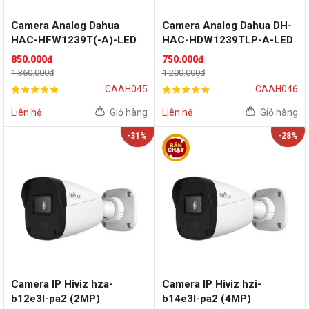
Camera Analog Dahua
Camera Analog Dahua DH-
HAC-HFW1239T(-A)-LED
HAC-HDW1239TLP-A-LED
(2 MP)
(2.16 MP)
850.000đ
750.000đ
1.360.000đ
1.200.000đ
CAAH045
CAAH046
Liên hệ
Giỏ hàng
Liên hệ
Giỏ hàng
-31%
-28%
Camera IP Hiviz hza-
Camera IP Hiviz hzi-
b12e3l-pa2 (2MP)
b14e3l-pa2 (4MP)