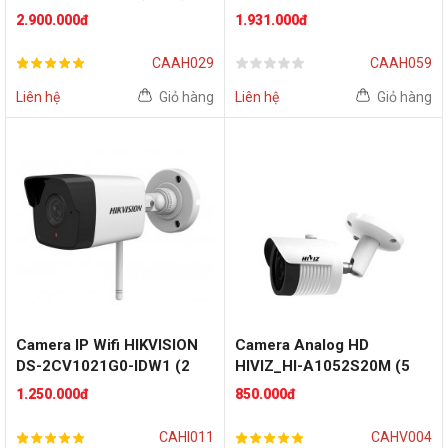
(2 MP)
2.900.000đ
1.931.000đ
CAAH029
CAAH059
Liên hệ
Giỏ hàng
Liên hệ
Giỏ hàng
Camera IP Wifi HIKVISION
Camera Analog HD
DS-2CV1021G0-IDW1 (2
HIVIZ_HI-A1052S20M (5
MP)
MP)
1.250.000đ
850.000đ
CAHI011
CAHV004