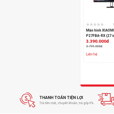
Màn hình XIAOM
P27FBA-RX (27 inc
3.390.000đ
IPS | 165Hz)
3.799.000đ
Liên hệ
THANH TOÁN TIỆN LỢI
Trả tiền mặt, chuyển khoản, trả góp 0%