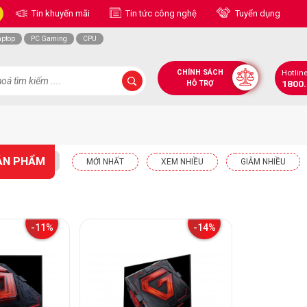
Tin khuyến mãi
Tin tức công nghệ
Tuyển dụng
aptop
PC Gaming
CPU
CHÍNH SÁCH
Hotlin
1800
HỖ TRỢ
ẢN PHẨM
MỚI NHẤT
XEM NHIỀU
GIẢM NHIỀU
-11%
-14%