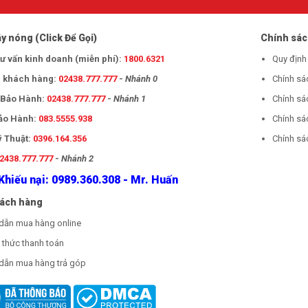
y nóng (Click Để Gọi)
Chính sá
tư vấn kinh doanh (miễn phí):
1800.6321
Quy định
 khách hàng:
02438.777.777
-
Nhánh 0
Chính sá
- Bảo Hành:
02438.777.777
-
Nhánh 1
Chính sá
Bảo Hành:
083.5555.938
Chính sá
ỹ Thuật:
0396.164.356
Chính sác
2438.777.777
-
Nhánh 2
Khiếu nại: 0989.360.308 - Mr. Huấn
hách hàng
dẫn mua hàng online
thức thanh toán
dẫn mua hàng trả góp