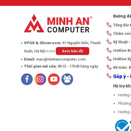
Đường dâ
Tổng đài 
Chăm sóc
Kỹ thuật 
VPGD & Showroom:
91 Nguyễn Xiển, Thanh
Hotline 
Xuân, Hà Nội ==>>
Xem bản đồ
Hotline K
Email:
mac@minhancomputer.com
Thời gian mở cửa:
8h15 - 17h45 hàng ngày
Kế toán:
0
Góp ý - 
Hỗ trợ k
Hướng 
Phương 
Hướng 