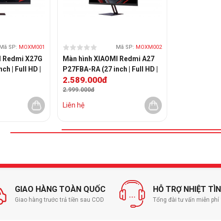
Mã SP:
MOXM001
Mã SP:
MOXM002
I Redmi X27G
Màn hình XIAOMI Redmi A27
h | Full HD |
P27FBA-RA (27 inch | Full HD |
2.589.000đ
IPS | 100Hz)
2.999.000đ
Liên hệ
GIAO HÀNG TOÀN QUỐC
HỖ TRỢ NHIỆT TÌ
Giao hàng trước trả tiền sau COD
Tổng đài tư vấn miễn ph