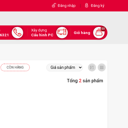
|
Đăng nhập
Đăng ký
00
Xây dựng
e
Giỏ hàng
.6321
Cấu hình PC
CÒN HÀNG
Tổng
2
sản phẩm