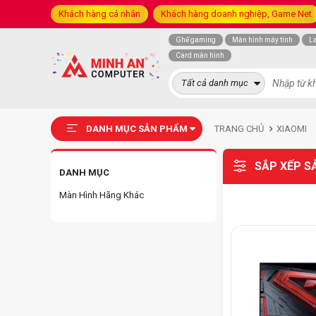
Khách hàng cá nhân
Khách hàng doanh nghiệp, Game Net
Ghế gaming
Màn hình máy tính
L
Card màn hình
Tất cả danh mục
DANH MỤC SẢN PHẨM
TRANG CHỦ
XIAOMI
SẮP XẾP S
DANH MỤC
Màn Hình Hãng Khác