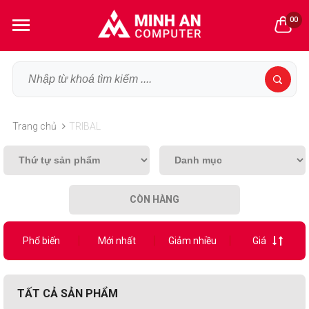
00
Trang chủ
TRIBAL
CÒN HÀNG
Phổ biến
Mới nhất
Giảm nhiều
Giá
TẤT CẢ SẢN PHẨM