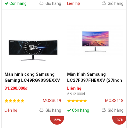
Còn hàng
Giỏ hàng
Liên hệ
Giỏ hàng
Màn hình cong Samsung
Màn hình Samsung
Gaming LC49RG90SSEXXV
LC27F397FHEXXV (27inch
(49inch/DQHD/VA/120Hz/F
| FHD | VA | 60Hz | Curved)
31.200.000đ
Liên hệ
reeSync II)
5.912.000đ
MOSS019
MOSS118
Liên hệ
Giỏ hàng
Còn hàng
Giỏ hàng
-22%
-37%