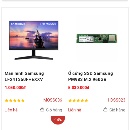
Màn hình Samsung
Ổ cứng SSD Samsung
LF24T350FHEXXV
PM983 M.2 960GB
(24inch/FHD/75Hz/Flat)-
1.050.000đ
5.030.000đ
Cũ, Đẹp
MOSS036
HDSS023
Liên hệ
Giỏ hàng
Liên hệ
Giỏ hàng
-14%