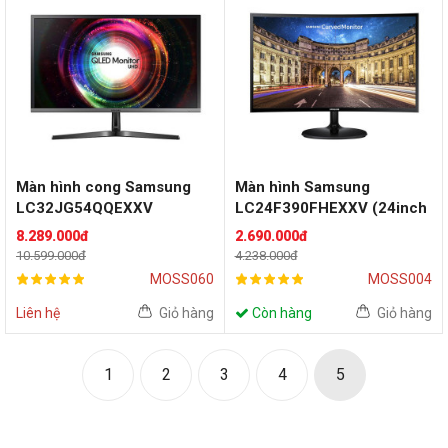
Màn hình cong Samsung
Màn hình Samsung
LC32JG54QQEXXV
LC24F390FHEXXV (24inch
(32inch/2k/VA/144Hz/Free
| FHD | VA | 60Hz | Cong |
8.289.000đ
2.690.000đ
Sync)
FreeSync)
10.599.000đ
4.238.000đ
MOSS060
MOSS004
Liên hệ
Giỏ hàng
Còn hàng
Giỏ hàng
1
2
3
4
5