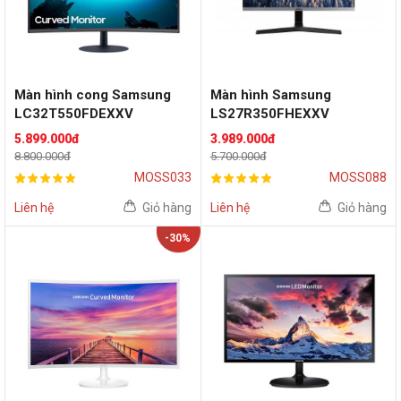
Màn hình cong Samsung
Màn hình Samsung
LC32T550FDEXXV
LS27R350FHEXXV
(32inch/FHD/VA/75Hz/Fre
(27inch/FHD/75Hz/Flat)
5.899.000đ
3.989.000đ
eSync)
8.800.000đ
5.700.000đ
MOSS033
MOSS088
Liên hệ
Giỏ hàng
Liên hệ
Giỏ hàng
-30%