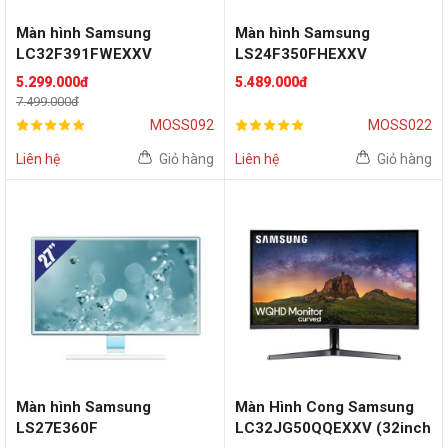
Màn hình Samsung
Màn hình Samsung
LC32F391FWEXXV
LS24F350FHEXXV
(32inch/FHD/VA/60Hz/Fre
(24inch/FHD/PLS/60Hz/Fla
5.299.000đ
5.489.000đ
eSync)
t)
7.499.000đ
MOSS092
MOSS022
Liên hệ
Giỏ hàng
Liên hệ
Giỏ hàng
Màn hình Samsung
Màn Hình Cong Samsung
LS27E360F
LC32JG50QQEXXV (32inch