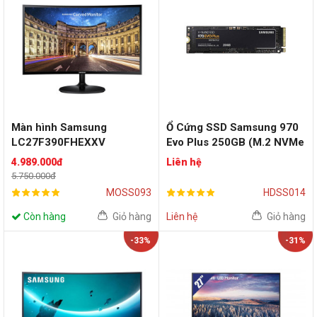
Màn hình Samsung
Ổ Cứng SSD Samsung 970
LC27F390FHEXXV
Evo Plus 250GB (M.2 NVMe
(27inch/FHD/VA/60Hz/Cur
Gen 3 x 4 | 3500MB/s |
4.989.000đ
Liên hệ
ved)
3300MB/s)
5.750.000đ
MOSS093
HDSS014
Còn hàng
Giỏ hàng
Liên hệ
Giỏ hàng
-33%
-31%