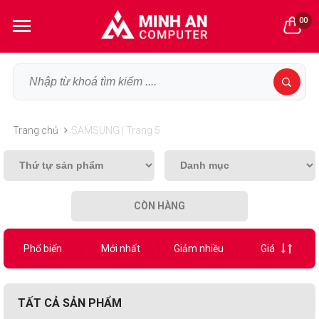
00
Trang chủ
SAMSUNG | Trang 5
CÒN HÀNG
Phổ biến
Mới nhất
Giảm nhiều
Giá
TẤT CẢ SẢN PHẨM