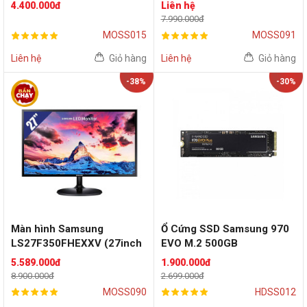
(27inch/FHD/PLS/60Hz/Fla
| VA | WQHD | 144Hz)
4.400.000đ
Liên hệ
t)
7.990.000đ
MOSS015
MOSS091
Liên hệ
Giỏ hàng
Liên hệ
Giỏ hàng
-38%
-30%
Màn hình Samsung
Ổ Cứng SSD Samsung 970
LS27F350FHEXXV (27inch
EVO M.2 500GB
| FHD | PLS | 60Hz | Flat)
5.589.000đ
1.900.000đ
8.900.000đ
2.699.000đ
MOSS090
HDSS012