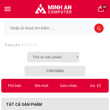
00
Trang chủ
DALTON
CÒN HÀNG
Phổ biến
Mới nhất
Giảm nhiều
Giá
TẤT CẢ SẢN PHẨM