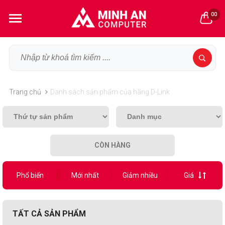
00
Trang chủ
Danh sách sản phẩm của hãng D-Link
CÒN HÀNG
Phổ biến
Mới nhất
Giảm nhiều
Giá
TẤT CẢ SẢN PHẨM