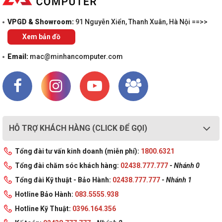
VPGD & Showroom:
91 Nguyễn Xiển, Thanh Xuân, Hà Nội ==>>
Xem bản đồ
Email:
mac@minhancomputer.com
HỖ TRỢ KHÁCH HÀNG (CLICK ĐỂ GỌI)
Tổng đài tư vấn kinh doanh (miễn phí):
1800.6321
Tổng đài chăm sóc khách hàng:
02438.777.777
-
Nhánh 0
Tổng đài Kỹ thuật - Bảo Hành:
02438.777.777
-
Nhánh 1
Hotline Bảo Hành:
083.5555.938
Hotline Kỹ Thuật:
0396.164.356