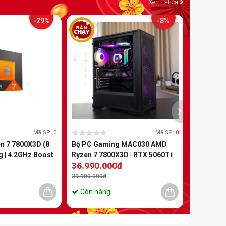
Xem tất cả
-29%
-8%
Mã SP:
0
Mã SP:
0
 7 7800X3D (8
Bộ PC Gaming MAC030 AMD
g | 4.2GHz Boost
Ryzen 7 7800X3D | RTX 5060Ti|
36.990.000đ
B Cache | TDP
RAM 16GB | 500GB
 AM5)
39.900.000đ
Còn hàng