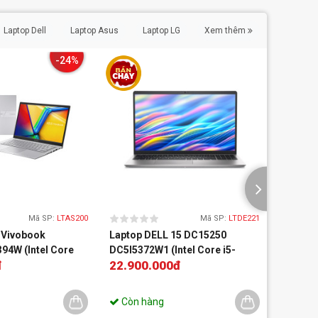
Laptop Dell
Laptop Asus
Laptop LG
Xem thêm
-24%
Mã SP:
LTAS200
Mã SP:
LTDE221
 Vivobook
Laptop DELL 15 DC15250
Laptop 
94W (Intel Core
DC5I5372W1 (Intel Core i5-
A1505V
đ
22.900.000đ
20.89
tel UHD Graphics |
1334U | 16GB-D5 | 512GB | 15.6
16GB/ 5
 8GB | 512GB | Win
inch FHD IPS | Win 11 | Office |
2.8K/ 12
23.990.0
c)
Bạc)
Silver/ 
Còn hàng
Liên hệ