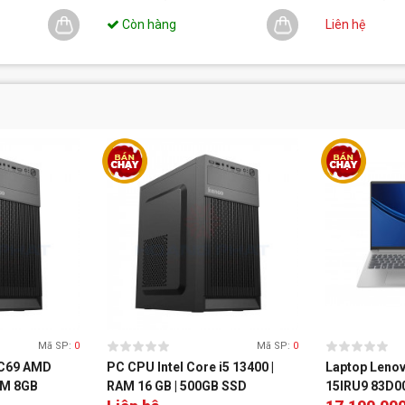
Còn hàng
Liên hệ
Mã SP:
0
Mã SP:
0
C69 AMD
PC CPU Intel Core i5 13400 |
Laptop Lenov
AM 8GB
RAM 16 GB | 500GB SSD
15IRU9 83D00