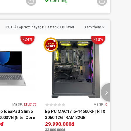
Còn hàng
Còn 
PC Giả Lập Nox Player, Bluestack, LDPlayer
Xem thêm
-24%
-10%
Mã SP:
LTLE176
Mã SP:
0
o IdeaPad Slim 5
Bộ PC MAC17 i5-14600KF | RTX
Bộ PC M
003VN (Intel Core
3060 12G | RAM 32GB
5060ti-
0đ
29.990.000đ
38.99
 | 512GB | 15.3 inch
11 | Xám)
33.000.000đ
49.900.0