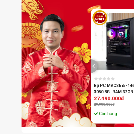
-21%
Mã SP:
0
PC Gaming CH425 i5 14400F |
Bộ PC MAC36 i5-146
RTX 3060 | RAM 16GB DDR4
3050 8G | RAM 32GB
23.790.000đ
27.490.000đ
29.900.000đ
29.900.000đ
Còn hàng
Còn hàng