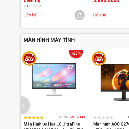
Liên hệ
5.890.000đ
7.190.000đ
Liên hệ
Liên hệ
MÀN HÌNH MÁY TÍNH
-23%
Mã SP:
MOLG149
Màn Hình Đồ Họa LG UltraFine
Màn hình AOC Q27G