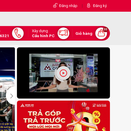
|
Đăng nhập
Đăng ký
00
Xây dựng
e
Giỏ hàng
.6321
Cấu hình PC