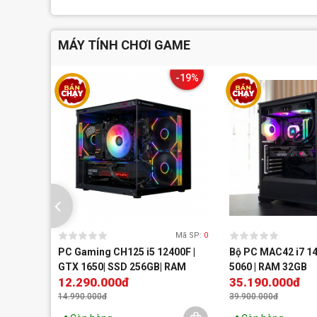
MÁY TÍNH CHƠI GAME
-19%
Mã SP:
0
PC Gaming CH125 i5 12400F |
Bộ PC MAC42 i7 14
GTX 1650| SSD 256GB| RAM
5060 | RAM 32GB
12.290.000đ
35.190.000đ
16GB DDR4
14.990.000đ
39.900.000đ