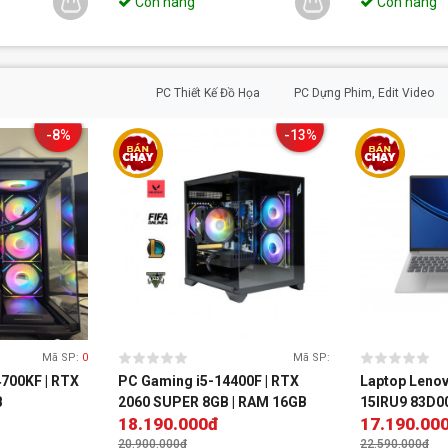
Còn hàng
Còn hàng
PC Thiết Kế Đồ Họa
PC Dựng Phim, Edit Video
-8%
-13%
Mã SP:
0
Mã SP:
700KF | RTX
PC Gaming i5-14400F | RTX
Laptop Lenov
B
2060 SUPER 8GB | RAM 16GB
15IRU9 83D00
18.190.000đ
17.190.00
5 120U | 32GB
WUXGA | Win 
20.900.000đ
22.590.000đ