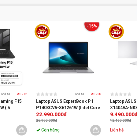
-15%
Mã SP:
LTAS212
Mã SP:
LTAS220
Gaming F15
Laptop ASUS ExpertBook P1
Laptop ASUS
W (i5
P1403CVA-S61261W (Intel Core
X1404VA-NK3
22.990.000đ
9.490.000
2GB, RTX 3050
i7-13620H | Intel UHD | 14 inch
i3-1315U | In
, Win11)
FHD | 16GB | 1TB | Win 11)
14 inch FHD |
26.990.000đ
12.460.000đ
11 Home | Bạ
Còn hàng
Liên hệ