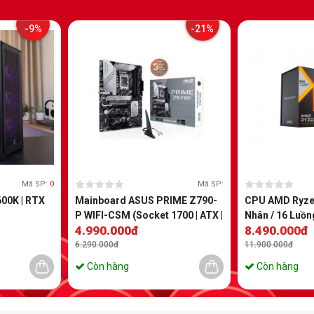
-9%
-21%
Mã SP:
0
Mã SP:
00K | RTX
Mainboard ASUS PRIME Z790-
CPU AMD Ryzen
P WIFI-CSM (Socket 1700 | ATX |
Nhân / 16 Luồn
4.990.000đ
8.490.000đ
4 khe RAM DDR5)
5.0GHz | 140M
120W | Socket
6.290.000đ
11.900.000đ
Còn hàng
Còn hàng