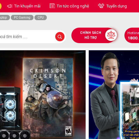
Tin khuyến mãi
Tin tức công nghệ
Tuyển dụng
aptop
PC Gaming
CPU
CHÍNH SÁCH
Hotlin
1800
HỖ TRỢ