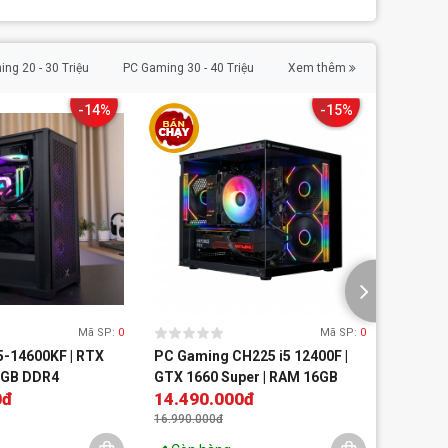
ng 20 - 30 Triệu
PC Gaming 30 - 40 Triệu
Xem thêm
-14%
-15%
Mã SP:
0
Mã SP:
0
5-14600KF | RTX
PC Gaming CH225 i5 12400F |
Bộ PC M
6GB DDR4
GTX 1660 Super | RAM 16GB
3060 12
0đ
14.490.000đ
33.99
16.990.000đ
39.900.0