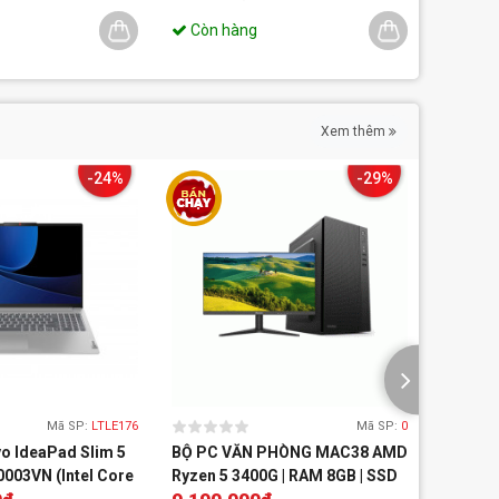
Còn hàng
Còn 
Xem thêm
-24%
-29%
Mã SP:
LTLE176
Mã SP:
0
o IdeaPad Slim 5
BỘ PC VĂN PHÒNG MAC38 AMD
Bộ PC 
003VN (Intel Core
Ryzen 5 3400G | RAM 8GB | SSD
5 5500G