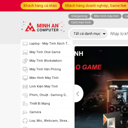
Khách hàng cá nhân
Khách hàng doanh nghiệp, Game Net
Ghế gaming
Màn hình máy tính
L
Card màn hình
Tất cả danh mục
Laptop - Máy Tính Xách Tay
Máy Tính Chơi Game
Máy Tính Workstation
Máy Tính Văn Phòng
Màn Hình Máy Tính
Linh Kiện Máy Tính
Phím, Chuột - Gaming Gear
Thiết Bị Mạng
Camera
Loa, Mic, Webcam, Stream