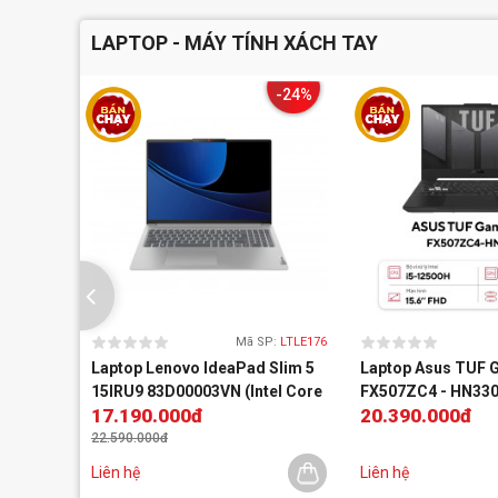
LAPTOP - MÁY TÍNH XÁCH TAY
-24%
Mã SP:
LTLE176
Laptop Lenovo IdeaPad Slim 5
Laptop Asus TUF 
15IRU9 83D00003VN (Intel Core
FX507ZC4 - HN330
17.190.000đ
20.390.000đ
5 120U | 32GB | 512GB | 15.3 inch
12500H, 16GB, 51
WUXGA | Win 11 | Xám)
4GB, Full HD 144Hz
22.590.000đ
Liên hệ
Liên hệ