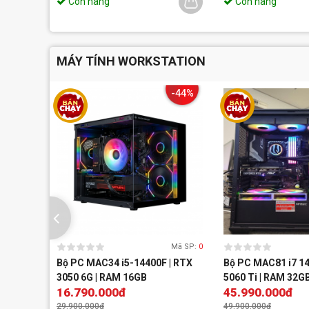
Còn hàng
Còn hàng
MÁY TÍNH WORKSTATION
-44%
Mã SP:
0
Bộ PC MAC34 i5-14400F | RTX
Bộ PC MAC81 i7 14
3050 6G | RAM 16GB
5060 Ti | RAM 32G
16.790.000đ
45.990.000đ
29.900.000đ
49.900.000đ