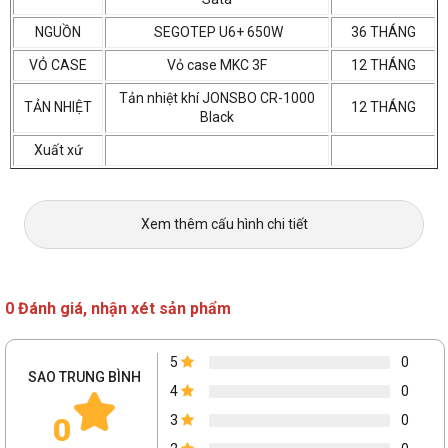
NGUỒN
SEGOTEP U6+ 650W
36 THÁNG
VỎ CASE
Vỏ case MKC 3F
12 THÁNG
Tản nhiệt khí JONSBO CR-1000
TẢN NHIỆT
12 THÁNG
Black
Xuất xứ
Xem thêm cấu hình chi tiết
0 Đánh giá, nhận xét sản phẩm
5
0
SAO TRUNG BÌNH
4
0
0
3
0