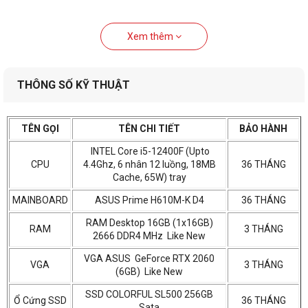
Xem thêm
THÔNG SỐ KỸ THUẬT
TÊN GỌI
TÊN CHI TIẾT
BẢO HÀNH
INTEL Core i5-12400F (Upto
CPU
4.4Ghz, 6 nhân 12 luồng, 18MB
36 THÁNG
Cache, 65W) tray
MAINBOARD
ASUS Prime H610M-K D4
36 THÁNG
RAM Desktop 16GB (1x16GB)
RAM
3 THÁNG
2666 DDR4 MHz Like New
VGA ASUS GeForce RTX 2060
VGA
3 THÁNG
(6GB) Like New
SSD COLORFUL SL500 256GB
Ổ Cứng SSD
36 THÁNG
Sata