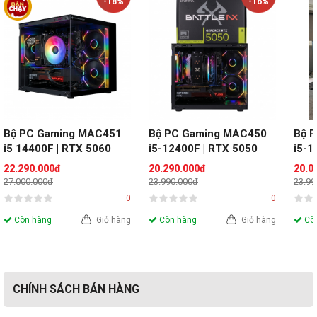
-18%
-16%
Bộ PC Gaming MAC451 
Bộ PC Gaming MAC450 
Bộ 
i5 14400F | RTX 5060 
i5-12400F | RTX 5050 
i5-1
8GB | RAM 16GB
8GB| RAM 16GB
8GB
22.290.000đ
20.290.000đ
20.0
27.000.000đ
23.990.000đ
23.99
0
0
Còn hàng
Giỏ hàng
Còn hàng
Giỏ hàng
Còn
CHÍNH SÁCH BÁN HÀNG