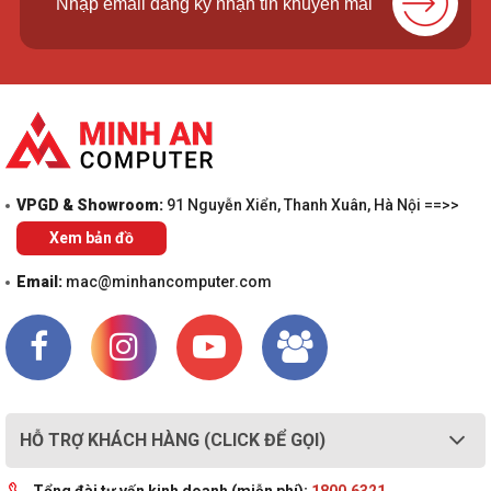
VPGD & Showroom:
91 Nguyễn Xiển, Thanh Xuân, Hà Nội ==>>
Xem bản đồ
Email:
mac@minhancomputer.com
HỖ TRỢ KHÁCH HÀNG (CLICK ĐỂ GỌI)
Tổng đài tư vấn kinh doanh (miễn phí):
1800.6321