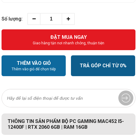
Số lượng:
ĐẶT MUA NGAY
Giao hàng tận nơi nhanh chóng, thuận tiện
THÊM VÀO GIỎ
TRẢ GÓP CHỈ TỪ 0%
Thêm vào giỏ để chọn tiếp
THÔNG TIN SẢN PHẨM BỘ PC GAMING MAC452 I5-
12400F | RTX 2060 6GB | RAM 16GB