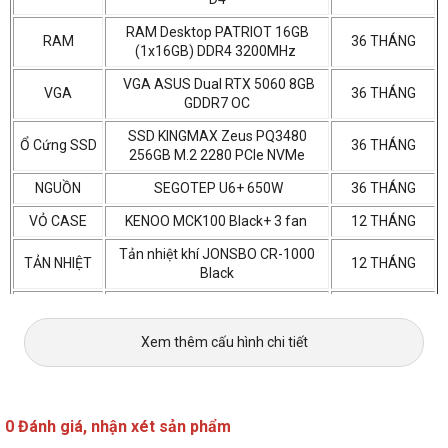
RAM Desktop PATRIOT 16GB
RAM
36 THÁNG
(1x16GB) DDR4 3200MHz
VGA ASUS Dual RTX 5060 8GB
VGA
36 THÁNG
GDDR7 OC
SSD KINGMAX Zeus PQ3480
Ổ Cứng SSD
36 THÁNG
256GB M.2 2280 PCIe NVMe
NGUỒN
SEGOTEP U6+ 650W
36 THÁNG
VỎ CASE
KENOO MCK100 Black+ 3 fan
12 THÁNG
Tản nhiệt khí JONSBO CR-1000
TẢN NHIỆT
12 THÁNG
Black
Xuất xứ
Xem thêm cấu hình chi tiết
0 Đánh giá, nhận xét sản phẩm