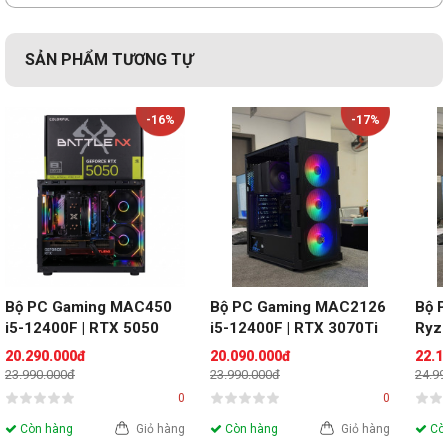
SẢN PHẨM TƯƠNG TỰ
-16%
-17%
Bộ PC Gaming MAC450 
Bộ PC Gaming MAC2126 
Bộ 
i5-12400F | RTX 5050 
i5-12400F | RTX 3070Ti 
Ryze
8GB| RAM 16GB
8GB| RAM 16GB
307
20.290.000đ
20.090.000đ
22.1
23.990.000đ
23.990.000đ
24.99
0
0
Còn hàng
Giỏ hàng
Còn hàng
Giỏ hàng
Còn