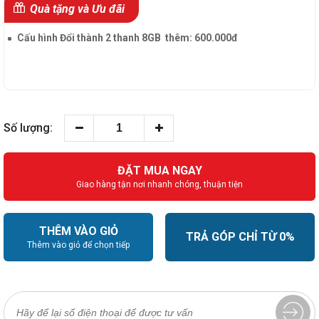
Quà tặng và Ưu đãi
Cấu hình Đổi thành 2 thanh 8GB thêm: 600.000đ
Số lượng:
ĐẶT MUA NGAY
Giao hàng tận nơi nhanh chóng, thuận tiện
THÊM VÀO GIỎ
TRẢ GÓP CHỈ TỪ 0%
Thêm vào giỏ để chọn tiếp