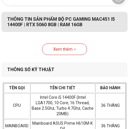
THÔNG TIN SẢN PHẨM BỘ PC GAMING MAC451 I5
14400F | RTX 5060 8GB | RAM 16GB
Xem thêm
THÔNG SỐ KỸ THUẬT
TÊN GỌI
TÊN CHI TIẾT
BẢO HÀNH
Intel Core i5 14400F (Intel
LGA1700, 10 Core, 16 Thread,
CPU
36 THÁNG
Base 2.5Ghz, Turbo 4.7Ghz, Cache
20MB)
Mainboard ASUS Prime H610M-K
MAINBOARD
36 THÁNG
D4