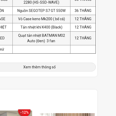
2280 (HS-SSD-WAVE)
ỒN
Nguồn SEGOTEP S7 GT 550W
36 THÁNG
ASE
Vỏ Case keno Mk200 ( bể cá)
12 THÁNG
HIỆT
Tản nhiệt khí K400 (Black)
12 THÁNG
Quạt tản nhiệt BATMAN M02
LED
12 THÁNG
Auto (Đen) 3 fan
 xứ
Xem thêm thông số
-12%