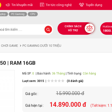
Tin khuyến mãi
Tin tức công nghệ
Tuyển dụng
aptop
PC Gaming
CPU
CHÍNH SÁCH
Hotlin
1800
HỖ TRỢ
H CHƠI GAME
PC GAMING DƯỚI 10 TRIỆU
050 | RAM 16GB
Mã SP:
0
| Bảo hành:
36 Tháng
| Tình trạng:
Còn hàng
Lượt xem: 3015 |
(0 đánh giá)
15.990.000 đ
Giá gốc :
14.890.000 đ
Giá hiện tại :
(Tiết kiệm: 1.