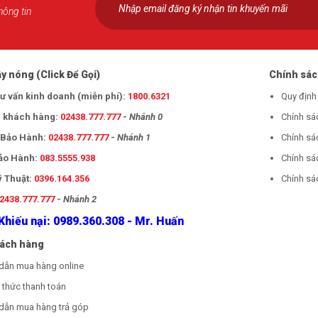
hông tin
y nóng (Click Để Gọi)
Chính sá
tư vấn kinh doanh (miễn phí):
1800.6321
Quy định
 khách hàng:
02438.777.777
-
Nhánh 0
Chính sá
- Bảo Hành:
02438.777.777
-
Nhánh 1
Chính sá
Bảo Hành:
083.5555.938
Chính sá
ỹ Thuật:
0396.164.356
Chính sác
2438.777.777
-
Nhánh 2
Khiếu nại: 0989.360.308 - Mr. Huấn
hách hàng
dẫn mua hàng online
thức thanh toán
dẫn mua hàng trả góp