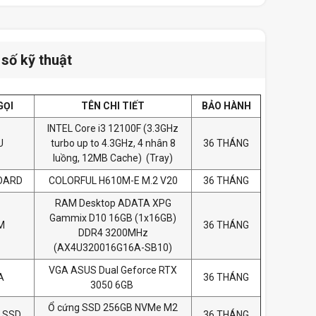
số kỹ thuật
GỌI
TÊN CHI TIẾT
BẢO HÀNH
INTEL Core i3 12100F (3.3GHz
U
turbo up to 4.3GHz, 4 nhân 8
36 THÁNG
luồng, 12MB Cache) (Tray)
OARD
COLORFUL H610M-E M.2 V20
36 THÁNG
RAM Desktop ADATA XPG
Gammix D10 16GB (1x16GB)
M
36 THÁNG
DDR4 3200MHz
(AX4U320016G16A-SB10)
VGA ASUS Dual Geforce RTX
A
36 THÁNG
3050 6GB
Ổ cứng SSD 256GB NVMe M2
 SSD
36 THÁNG