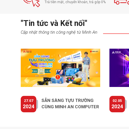
Trả tiền mặt, chuyển khoản, trả góp 0%
"Tin tức và Kết nối"
Cập nhật thông tin công nghệ từ Minh An
SẴN SÀNG TỰU TRƯỜNG
27.07
02.05
2024
2024
CÙNG MINH AN COMPUTER