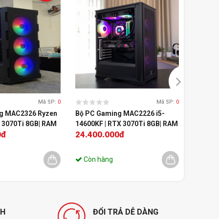
Mã SP:
0
Mã SP:
0
g MAC2326 Ryzen
Bộ PC Gaming MAC2226 i5-
BỘ PC 
X 3070Ti 8GB| RAM
14600KF | RTX 3070Ti 8GB| RAM
Ryzen 5
0đ
24.400.000đ
9.190
16GB
256GB
12.900.
Còn hàng
Còn 
NH
ĐỔI TRẢ DỄ DÀNG