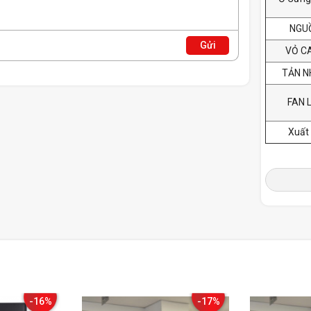
NGU
Gửi
VỎ C
TẢN N
FAN 
Xuất
-16%
-17%