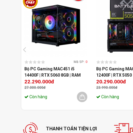
Mã SP:
0
Bộ PC Gaming MAC451 i5
Bộ PC Gaming MAC
14400F | RTX 5060 8GB | RAM
12400F | RTX 5050
22.290.000đ
20.290.000đ
16GB
16GB
27.000.000đ
23.990.000đ
Còn hàng
Còn hàng
THANH TOÁN TIỆN LỢI