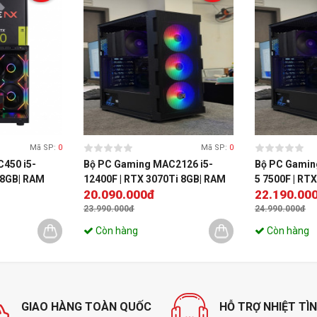
Mã SP:
0
Mã SP:
0
450 i5-
Bộ PC Gaming MAC2126 i5-
Bộ PC Gamin
 8GB| RAM
12400F | RTX 3070Ti 8GB| RAM
5 7500F | RT
20.090.000đ
22.190.00
16GB
16GB
23.990.000đ
24.990.000đ
Còn hàng
Còn hàng
GIAO HÀNG TOÀN QUỐC
HỖ TRỢ NHIỆT TÌ