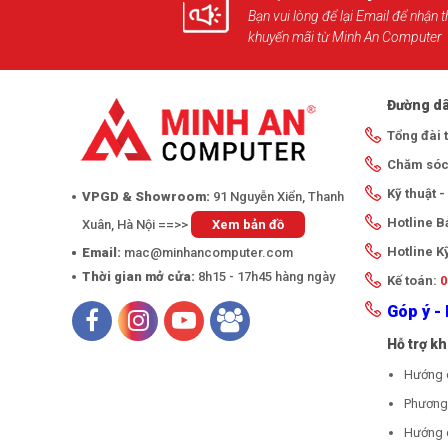
Bạn vui lòng để lại Email để nhận t
khuyến mãi từ Minh An Computer
Đường dâ
Tổng đài 
Chăm sóc
Kỹ thuật 
VPGD & Showroom:
91 Nguyễn Xiển, Thanh
Hotline 
Xuân, Hà Nội ==>>
Xem bản đồ
Hotline K
Email:
mac@minhancomputer.com
Thời gian mở cửa:
8h15 - 17h45 hàng ngày
Kế toán:
0
Góp ý - 
Hỗ trợ k
Hướng 
Phương 
Hướng 