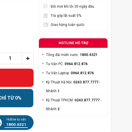
Đổi mới khi lỗi 30 ngày đầu
Trả góp lãi suất 0%
Giao hàng toàn quốc
HOTLINE HỖ TRỢ
Tổng đài miễn cước:
1800.6321
Tư Vấn PC:
0964.812.876
Tư Vấn Laptop:
0964.812.876
Kỹ Thuật Hà Nội:
0243.877.7777
-
Nhánh
1
CHỈ TỪ 0%
Kỹ Thuật TPHCM:
0243.877.7777
-
Nhánh
2
Hotline tư vấn
1800.6321