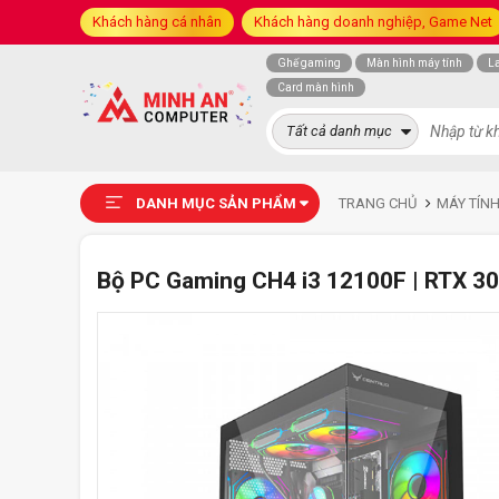
Khách hàng cá nhân
Khách hàng doanh nghiệp, Game Net
Ghế gaming
Màn hình máy tính
L
Card màn hình
Tất cả danh mục
DANH MỤC SẢN PHẨM
TRANG CHỦ
MÁY TÍN
Bộ PC Gaming CH4 i3 12100F | RTX 3