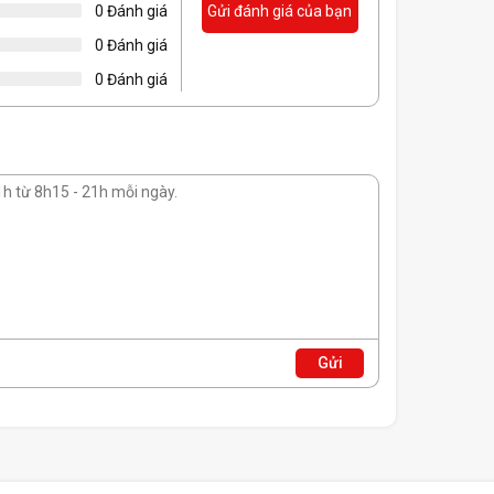
0 Đánh giá
Gửi đánh giá của bạn
0 Đánh giá
0 Đánh giá
i SUPER, bạn sẽ trải nghiệm đồ họa siêu cấp với
ệu đồ họa phức tạp, đồng thời hỗ trợ cho việc làm
Gửi