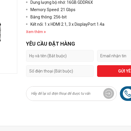
Dung lượng bộ nhớ: 16GB GDDR6X
Memory Speed: 21 Gbps
Băng thông: 256-bit
Kết nối: 1 x HDMI 2.1, 3 x DisplayPort 1.4a
Xem thêm
YÊU CẦU ĐẶT HÀNG
GỬI Y