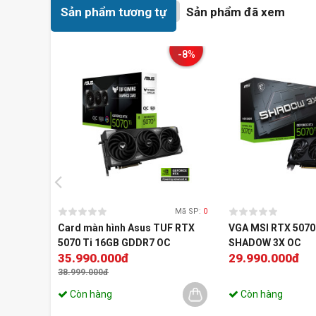
Sản phẩm tương tự
Sản phẩm đã xem
-8%
Mã SP:
0
Card màn hình Asus TUF RTX
VGA MSI RTX 5070
5070 Ti 16GB GDDR7 OC
SHADOW 3X OC
35.990.000đ
29.990.000đ
38.999.000đ
Còn hàng
Còn hàng