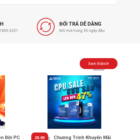
NH
ĐỔI TRẢ DỄ DÀNG
í 1800.6321
Đổi mới trong 30 ngày đầu
Xem thêm
ên Đời PC
Chương Trình Khuyến Mãi
20.05