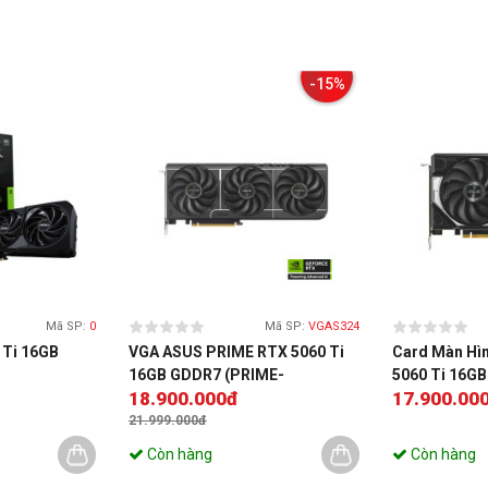
-15%
Mã SP:
0
Mã SP:
VGAS324
 Ti 16GB
VGA ASUS PRIME RTX 5060 Ti
Card Màn Hì
16GB GDDR7 (PRIME-
5060 Ti 16G
18.900.000đ
17.900.00
RTX5060TI-16G)
RTX5060TI-
21.999.000đ
Còn hàng
Còn hàng