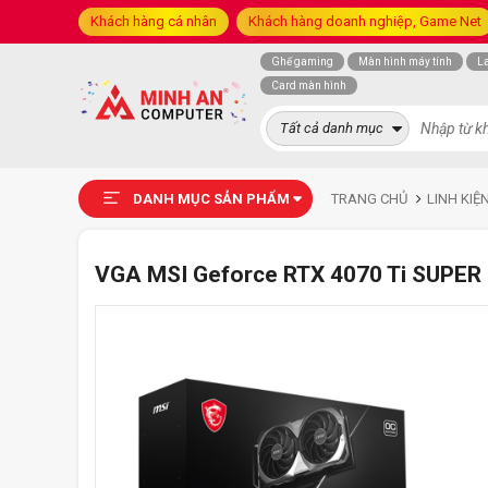
Khách hàng cá nhân
Khách hàng doanh nghiệp, Game Net
Ghế gaming
Màn hình máy tính
L
Card màn hình
Tất cả danh mục
DANH MỤC SẢN PHẨM
TRANG CHỦ
LINH KIỆ
VGA MSI Geforce RTX 4070 Ti SUPE