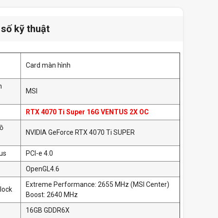
số kỹ thuật
Card màn hình
n
MSI
RTX 4070 Ti Super 16G VENTUS 2X OC
đồ
NVIDIA GeForce RTX 4070 Ti SUPER
us
PCI-e 4.0
OpenGL4.6
Extreme Performance: 2655 MHz (MSI Center)
lock
Boost: 2640 MHz
16GB GDDR6X