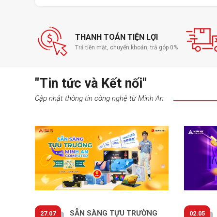
THANH TOÁN TIỆN LỢI
Trả tiền mặt, chuyển khoản, trả góp 0%
VENTUS 2X Cooling:
Hệ thống tản nhiệt VENTU
định, đảm bảo hiệu suất cao trong thời gian dà
"Tin tức và Kết nối"
Thiết Kế Hiện Đại:
Thiết kế tản nhiệt với đèn
thành một phần không thể thiếu trong bộ máy 
Cập nhật thông tin công nghệ từ Minh An
Tương Thích Cao
SẴN SÀNG TỰU TRƯỜNG
27.07
02.05