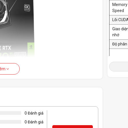
Memory
Speed
Lõi CUD
Giao diệ
nhớ
Độ phân 
Kết nối
hêm
Kích thư
PSU đề n
Power
Connect
0 Đánh giá
0 Đánh giá