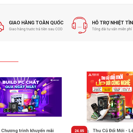
GIAO HÀNG TOÀN QUỐC
HỖ TRỢ NHIỆT TÌ
Giao hàng trước trả tiền sau COD
Tổng đài tư vấn miễn ph
S 2X với các quạt lớn giúp duy trì nhiệt độ ổn
i sử dụng.
 LED RGB tạo điểm nhấn thẩm mỹ, làm cho VGA trở
đồ họa của bạn.
Chương trình khuyến mãi
Thu Cũ Đổi Mới - L
24.05