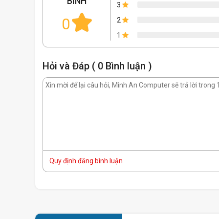
BÌNH
3
0
2
1
Đồ Họa Siêu Cấp:
Với chip đồ họa RTX 4070 T
Hỏi và Đáp ( 0 Bình luận )
khả năng rendering và xử lý đỉnh cao.
16GB VRAM:
Bộ nhớ lớn 16GB giúp xử lý dữ li
việc với các ứng dụng đồ họa chuyên sâu.
Thiết Kế Tản Nhiệt Hiệu Quả
Quy định đăng bình luận