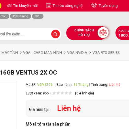
Tin khuyến mãi
Tin tức công nghệ
Tuyển dụng
aptop
PC Gaming
CPU
CHÍNH SÁCH
Hotlin
1800
HỖ TRỢ
N MÁY TÍNH
VGA - CARD MÀN HÌNH
VGA NVIDIA
VGA RTX SERIES
R 16GB VENTUS 2X OC
Mã SP:
VGMS176
| Bảo hành:
36 Tháng
| Tình trạng:
Liên hệ
Lượt xem: 955 |
(0 đánh giá)
Liên hệ
Giá hiện tại :
Mô tả tóm tắt sản phẩm