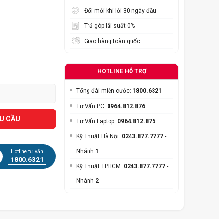
Đổi mới khi lỗi 30 ngày đầu
Trả góp lãi suất 0%
Giao hàng toàn quốc
HOTLINE HỖ TRỢ
Tổng đài miễn cước:
1800.6321
Tư Vấn PC:
0964.812.876
ÊU CẦU
Tư Vấn Laptop:
0964.812.876
Kỹ Thuật Hà Nội:
0243.877.7777
-
Nhánh
1
Hotline tư vấn
1800.6321
Kỹ Thuật TPHCM:
0243.877.7777
-
Nhánh
2