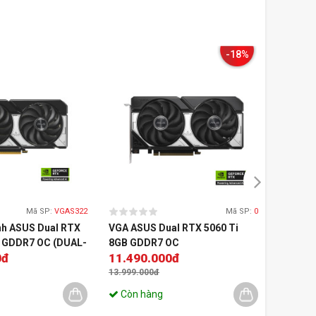
-18%
Mã SP:
VGAS322
Mã SP:
0
nh ASUS Dual RTX
VGA ASUS Dual RTX 5060 Ti
VGA As
B GDDR7 OC (DUAL-
8GB GDDR7 OC
GDDR7
0đ
11.490.000đ
40.49
O16G)
13.999.000đ
45.999.
Còn hàng
Còn 