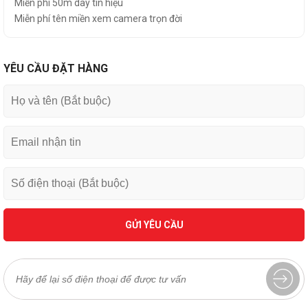
Miễn phí 50m dây tín hiệu
Miễn phí tên miền xem camera trọn đời
YÊU CẦU ĐẶT HÀNG
GỬI YÊU CẦU