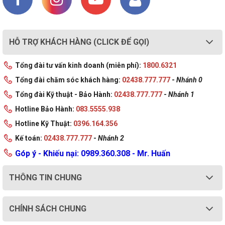
hàng
HỖ TRỢ KHÁCH HÀNG (CLICK ĐỂ GỌI)
Tổng đài tư vấn kinh doanh (miễn phí):
1800.6321
Tổng đài chăm sóc khách hàng:
02438.777.777
-
Nhánh 0
Tổng đài Kỹ thuật - Bảo Hành:
02438.777.777
-
Nhánh 1
Hotline Bảo Hành:
083.5555.938
Hotline Kỹ Thuật:
0396.164.356
Kế toán:
02438.777.777
-
Nhánh 2
Góp ý - Khiếu nại: 0989.360.308 - Mr. Huấn
Hoàn thành gắn Camera lên vị trí đã chọn
THÔNG TIN CHUNG
CHÍNH SÁCH CHUNG