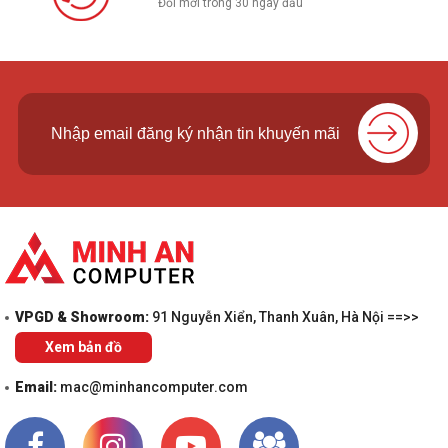
Đổi mới trong 30 ngày đầu
Đội ngũ kỹ thuật viên thực hiện khoan bắt vít trước khi lắp
Cam
VPGD & Showroom:
91 Nguyễn Xiển, Thanh Xuân, Hà Nội ==>>
Xem bản đồ
Email:
mac@minhancomputer.com
Thực hiện cài đặt - thiết lập cấu hình Camera cho khách