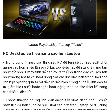
Laptop thay Desktop Gaming tốt hơn?
PC Desktop có hiệu năng cao hơn Laptop
- Trong cùng 1 mức giá, thì chiếc PC để bàn sẽ có hiệu suất chơi
game cao hơn nhiều lần so với Laptop. Điều này đến từ khả năng tản
nhiệt tốt hơn, 1 máy tính để bàn có lợi thế lớn trong việc khuếch tán
nhiệt lượng tỏa ra khi hoạt động của các linh kiện bên trong. Nếu các
linh kiện bị nóng quá sẽ rất dễ dấn đến hiện tượng quá tải, linh kiện sẽ
tự giảm hiệu suất hoặc ngắt hoạt động theo cơ chế thiết kế trong
các thiết bị điện tử.
- Thông thường những linh kiện được sản xuất dành cho 1 chiếc
máy tính để bàn cũng có hiệu suất cao hơn trên Laptop. Ví dụ: cùng
1 model CPU Intel Core i5 thế hệ 11 nhưng trên Laptop thì mức xung