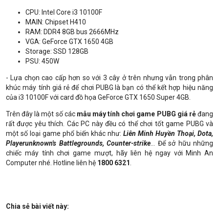
CPU: Intel Core i3 10100F
MAIN: Chipset H410
RAM: DDR4 8GB bus 2666MHz
VGA: GeForce GTX 1650 4GB
Storage: SSD 128GB
PSU: 450W
- Lựa chọn cao cấp hơn so với 3 cây ở trên nhưng vẫn trong phân
khúc máy tính giá rẻ để chơi PUBG
.
là bạn có thể kết hợp hiệu năng
của i3 10100F với card đồ họa GeForce GTX 1650 Super 4GB.
Trên đây là một số các
mẫu máy tính chơi game PUBG
giá rẻ
đang
rất được yêu thích. Các PC này đều có thể chơi tốt game PUBG và
một số loại game phổ biến khác như:
Liên Minh Huyền Thoại, Dota,
Playerunknown's Battlegrounds, Counter-strike
… Để sở hữu những
chiếc máy tính chơi game mượt, hãy liên hệ ngay với Minh An
Computer nhé. Hotline liên hệ
1800 6321
.
Chia sẻ bài viết này: