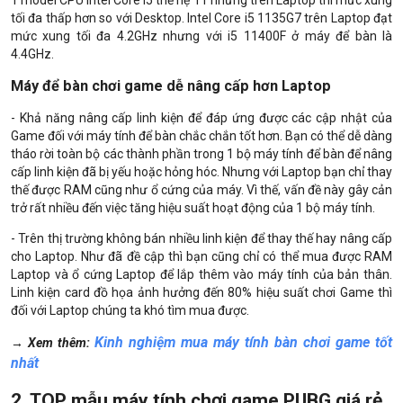
tối đa thấp hơn so với Desktop. Intel Core i5 1135G7 trên Laptop đạt
mức xung tối đa 4.2GHz nhưng với i5 11400F ở máy để bàn là
4.4GHz.
Máy để bàn chơi game dễ nâng cấp hơn Laptop
- Khả năng nâng cấp linh kiện để đáp ứng được các cập nhật của
Game đối với máy tính để bàn chắc chắn tốt hơn. Bạn có thể dễ dàng
tháo rời toàn bộ các thành phần trong 1 bộ máy tính để bàn để nâng
cấp linh kiện đã bị yếu hoặc hỏng hóc. Nhưng với Laptop bạn chỉ thay
thế được RAM cũng như ổ cứng của máy. Vì thế, vấn đề này gây cản
trở rất nhiều đến việc tăng hiệu suất hoạt động của 1 bộ máy tính.
- Trên thị trường không bán nhiều linh kiện để thay thế hay nâng cấp
cho Laptop. Như đã đề cập thì bạn cũng chỉ có thể mua được RAM
Laptop và ổ cứng Laptop để lắp thêm vào máy tính của bản thân.
Linh kiện card đồ họa ảnh hưởng đến 80% hiệu suất chơi Game thì
đối với Laptop chúng ta khó tìm mua được.
Kinh nghiệm mua máy tính bàn chơi game tốt
→ Xem thêm:
nhất
2. TOP mẫu máy tính chơi game PUBG giá rẻ