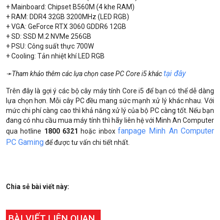
+ Mainboard: Chipset B560M (4 khe RAM)
+ RAM: DDR4 32GB 3200MHz (LED RGB)
+ VGA: GeForce RTX 3060 GDDR6 12GB
+ SD: SSD M.2 NVMe 256GB
+ PSU: Công suất thực 700W
+ Cooling: Tản nhiệt khí LED RGB
tại đây
➛Tham khảo thêm các lựa chọn case PC Core i5 khác
Trên đây là gợi ý các bộ cây máy tính Core i5 để bạn có thể dễ dàng
lựa chọn hơn. Mỗi cây PC đều mang sức mạnh xử lý khác nhau. Với
mức chi phí càng cao thì khả năng xử lý của bộ PC càng tốt. Nếu bạn
đang có nhu cầu mua máy tính thì hãy liên hệ với Minh An Computer
fanpage Minh An Computer
qua hotline
1800 6321
hoặc inbox
PC Gaming
để được tư vấn chi tiết nhất.
Chia sẻ bài viết này:
BÀI VIẾT LIÊN QUAN