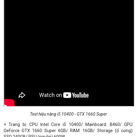
Test hiệu năng i5 10400 - GTX 1660 Super
+ Trang bị: CPU Intel Core i5 10400/ Mainboard: B460/ GPU:
GeForce GTX 1660 Super 6GB/ RAM: 16GB/ Storage (ổ cứng):
SSD 240GB/ PSU (nguồn) 600W.