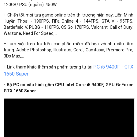
120GB/ PSU (nguồn): 450W.
+ Chiến tốt mọi tựa game online trên thị trường hiện nay: Liên Minh
Huyền Thoại - 190FPS, FiFa Online 4 - 144FPS, GTA V - 95FPS,
Battlefield V, PUBG - 110FPS, CS:Go 170FPS, Valorant, Call of Duty:
Warzone, Need For Speed,...
+ Làm việc trơn tru trên các phần mềm đồ họa với nhu cầu tầm
trung: Adobe Photoshop, Illustrator, Corel, Camtasia, Premiere Pro,
3Ds Max,...
PC i5 9400F - GTX
+ Link tham khảo thêm sản phẩm tương tự tại
1650 Super
- Bộ PC có cấu hình gồm CPU Intel Core i5 9400F, GPU GeForce
GTX 1660 Super