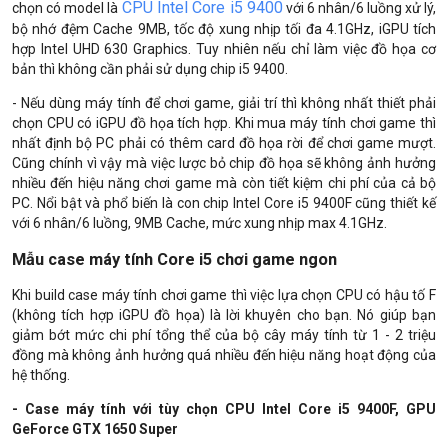
CPU Intel Core i5 9400
chọn có model là
với 6 nhân/6 luồng xử lý,
bộ nhớ đệm Cache 9MB, tốc độ xung nhịp tối đa 4.1GHz, iGPU tích
hợp Intel UHD 630 Graphics. Tuy nhiên nếu chỉ làm việc đồ họa cơ
bản thì không cần phải sử dụng chip i5 9400.
- Nếu dùng máy tính để chơi game, giải trí thì không nhất thiết phải
chọn CPU có iGPU đồ họa tích hợp. Khi mua máy tính chơi game thì
nhất định bộ PC phải có thêm card đồ họa rời để chơi game mượt.
Cũng chính vì vậy mà việc lược bỏ chip đồ họa sẽ không ảnh hưởng
nhiều đến hiệu năng chơi game mà còn tiết kiệm chi phí của cả bộ
PC. Nổi bật và phổ biến là con chip Intel Core i5 9400F cũng thiết kế
với 6 nhân/6 luồng, 9MB Cache, mức xung nhịp max 4.1GHz.
Mẫu case máy tính Core i5 chơi game ngon
Khi build case máy tính chơi game thì việc lựa chọn CPU có hậu tố F
(không tích hợp iGPU đồ họa) là lời khuyên cho bạn. Nó giúp bạn
giảm bớt mức chi phí tổng thể của bộ cây máy tính từ 1 - 2 triệu
đồng mà không ảnh hưởng quá nhiều đến hiệu năng hoạt động của
hệ thống.
- Case máy tính với tùy chọn CPU Intel Core i5 9400F, GPU
GeForce GTX 1650 Super