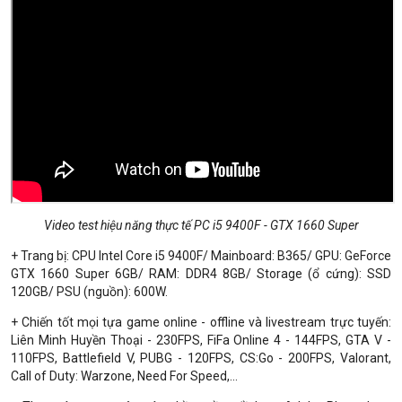
Video test hiệu năng thực tế PC i5 9400F - GTX 1660 Super
+ Trang bị: CPU Intel Core i5 9400F/ Mainboard: B365/ GPU: GeForce
GTX 1660 Super 6GB/ RAM: DDR4 8GB/ Storage (ổ cứng): SSD
120GB/ PSU (nguồn): 600W.
+ Chiến tốt mọi tựa game online - offline và livestream trực tuyến:
Liên Minh Huyền Thoại - 230FPS, FiFa Online 4 - 144FPS, GTA V -
110FPS, Battlefield V, PUBG - 120FPS, CS:Go - 200FPS, Valorant,
Call of Duty: Warzone, Need For Speed,...