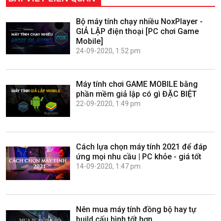
Bộ máy tính chạy nhiều NoxPlayer -
GIẢ LẬP điện thoại [PC chơi Game
Mobile]
24-09-2020, 1:52 pm
Máy tính chơi GAME MOBILE bằng
phần mềm giả lập có gì ĐẶC BIỆT
22-09-2020, 1:49 pm
Cách lựa chọn máy tính 2021 để đáp
ứng mọi nhu cầu | PC khỏe - giá tốt
14-09-2020, 1:47 pm
Nên mua máy tính đồng bộ hay tự
build cấu hình tốt hơn