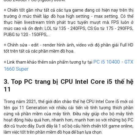
+ Chiến tốt gần như tất cả các tựa game đang có hiện nay trên thị
trường ở mức thiết lập đồ họa high setting - max setting. Có thể
thực hiện livestream trình phát trực tuyến mượt mà. FPS luôn ở
mức cao và ổn định: LOL từ 135 - 240FPS, CS:Go từ 175 - 290FPS,
PUBG từ 120 - 150FPS,...
+ Chỉnh sửa - edit - render hình ảnh, video với độ phân giải Full HD
tốt trên tất cả các phần mềm đồ họa.
PC i5 10400 - GTX
+ Link tham khảo thêm sản phẩm tương tự tại
1660 Super
3. Top PC trang bị CPU Intel Core i5 thế hệ
11
Trong năm 2021, thế giới đón chào thế hệ CPU Intel Core i5 mới có
tên gọi 11 Generation với nhiều cải tiến về tính tương thích phần
cứng và phần mềm của máy tính. Điều này giúp cho bộ máy tính
hoạt động hiệu quả hơn, nhanh hơn, mạnh hơn so với những bộ PC
đời cũ trước đây. Dưới đây là 1 số bộ cấu hình chiến tốt game online,
làm việc tốt trên phần mềm đồ họa để bạn lựa chọn.