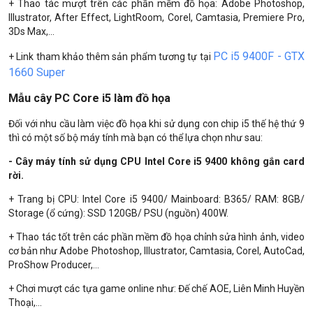
+ Thao tác mượt trên các phần mềm đồ họa: Adobe Photoshop,
Illustrator, After Effect, LightRoom, Corel, Camtasia, Premiere Pro,
3Ds Max,...
PC i5 9400F - GTX
+ Link tham khảo thêm sản phẩm tương tự tại
1660 Super
Mẫu cây PC Core i5 làm đồ họa
Đối với nhu cầu làm việc đồ họa khi sử dụng con chip i5 thế hệ thứ 9
thì có một số bộ máy tính mà bạn có thể lựa chọn như sau:
- Cây máy tính sử dụng CPU Intel Core i5 9400 không gắn card
rời.
+ Trang bị CPU: Intel Core i5 9400/ Mainboard: B365/ RAM: 8GB/
Storage (ổ cứng): SSD 120GB/ PSU (nguồn) 400W.
+ Thao tác tốt trên các phần mềm đồ họa chỉnh sửa hình ảnh, video
cơ bản như Adobe Photoshop, Illustrator, Camtasia, Corel, AutoCad,
ProShow Producer,...
+ Chơi mượt các tựa game online như: Đế chế AOE, Liên Minh Huyền
Thoại,...