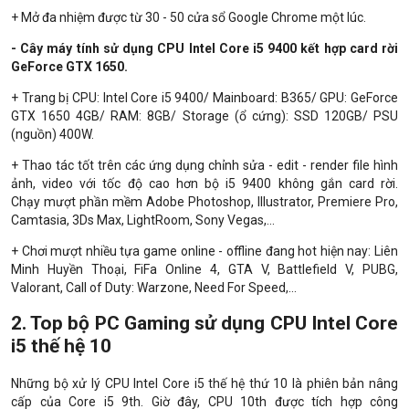
+ Mở đa nhiệm được từ 30 - 50 cửa sổ Google Chrome một lúc.
- Cây máy tính sử dụng CPU Intel Core i5 9400 kết hợp card rời
GeForce GTX 1650.
+ Trang bị CPU: Intel Core i5 9400/ Mainboard: B365/ GPU: GeForce
GTX 1650 4GB/ RAM: 8GB/ Storage (ổ cứng): SSD 120GB/ PSU
(nguồn) 400W.
+ Thao tác tốt trên các ứng dụng chỉnh sửa - edit - render file hình
ảnh, video với tốc độ cao hơn bộ i5 9400 không gắn card rời.
Chạy mượt phần mềm Adobe Photoshop, Illustrator, Premiere Pro,
Camtasia, 3Ds Max, LightRoom, Sony Vegas,...
+ Chơi mượt nhiều tựa game online - offline đang hot hiện nay: Liên
Minh Huyền Thoại, FiFa Online 4, GTA V, Battlefield V, PUBG,
Valorant, Call of Duty: Warzone, Need For Speed,...
2. Top bộ PC Gaming sử dụng CPU Intel Core
i5 thế hệ 10
Những bộ xử lý CPU Intel Core i5 thế hệ thứ 10 là phiên bản nâng
cấp của Core i5 9th. Giờ đây, CPU 10th được tích hợp công