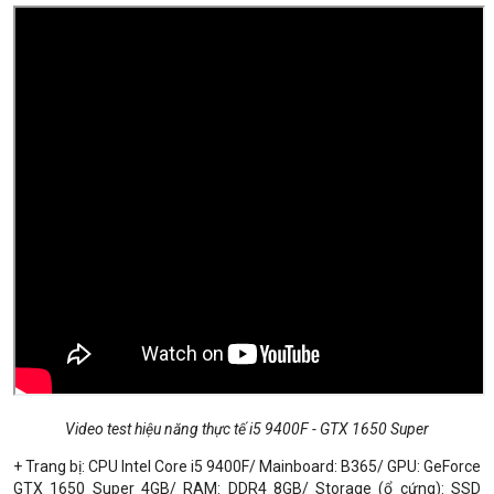
Video test hiệu năng thực tế i5 9400F - GTX 1650 Super
+ Trang bị: CPU Intel Core i5 9400F/ Mainboard: B365/ GPU: GeForce
GTX 1650 Super 4GB/ RAM: DDR4 8GB/ Storage (ổ cứng): SSD