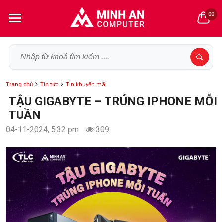
00
Trang chủ
Tin tức
Tin khuyến mãi
TẬU GIGABYTE – TRÚNG IPHONE MỖI
TUẦN
04-11-2024, 5:32 pm
309