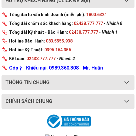
HỖ TRỢ KHÁCH HÀNG (CLICK ĐỂ GỌI)
Tổng đài tư vấn kinh doanh (miễn phí):
1800.6321
Tổng đài chăm sóc khách hàng:
02438.777.777
-
Nhánh 0
Tổng đài Kỹ thuật - Bảo Hành:
02438.777.777
-
Nhánh 1
Hotline Bảo Hành:
083.5555.938
Hotline Kỹ Thuật:
0396.164.356
Kế toán:
02438.777.777
-
Nhánh 2
Góp ý - Khiếu nại: 0989.360.308 - Mr. Huấn
THÔNG TIN CHUNG
CHÍNH SÁCH CHUNG