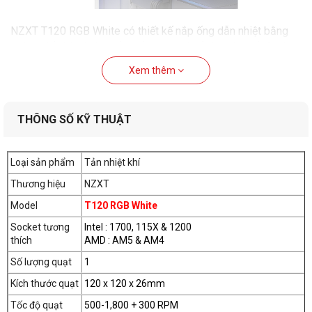
NZXT T120 RGB White có thiết kế nắp ống dẫn nhiệt bằng
nhôm giấu kín đường ống đồng, tạo 1 vẻ đẹp tinh tế và cứng
cáp. Kết hợp cùng hệ thống chiếu sáng LED RGB 4 zone độc
Xem thêm
quyền có thể tùy chỉnh qua phần mềm Cam, giúp bộ máy chơi
game của bạn thêm phần đẹp mắt.
THÔNG SỐ KỸ THUẬT
Công nghệ dẫn nhiệt trực tiếp
Loại sản phẩm
Tản nhiệt khí
Thương hiệu
NZXT
Model
T120 RGB White
Socket tương
Intel : 1700, 115X & 1200
thích
AMD : AM5 & AM4
Số lượng quạt
1
Kích thước quạt
120 x 120 x 26mm
Tốc độ quạt
500-1,800 + 300 RPM