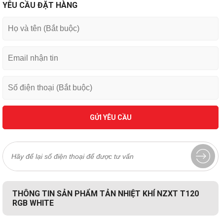
YÊU CẦU ĐẶT HÀNG
GỬI YÊU CẦU
THÔNG TIN SẢN PHẨM TẢN NHIỆT KHÍ NZXT T120
RGB WHITE