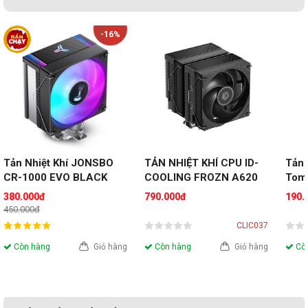
-16%
Tương thích tuyệt đối
Tản Nhiệt Khí JONSBO 
TẢN NHIỆT KHÍ CPU ID-
Tản 
CR-1000 EVO BLACK 
COOLING FROZN A620 
Toma
(Color RGB)
PRO SE (2 fan - 6 ống 
380.000đ
790.000đ
190.
đồng)
450.000đ
CLIC037
Tản nhiệt khí NZXT T120 RGB White hỗ trợ tương thích với
Còn hàng
Giỏ hàng
Còn hàng
Giỏ hàng
Còn
những bo mạch chủ Intel và AMD mới nhất.