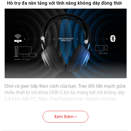
Hỗ trợ đa nền tảng với tính năng không dây đồng thời
Chơi và giao tiếp theo cách của bạn. Trao đổi liền mạch giữa
nhiều thiết bị với khóa USB-C bỏ túi, mang kết nối không dây
2,4 GHz đến PC, Mac, PlayStation hoặc Switch của bạn
Hệ thống âm thanh mới
Xem thêm