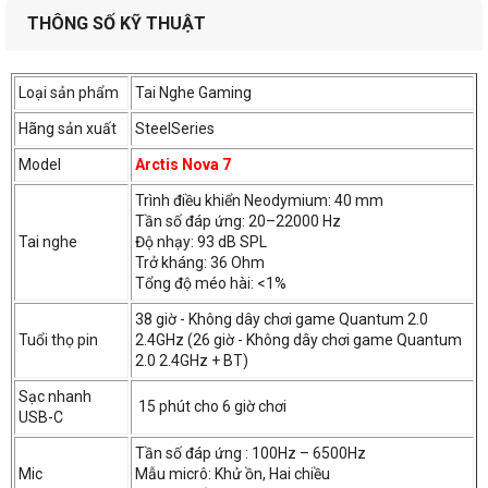
THÔNG SỐ KỸ THUẬT
Loại sản phẩm
Tai Nghe Gaming
Hãng sản xuất
SteelSeries
Model
Arctis Nova 7
Trình điều khiển Neodymium: 40 mm
Tần số đáp ứng: 20–22000 Hz
Tai nghe
Độ nhạy: 93 dB SPL
Trở kháng: 36 Ohm
Tổng độ méo hài: <1%
38 giờ - Không dây chơi game Quantum 2.0
Tuổi thọ pin
2.4GHz (26 giờ - Không dây chơi game Quantum
2.0 2.4GHz + BT)
Sạc nhanh
15 phút cho 6 giờ chơi
USB-C
Thách thức nhận thức của bạn về tai nghe chơi game với Hệ
thống âm thanh Nova tốt nhất trong lớp, với Trình điều khiển
Tần số đáp ứng : 100Hz – 6500Hz
độ trung thực cao được thiết kế tùy chỉnh, mạnh mẽ. Các nốt
Mic
Mẫu micrô: Khử ồn, Hai chiều