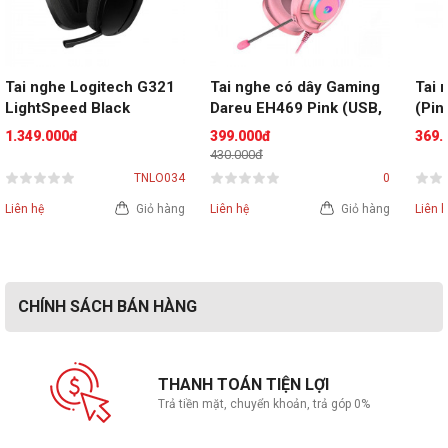
sau 15 phút.
Mic chống ồn AI
Tai nghe Logitech G321 
Tai nghe có dây Gaming 
Tai 
LightSpeed Black
Dareu EH469 Pink (USB, 
(Pink
7.1, LED RGB)
1.349.000đ
399.000đ
369.
430.000đ
TNLO034
0
Liên hệ
Giỏ hàng
Liên hệ
Giỏ hàng
Liên 
CHÍNH SÁCH BÁN HÀNG
Hãy tưởng tượng giao tiếp bằng âm thanh không có tiếng
THANH TOÁN TIỆN LỢI
nhai và tiếng gõ bàn phím -- không chỉ của riêng bạn mà còn
Trả tiền mặt, chuyển khoản, trả góp 0%
của đồng đội của bạn nữa. Mic khử tiếng ồn ClearCast Gen
2 có thể thu vào hoàn toàn sử dụng các thuật toán AI tiên