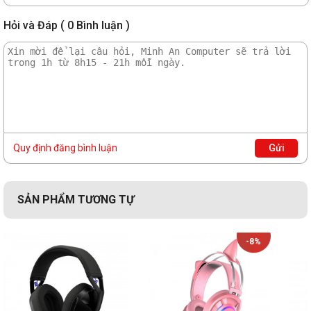
4 điểm điều chỉnh. Dải co giãn phân bổ trọng lượng đồng
đều.
Hỏi và Đáp ( 0 Bình luận )
Kết nối đa dạng
USB-C: Sử dụng kết nối USB-
C mới nhất để sạc tai nghe
để có được sự linh hoạt tối
đa, không còn phải mang
Quy định đăng bình luận
Gửi
theo nhiều dây cáp.
Tuổi thọ pin 38 giờ: Với 38 giờ
phát lại, tức là hơn một ngày
rưỡi sử dụng liên tục, giúp
SẢN PHẨM TƯƠNG TỰ
bạn kết nối với thế giới trò
chơi yêu thích của mình bao
-8%
lâu tùy thích.
Sạc điện nhanh: Nhanh chóng
quay trở lại cuộc chơi với
chức năng Sạc nhanh USB-C,
mang đến 6 giờ sử dụng chỉ