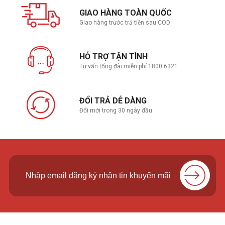
tiến từ Phần mềm Sonar để làm sạch giao tiếp của bạn.
GIAO HÀNG TOÀN QUỐC
Giao hàng trước trả tiền sau COD
Đèn RGB PrismSync
HỖ TRỢ TẬN TÌNH
Tư vấn tổng đài miễn phí 1800.6321
ĐỔI TRẢ DỄ DÀNG
Đổi mới trong 30 ngày đầu
Tỏa sáng với ánh sáng RGB rực rỡ, năng động với 16,8 triệu
tùy chọn màu hoàn toàn có thể tùy chỉnh. Tạo các màn trình
diễn màu rực rỡ trong RGB hai vùng đồng bộ hóa với các
thiết bị khác của bạn. Thưởng thức chữ ký màu của bạn trên
PC hoặc bảng điều khiển.