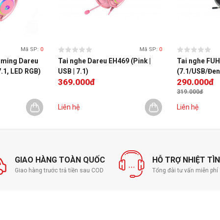
Mã SP:
0
Mã SP:
0
aming Dareu
Tai nghe Dareu EH469 (Pink |
Tai nghe FU
7.1, LED RGB)
USB | 7.1)
(7.1/USB/Đen
369.000đ
290.000đ
319.000đ
Liên hệ
Liên hệ
GIAO HÀNG TOÀN QUỐC
HỖ TRỢ NHIỆT TÌ
Giao hàng trước trả tiền sau COD
Tổng đài tư vấn miễn ph