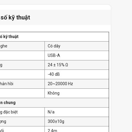
số kỹ thuật
ố kỹ thuật
 nghe
Có dây
USB-A
ng
24 ± 15% Ω
-40 dB
hản hồi
20~20000 Hz
Không
in chung
g đặc biệt
N/a
ượng
300±10g
nối
2.4m