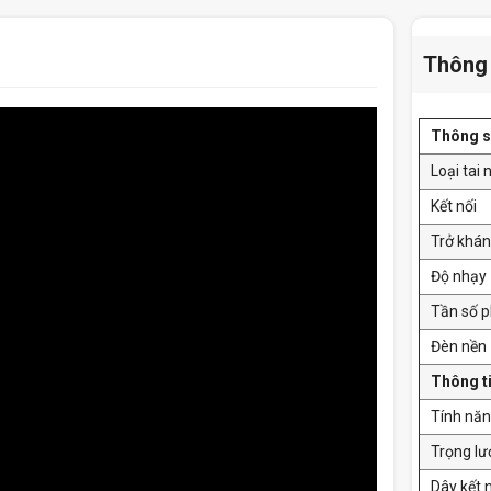
Thông 
Thông s
Loại tai
Kết nối
Trở khá
Độ nhạy
Tần số p
Đèn nền
Thông t
Tính năn
Trọng l
Dây kết 