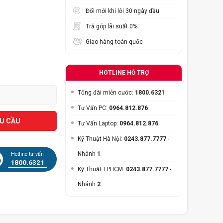
Đổi mới khi lỗi 30 ngày đầu
Trả góp lãi suất 0%
Giao hàng toàn quốc
HOTLINE HỖ TRỢ
Tổng đài miễn cước:
1800.6321
Tư Vấn PC:
0964.812.876
ÊU CẦU
Tư Vấn Laptop:
0964.812.876
Kỹ Thuật Hà Nội:
0243.877.7777
-
Nhánh
1
Hotline tư vấn
1800.6321
Kỹ Thuật TPHCM:
0243.877.7777
-
Nhánh
2