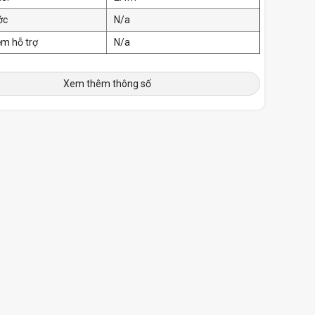
ớc
N/a
m hỗ trợ
N/a
Xem thêm thông số