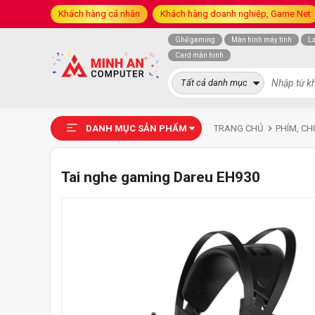
Khách hàng cá nhân
Khách hàng doanh nghiệp, Game Net
Ghế gaming
Màn hình máy tính
L
Card màn hình
Tất cả danh mục
DANH MỤC SẢN PHẨM
TRANG CHỦ
PHÍM, CH
Tai nghe gaming Dareu EH930