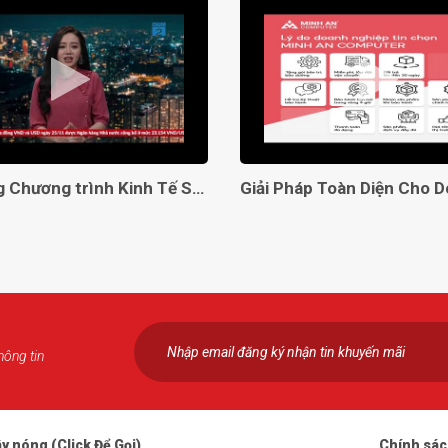
Lên sóng Chương trình Kinh Tế Số VTC2
hông tin
y nóng (Click Để Gọi)
Chính sá