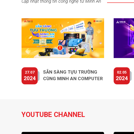
Cập nhật thông tin công nghệ từ Minh An
SẴN SÀNG TỰU TRƯỜNG
27.07
02.05
2024
2024
CÙNG MINH AN COMPUTER
YOUTUBE CHANNEL