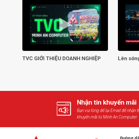
TVC GIỚI THIỆU DOANH NGHIỆP
Nhận tin khuyến mãi
Bạn vui lòng để lại Email để nhận t
khuyến mãi từ Minh An Computer
Đường dâ