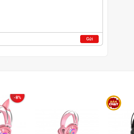
Gửi
-8%