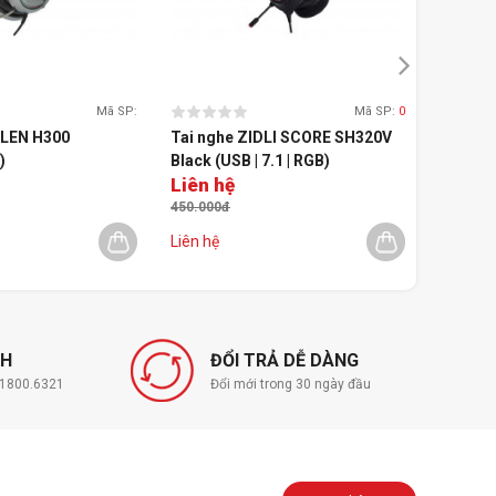
Mã SP:
Mã SP:
0
HLEN H300
Tai nghe ZIDLI SCORE SH320V
Tai ngh
)
Black (USB | 7.1 | RGB)
Liên hệ
699.0
450.000đ
820.000
Liên hệ
Liên hệ
NH
ĐỔI TRẢ DỄ DÀNG
í 1800.6321
Đổi mới trong 30 ngày đầu