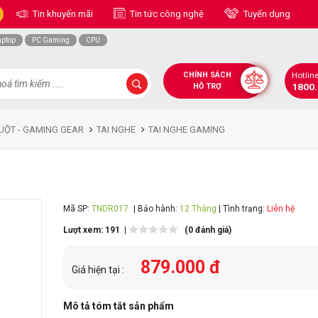
Tin khuyến mãi
Tin tức công nghệ
Tuyển dụng
aptop
PC Gaming
CPU
CHÍNH SÁCH
Hotlin
1800
HỖ TRỢ
UỘT - GAMING GEAR
TAI NGHE
TAI NGHE GAMING
Mã SP:
TNDR017
| Bảo hành:
12 Tháng
| Tình trạng:
Liên hệ
Lượt xem: 191 |
(0 đánh giá)
879.000 đ
Giá hiện tại :
Mô tả tóm tắt sản phẩm