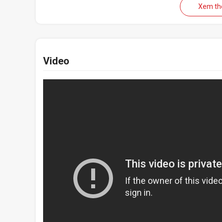
Microphone đ
Xem t
Microphone của EH722X có thể điều chỉnh góc có th
Video