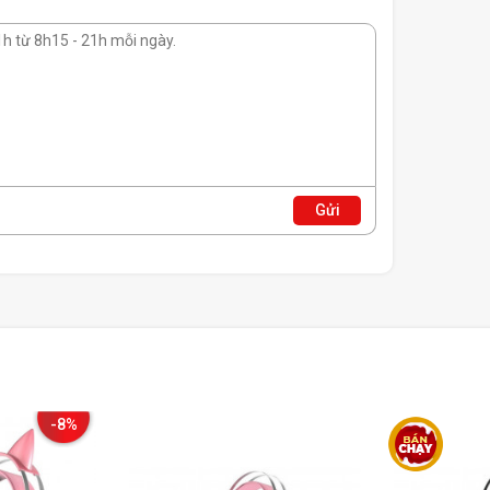
Gửi
-8%