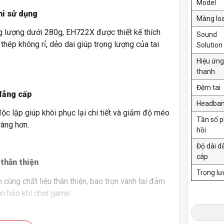
Model
hi sử dụng
Màng lo
ng lượng dưới 280g, EH722X được thiết kế thích
Sound
hép không rỉ, dẻo dai giúp trọng lượng của tai
Solution
Hiệu ứn
thanh
Đệm tai
đẳng cấp
Headba
ộc lập giúp khôi phục lại chi tiết và giảm độ méo
Tần số 
ràng hơn.
hồi
Độ dài d
cáp
 thân thiện
Trọng l
ng chất liệu thân thiện, bao trọn vành tai đảm
àn hảo khi chơi game.