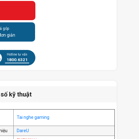
ả góp
đơn giản
Hotline tư vấn
1800.6321
số kỹ thuật
Tai nghe gaming
hiệu
DareU