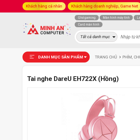
Khách hàng cá nhân
Khách hàng doanh nghiệp, Game Net
Ghế gaming
Màn hình máy tính
L
Card màn hình
Tất cả danh mục
DANH MỤC SẢN PHẨM
TRANG CHỦ
PHÍM, CH
Tai nghe DareU EH722X (Hồng)