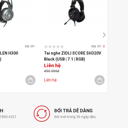
Mã SP:
Mã SP:
0
HLEN H300
Tai nghe ZIDLI SCORE SH320V
Tai ngh
)
Black (USB | 7.1 | RGB)
Liên hệ
699.0
450.000đ
820.000
Liên hệ
Liên hệ
NH
ĐỔI TRẢ DỄ DÀNG
í 1800.6321
Đổi mới trong 30 ngày đầu