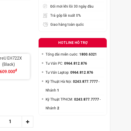
Đổi mới khi lỗi 30 ngày đầu
Trả góp lãi suất 0%
Giao hàng toàn quốc
HOTLINE HỖ TRỢ
Tổng đài miễn cước:
1800.6321
reU EH722X
Tư Vấn PC:
0964.812.876
(Black)
đ
609.000
Tư Vấn Laptop:
0964.812.876
Kỹ Thuật Hà Nội:
0243.877.7777
-
Nhánh
1
Kỹ Thuật TPHCM:
0243.877.7777
-
Nhánh
2