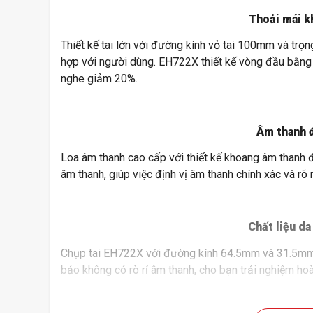
Thoải mái k
Thiết kế tai lớn với đường kính vỏ tai 100mm và trọ
hợp với người dùng. EH722X thiết kế vòng đầu bằng t
nghe giảm 20%.
Âm thanh 
Loa âm thanh cao cấp với thiết kế khoang âm thanh đ
âm thanh, giúp việc định vị âm thanh chính xác và rõ 
Chất liệu da
Chụp tai EH722X với đường kính 64.5mm và 31.5mm cù
bảo không có rò rỉ âm thanh, cho bạn trải nghiệm ho