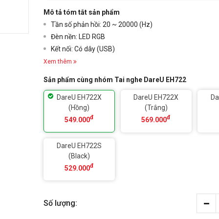
Mô tả tóm tắt sản phẩm
Tần số phản hồi: 20 ~ 20000 (Hz)
Đèn nền: LED RGB
Kết nối: Có dây (USB)
Xem thêm
Sản phẩm cùng nhóm Tai nghe DareU EH722
DareU EH722X
DareU EH722X
Da
(Hồng)
(Trắng)
đ
đ
549.000
569.000
DareU EH722S
(Black)
đ
529.000
Số lượng: