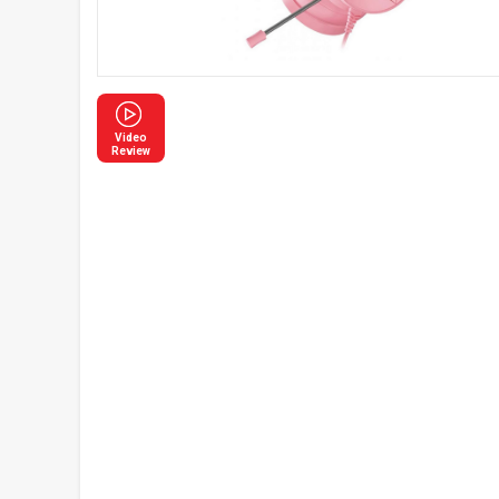
Video
Review