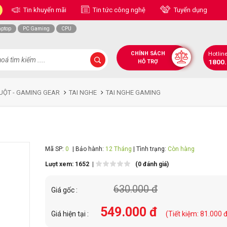
Tin khuyến mãi
Tin tức công nghệ
Tuyển dụng
aptop
PC Gaming
CPU
CHÍNH SÁCH
Hotlin
1800
HỖ TRỢ
UỘT - GAMING GEAR
TAI NGHE
TAI NGHE GAMING
Mã SP:
0
| Bảo hành:
12 Tháng
| Tình trạng:
Còn hàng
Lượt xem: 1652 |
(0 đánh giá)
630.000 đ
Giá gốc :
549.000 đ
Giá hiện tại :
(Tiết kiệm: 81.000 đ