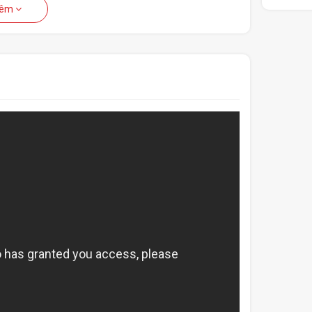
ộ nhạy cao
hêm
ể tương tác đồng đội của mình khi chơi game.