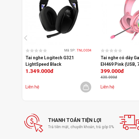
Mã SP:
TNLO034
Tai nghe Logitech G321
Tai nghe có dây G
LightSpeed Black
EH469 Pink (USB, 
1.349.000đ
399.000đ
430.000đ
Liên hệ
Liên hệ
THANH TOÁN TIỆN LỢI
Trả tiền mặt, chuyển khoản, trả góp 0%