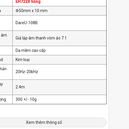
EH722X hồng
a
Φ50mm x 10 mm
DareU-108B
g âm
Giả lập âm thanh vòm ảo 7.1
Da mềm cao cấp
nd
Kim loại
phản
20Hz-20kHz
ây
2.4m
ượng
300 +/- 10g
Xem thêm thông số