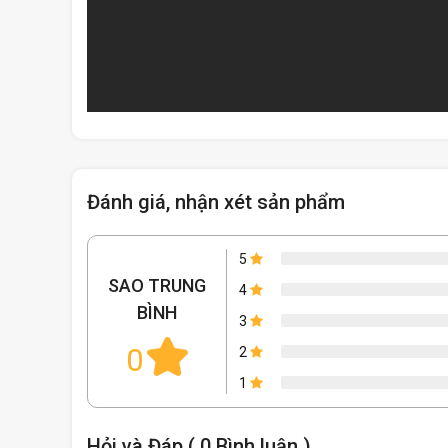
Đánh giá, nhận xét sản phẩm
5
SAO TRUNG
4
BÌNH
3
0
2
1
Hỏi và Đáp ( 0 Bình luận )