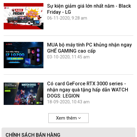
Sự kiện giảm giá lớn nhất năm - Black
Friday - LG
06-11-2020, 9:28 am
MUA bộ máy tính PC khủng nhận ngay
GHẾ GAMING cao cấp
03-10-2020, 11:45 am
Có card GeForce RTX 3000 series -
nhận ngay quà tặng hấp dẫn WATCH
DOGS: LEGION
18-09-2020, 10:43 am
Xem thêm
CHÍNH SÁCH BÁN HÀNG