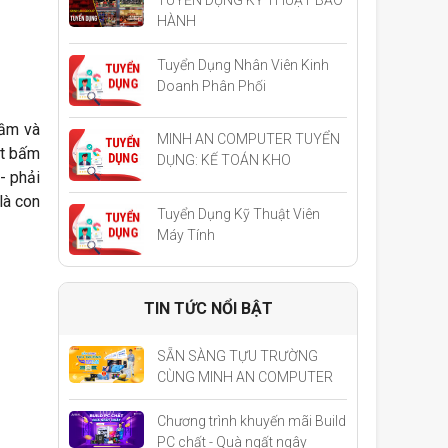
HÀNH
Tuyển Dụng Nhân Viên Kinh
Doanh Phân Phối
cầm và
MINH AN COMPUTER TUYỂN
út bấm
DỤNG: KẾ TOÁN KHO
- phải
là con
Tuyển Dụng Kỹ Thuật Viên
Máy Tính
TIN TỨC NỔI BẬT
SẴN SÀNG TỰU TRƯỜNG
CÙNG MINH AN COMPUTER
Chương trình khuyến mãi Build
PC chất - Quà ngất ngây