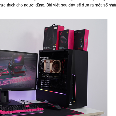
ực thích cho người dùng. Bài viết sau đây sẽ đưa ra một số nhậ
Chương trình khuyến mãi Tháng
a game Black Myth:
Rực Lửa - Sale Thả Cửa
ắm card đồ họa NVIDIA