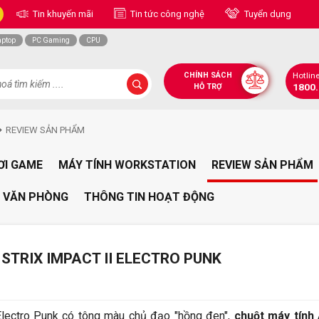
Tin khuyến mãi
Tin tức công nghệ
Tuyển dụng
aptop
PC Gaming
CPU
CHÍNH SÁCH
Hotlin
1800
HỖ TRỢ
REVIEW SẢN PHẨM
ƠI GAME
MÁY TÍNH WORKSTATION
REVIEW SẢN PHẨM
 VĂN PHÒNG
THÔNG TIN HOẠT ĐỘNG
STRIX IMPACT II ELECTRO PUNK
Electro Punk có tông màu chủ đạo "hồng đen",
chuột máy tính