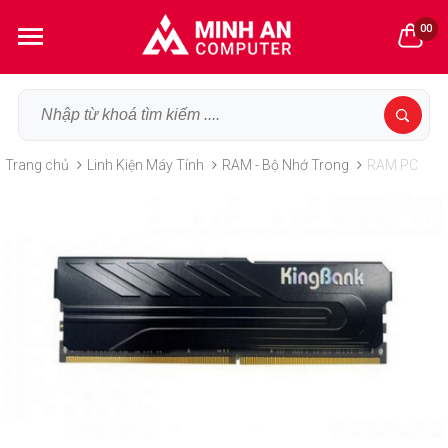
00
Trang chủ
Linh Kiện Máy Tính
RAM - Bộ Nhớ Trong
RAM PC