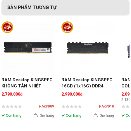
SẢN PHẨM TƯƠNG TỰ
RAM Desktop KINGSPEC 
RAM Desktop KINGSPEC 
RAM
KHÔNG TẢN NHIỆT 
16GB (1x16G) DDR4 
COLO
16GB (1x16GB) 
3200MHz Gaming Storm 
16G
2.790.000đ
2.990.000đ
2.09
3200MHz DDR4
3200
2.130
RAKP009
RAKP010
Còn hàng
Giỏ hàng
Còn hàng
Giỏ hàng
Còn