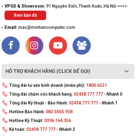
VPGD & Showroom:
91 Nguyễn Xiển, Thanh Xuân, Hà Nội ==>>
Xem bản đồ
Email:
mac@minhancomputer.com
HỖ TRỢ KHÁCH HÀNG (CLICK ĐỂ GỌI)
Tổng đài tư vấn kinh doanh (miễn phí):
1800.6321
Tổng đài chăm sóc khách hàng:
02438.777.777
-
Nhánh 0
Tổng đài Kỹ thuật - Bảo Hành:
02438.777.777
-
Nhánh 1
Hotline Bảo Hành:
083.5555.938
Hotline Kỹ Thuật:
0396.164.356
Kế toán:
02438.777.777
-
Nhánh 2