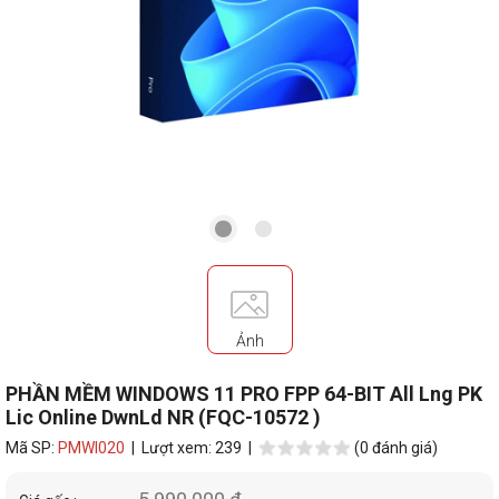
Ảnh
PHẦN MỀM WINDOWS 11 PRO FPP 64-BIT All Lng PK
Lic Online DwnLd NR (FQC-10572 )
Mã SP:
PMWI020
| Lượt xem: 239 |
(0 đánh giá)