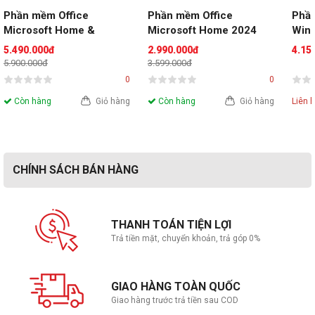
Phần mềm Office 
Phần mềm Office 
Phần
Microsoft Home & 
Microsoft Home 2024 
Wind
Business 2024 ESD EP2-
EP2-06811 (1 thiết bị/ 
Eng 
5.490.000đ
2.990.000đ
4.15
06604 (1 thiết bị/ Vĩnh 
Vĩnh viễn) key điện tử
DVD
5.900.000đ
3.599.000đ
viễn)- key điện tử
0
0
Còn hàng
Giỏ hàng
Còn hàng
Giỏ hàng
Liên 
CHÍNH SÁCH BÁN HÀNG
THANH TOÁN TIỆN LỢI
Trả tiền mặt, chuyển khoản, trả góp 0%
GIAO HÀNG TOÀN QUỐC
Giao hàng trước trả tiền sau COD