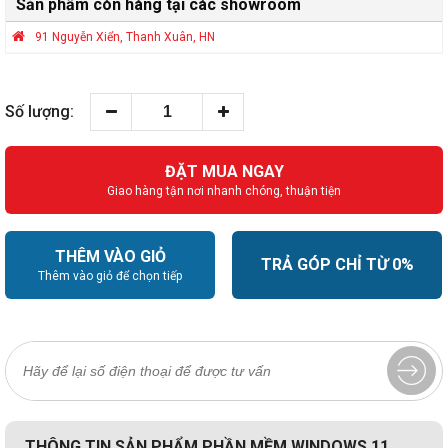
Sản phẩm còn hàng tại các showroom
91 Nguyễn Xiển, Thanh Xuân, HN
Số lượng:
ĐẶT MUA NGAY
Giao hàng tận nơi nhanh chóng, thuận tiện
THÊM VÀO GIỎ
TRẢ GÓP CHỈ TỪ 0%
Thêm vào giỏ để chọn tiếp
THÔNG TIN SẢN PHẨM PHẦN MỀM WINDOWS 11