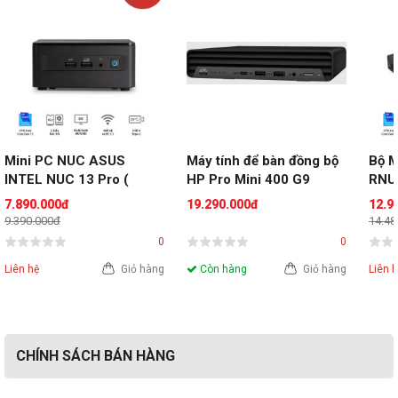
Nếu bạn đang cần một dòng PC có thể đáp ứng được tiêu 
chí sở hữu bộ xử lý mạnh mẽ, đáp ứng nhu cầu làm việc 
và giải trí, thêm vào đó là thiết kế tối giản với trọng lượng 
nhẹ dễ dàng di chuyển cùng với lượng tiêu thụ điện ở mức 
tối thiểu thì PC Mini Asus PN40 đang là sự lựa chọn hoàn 
hảo dành cho bạn. Chính vì vậy PC Mini sẽ là lựa chọn 
phù hợp với doanh nghiệp, hay cá nhân đang muốn đơn 
giản hóa góc làm việc của mình. 
Mini PC NUC ASUS 
Máy tính để bàn đồng bộ 
Bộ M
INTEL NUC 13 Pro ( 
HP Pro Mini 400 G9 
RNU
Đặc biệt khi lựa chọn mua 
PC Mini
 tại những cơ sở uy 
Core i3-1315U | DDR4 
AZ8Q8PT( i5 14500T | 
1362
7.890.000đ
19.290.000đ
12.9
tính, bạn sẽ nhận thêm được nhiều 
chương trình ưu đãi
3200 | Iris Xe | NVMe 
8GB SODIM DDR5 
Gen2
9.390.000đ
14.48
cũng như chế độ bảo hành tốt nhất. Hiện tại Minh An 
PCIe4.0 | Wi-
4800MHZ | SSD 256GB | 
3.2 
0
0
Computer đang phân phối dòng sản phẩm PC Mini Asus 
Fi+Bluetooth) - 
KB_M | W11H | 1Yr 
USB 
PN40-BBC853MV và PC Mini Asus PN40-BBC144MC, 
Liên hệ
Giỏ hàng
Còn hàng
Giỏ hàng
Liên 
RNUC13ANHi3
Onsite)
HDMI
đặc biệt khi mua dòng sản phẩm này khách hàng sẽ nhận 
RJ4
được ngay bộ quà tặng trị giá 1,100,000 VND.
CHÍNH SÁCH BÁN HÀNG