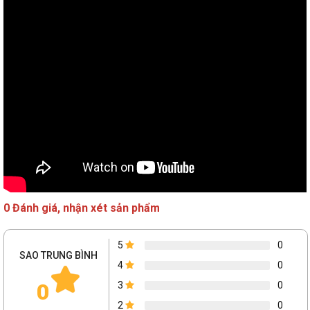
Nguồn
N/A
Thông tin chung
Kích thước
115 x 115 x 49mm
Trọng lượng
~0.7 kg
Hệ điều hành
Windows 10 home
Độ phân giải màn hình UHD đỉnh cao
Máy tính Mini PN40 ASUS sở hữu card đồ họa Intel® UHD 
600 tích hợp, đây là một trong những yếu tố không thể bỏ 
qua với những bộ phim hỗ trợ độ phân giải 4K UHD tuyệt 
0 Đánh giá, nhận xét sản phẩm
đẹp. Hỗ trợ hiển thị màn hình kép cho phép hiển thị trên 
nhiều màn hình, tạo điều kiện cho trải nghiệm làm việc 
thoải mái và hiệu quả hơn.
5
0
SAO TRUNG BÌNH
4
0
Tiết kiệm chi phí bảo vệ môi trường
0
3
0
Với việc không sử dụng quạt tản nhiệt giống như chiếc PC 
2
0