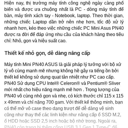
Hiện nay, thị trường máy tính công nghệ ngày càng phổ 
biến và được ưa chuộng nhất là PC - dòng máy tính để 
bàn, máy tính xách tay - Notebook, laptop. Theo thời gian, 
những chiếc Laptop dần trở nên nhẹ hơn, tốc độ xử lý 
nhanh hơn, kéo theo việc những chiếc PC Mini Asus PN40 
được ra đời để đáp ứng nhu cầu của khách hàng theo tiêu 
chí: Nhỏ, gọn và hiệu suất cao.
Thiết kế nhỏ gọn, dễ dàng nâng cấp
Máy tính Mini PN40 ASUS là giải pháp lý tưởng với bộ xử 
lý vô cùng mạnh mẽ nhưng không hề gây ra tiếng ồn bởi 
thiết kế không sử dụng quạt tản nhiệt như PC cao cấp. 
PN40 Sử dụng CPU Intel® Celeron® và Pentium® Sliver 
mới nhất cho hiệu năng mạnh mẽ hơn . Trọng lượng của 
PN40 vô cùng nhỏ gọn và nhẹ, có kích thước chỉ 115 x 115 
x 49mm và chỉ nặng 700 gam. Với thiết kế thông minh, bạn 
có thể mở vỏ case theo dạng trượt để dễ dàng vệ sinh 
cũng như thay thế các linh kiện như nâng cấp ổ SSD M.2, 
ổ HDD hoặc SSD 2,5 inch hoặc bộ nhớ trong. Ngoài ra, 
PN40 còn trang bị thêm cổng USB 3.1 Gen 1 Type-C để 