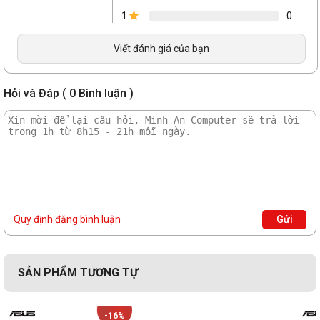
thông thường, PN40 đã được kiểm nghiệm và chứng minh 
1
0
rằng chỉ tạo ra 20.6 dB tiếng ồn và tiêu thụ 6,4W khi ở chế 
độ chờ, so với một bộ máy tính bàn tầm trung thì với chip 
Viết đánh giá của bạn
Core i5 và GPU Nvidia sẽ tiêu thụ 150 đến 250W điện 
trong điều kiện sử dụng thông thường.
Hỏi và Đáp ( 0 Bình luận )
Quy định đăng bình luận
Gửi
SẢN PHẨM TƯƠNG TỰ
Tại sao nên lựa chọn Mini PC Asus?
-16%