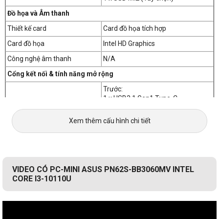
cao hơn bình thường. Với bộ nhớ DDR4 2400MHz mang 
Đồ họa và Âm thanh
lại tốc độ nhanh hơn 1,5 lần và tiết kiệm năng lượng hơn 
20% so với bộ nhớ DDR3 1600MHz, Máy tính Mini PN40 
Thiết kế card
Card đồ họa tích hợp
ASUS đang là một sự lựa chọn hoàn hảo trong hầu hết 
Card đồ họa
Intel HD Graphics
các công việc văn phòng.
Công nghệ âm thanh
N/A
Khả năng kết nối và hỗ trợ cực đa dạng
Cổng kết nối & tính năng mở rộng
PC Mini Asus PN40 sử dụng cổng USB 3.1 Gen 1 Type-C 
Trước:
và ba cổng USB 3.1 Gen 1 giúp cho tốc độ truyền tải dữ 
1 x USB3.1 Gen1 Type-C
1 x USB 3.1 Gen1 Type-A
liệu nhanhc chóng. Ngoài ra PN40 trang bị thêm cổng 
1 x USB 2.0 Type-A
HDMI và Mini DisplayPort để kết nối nhiều màn hình và 
Xem thêm cấu hình chi tiết
1 x Audio(Combo Mic/Headphone
cổng VGA hoặc COM để kết nối các thiết bị cũ, cung cấp 
Jack)
khả năng tương thích linh hoạt cho nhiều mục đích sử 
Cổng giao tiếp
Sau:
dụng khác nhau.
1 x VGA port
1 x USB 3.1 Gen1 Type-C
VIDEO CÓ PC-MINI ASUS PN62S-BB3060MV INTEL
1 x Configurable Port
CORE I3-10110U
2 x USB 3.1 Gen1 Type-A
1 x RJ45 LAN
1 x DC-in
Kết nối không dây
Bluetooth 4.0/ Wifi 5 802.11 ac