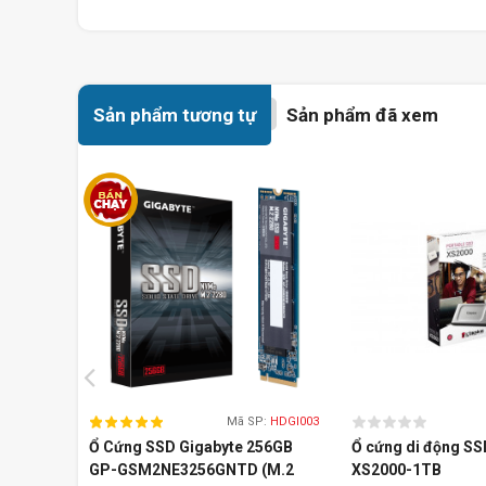
Sản phẩm tương tự
Sản phẩm đã xem
Mã SP:
HDGI003
Ổ Cứng SSD Gigabyte 256GB
Ổ cứng di động SS
GP-GSM2NE3256GNTD (M.2
XS2000-1TB