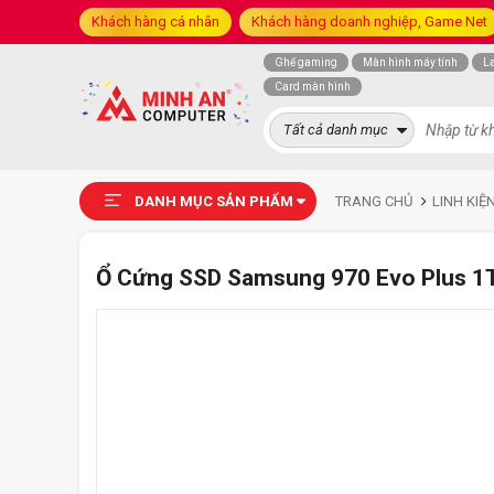
Khách hàng cá nhân
Khách hàng doanh nghiệp, Game Net
Ghế gaming
Màn hình máy tính
L
Card màn hình
Tất cả danh mục
DANH MỤC SẢN PHẨM
TRANG CHỦ
LINH KIỆ
Ổ Cứng SSD Samsung 970 Evo Plus 1