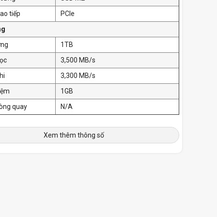
ao tiếp
PCIe
ng
ợng
1TB
đọc
3,500 MB/s
hi
3,300 MB/s
đệm
1GB
vòng quay
N/A
Xem thêm thông số