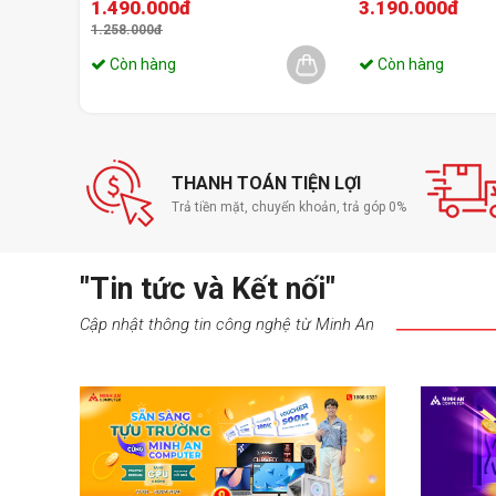
1.490.000đ
3.190.000đ
NVMe 3.0x4 | 1700MB/s |
1100MB/s)
1.258.000đ
Còn hàng
Còn hàng
THANH TOÁN TIỆN LỢI
Trả tiền mặt, chuyển khoản, trả góp 0%
"Tin tức và Kết nối"
Cập nhật thông tin công nghệ từ Minh An