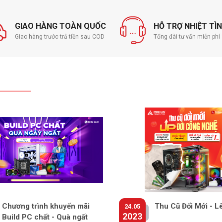
GIAO HÀNG TOÀN QUỐC
HỖ TRỢ NHIỆT TÌ
Giao hàng trước trả tiền sau COD
Tổng đài tư vấn miễn ph
Chương trình khuyến mãi
Thu Cũ Đổi Mới - L
24.05
2023
Build PC chất - Quà ngất