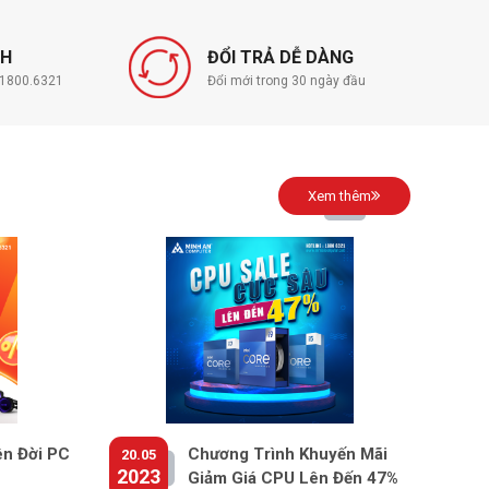
NH
ĐỔI TRẢ DỄ DÀNG
í 1800.6321
Đổi mới trong 30 ngày đầu
Xem thêm
ên Đời PC
Chương Trình Khuyến Mãi
20.05
2023
Giảm Giá CPU Lên Đến 47%