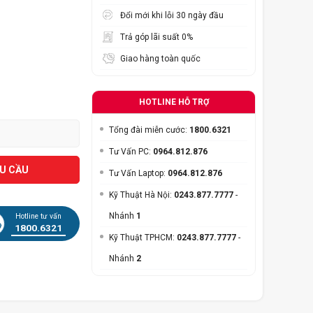
Đổi mới khi lỗi 30 ngày đầu
Trả góp lãi suất 0%
Giao hàng toàn quốc
HOTLINE HỖ TRỢ
Tổng đài miễn cước:
1800.6321
Tư Vấn PC:
0964.812.876
ÊU CẦU
Tư Vấn Laptop:
0964.812.876
Kỹ Thuật Hà Nội:
0243.877.7777
-
Nhánh
1
Hotline tư vấn
1800.6321
Kỹ Thuật TPHCM:
0243.877.7777
-
Nhánh
2