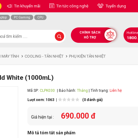
Tin khuyến mãi
Tin tức công nghệ
Tuyển dụng
aptop
PC Gaming
CPU
CHÍNH SÁCH
Hotlin
1800
HỖ TRỢ
N MÁY TÍNH
COOLING - TẢN NHIỆT
PHỤ KIỆN TẢN NHIỆT
uld White (1000mL)
Mã SP:
CLPK030
| Bảo hành:
Tháng
| Tình trạng:
Liên hệ
Lượt xem: 1063 |
(0 đánh giá)
690.000 đ
Giá hiện tại :
Mô tả tóm tắt sản phẩm