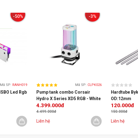
-50%
-3%
học (90% trong khoảng thời gian 10 ngày) và sẽ không
 vệ kim loại thường được tìm thấy trong hệ thống làm
o BS5117 (ASTM D1384) và đáp ứng các tiêu chuẩn ăn
Mã SP:
RANH019
Mã SP:
CLPK026
NSBO Led Rgb
Pump tank combo Corsair
Hardtube Byk
Hydro X Series XD5 RGB - White
OD:12mm
a hợp chất
4.399.000đ
120.000đ
4.499.000đ
150.000đ
Liên hệ
Liên hệ