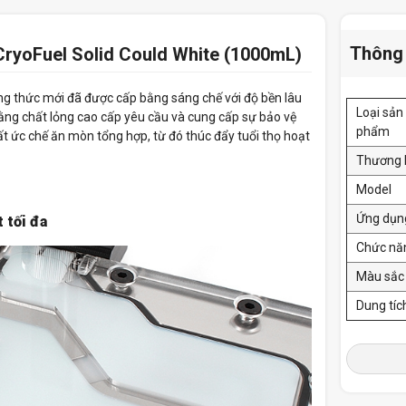
Thông 
CryoFuel Solid Could White (1000mL)
ng thức mới đã được cấp bằng sáng chế với độ bền lâu
Loại sản
ng chất lỏng cao cấp yêu cầu và cung cấp sự bảo vệ
phẩm
t ức chế ăn mòn tổng hợp, từ đó thúc đẩy tuổi thọ hoạt
Thương 
Model
Ứng dụn
 tối đa
Chức nă
Màu sắc
Dung tí