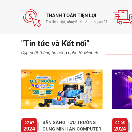
THANH TOÁN TIỆN LỢI
Trả tiền mặt, chuyển khoản, trả góp 0%
"Tin tức và Kết nối"
Cập nhật thông tin công nghệ từ Minh An
EK-CryoFuel gồm những đặc điểm sau:
SẴN SÀNG TỰU TRƯỜNG
27.07
02.05
2024
2024
CÙNG MINH AN COMPUTER
- độ dẫn điện thấp