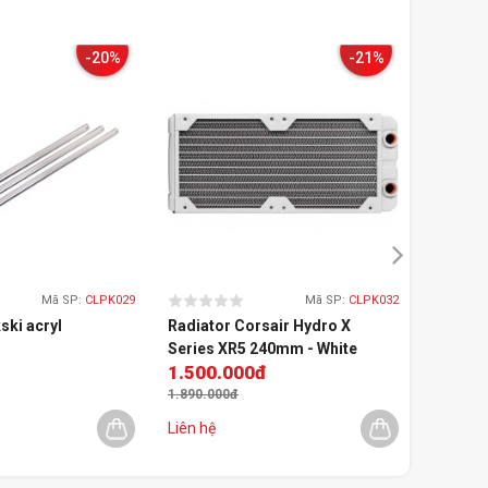
-20%
-21%
Mã SP:
CLPK029
Mã SP:
CLPK032
ski acryl
Radiator Corsair Hydro X
Bộ nâng
Series XR5 240mm - White
nước Co
1.500.000đ
2.799
1.890.000đ
Liên hệ
Còn 