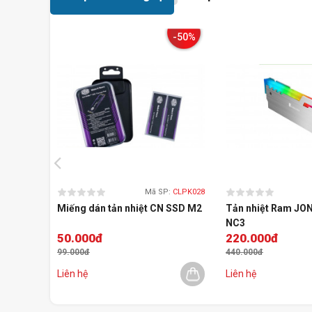
- đặc tính truyền nhiệt tốt
- chất màu không để lại cặn
-50%
- nhiệt độ riêng cao
- ổn định về mặt hóa học
- độ nhớt thấp
- không độc hại
Tất cả các hỗn hợp EK-CryoFuel đều có thể phân hủy sinh 
tồn tại trong môi trường hoặc tích lũy sinh học.
EK-CryoFuel chứa các chất ức chế ăn mòn tổng hợp để bảo
mát chất lỏng của máy tính. Nó đã được thử nghiệm the
mòn cho đồng, đồng thau và thép không gỉ.
Mã SP:
CLPK028
Miếng dán tản nhiệt CN SSD M2
Tản nhiệt Ram JO
NC3
Đặc điểm củ
50.000đ
220.000đ
99.000đ
440.000đ
Liên hệ
Liên hệ