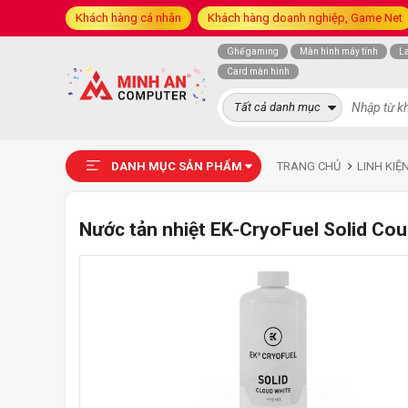
Khách hàng cá nhân
Khách hàng doanh nghiệp, Game Net
Ghế gaming
Màn hình máy tính
L
Card màn hình
Tất cả danh mục
DANH MỤC SẢN PHẨM
TRANG CHỦ
LINH KIỆ
Nước tản nhiệt EK-CryoFuel Solid Co