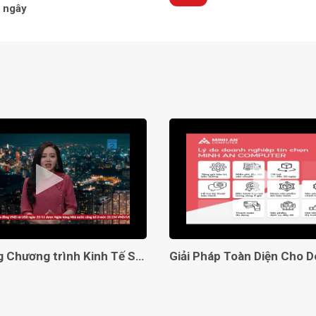
ngây
1384)
ng động và bão hòa
su (NBR, EPDM và Norpris)
y)
Lên sóng Chương trình Kinh Tế Số VTC2