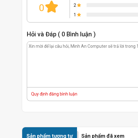
0
2
1
Hỏi và Đáp ( 0 Bình luận )
Quy định đăng bình luận
EK-CryoFuel
là 1 hợp chất trộn sẵn hoàn chỉnh có những 
Sản phẩm tương tự
Sản phẩm đã xem
- chất ức chế ăn mòn và đóng cặn