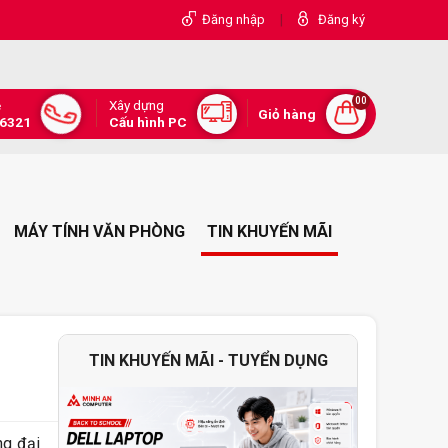
|
Đăng nhập
Đăng ký
00
Xây dựng
e
Giỏ hàng
.6321
Cấu hình PC
MÁY TÍNH VĂN PHÒNG
TIN KHUYẾN MÃI
TIN KHUYẾN MÃI - TUYỂN DỤNG
ng đại