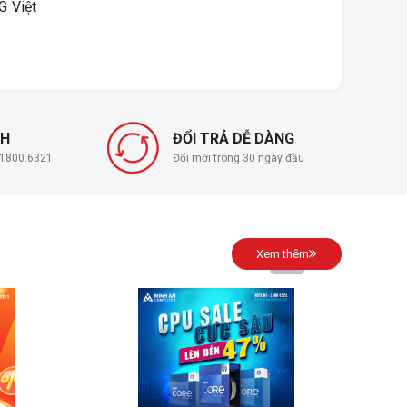
G Việt
NH
ĐỔI TRẢ DỄ DÀNG
í 1800.6321
Đổi mới trong 30 ngày đầu
Xem thêm