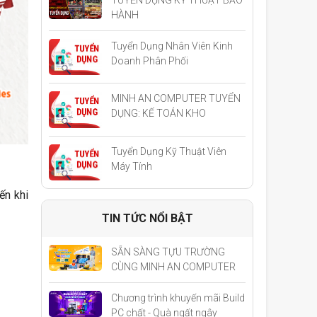
HÀNH
Tuyển Dụng Nhân Viên Kinh
Doanh Phân Phối
MINH AN COMPUTER TUYỂN
DỤNG: KẾ TOÁN KHO
Tuyển Dụng Kỹ Thuật Viên
Máy Tính
ến khi
TIN TỨC NỔI BẬT
SẴN SÀNG TỰU TRƯỜNG
CÙNG MINH AN COMPUTER
Chương trình khuyến mãi Build
PC chất - Quà ngất ngây