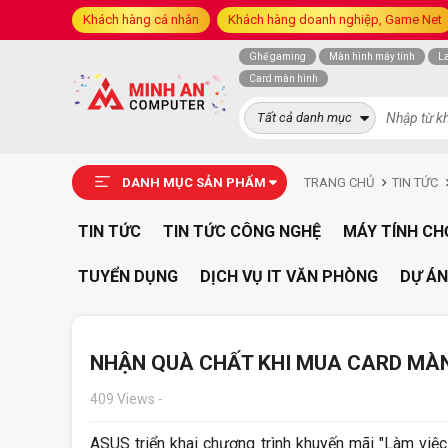
Khách hàng cá nhân
Khách hàng doanh nghiệp, Game Net
Ghế gaming
Màn hình máy tính
L
Card màn hình
Tất cả danh mục
DANH MỤC SẢN PHẨM
TRANG CHỦ
TIN TỨC
TIN TỨC
TIN TỨC CÔNG NGHỆ
MÁY TÍNH CH
TUYỂN DỤNG
DỊCH VỤ IT VĂN PHÒNG
DỰ ÁN
NHẬN QUÀ CHẤT KHI MUA CARD MÀN
409 Views
-
ASUS triển khai chương trình khuyến mãi "Làm việc 