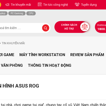
Tin khuyến mãi
Tin tức công nghệ
Tuyển dụng
aptop
PC Gaming
CPU
CHÍNH SÁCH
Hotlin
1800
HỖ TRỢ
TIN KHUYẾN MÃI
ƠI GAME
MÁY TÍNH WORKSTATION
REVIEW SẢN PHẨM
 VĂN PHÒNG
THÔNG TIN HOẠT ĐỘNG
 HÌNH ASUS ROG
tại nhà, chơi game tại gia", chung tay cổ vũ Việt Nam chiến thắ