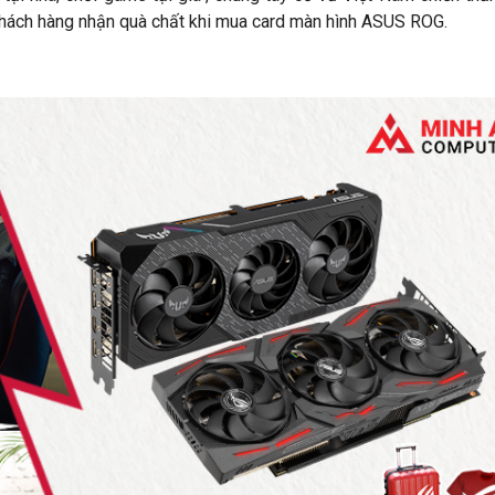
 khách hàng nhận quà chất khi mua card màn hình ASUS ROG.
Chương trình khuyến mãi Tháng
a game Black Myth:
Rực Lửa - Sale Thả Cửa
ắm card đồ họa NVIDIA