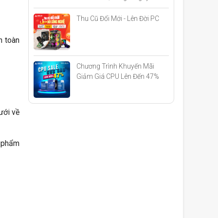
Thu Cũ Đổi Mới - Lên Đời PC
n toàn
Chương Trình Khuyến Mãi
Giảm Giá CPU Lên Đến 47%
Khi Build PC
ưới về
n phẩm