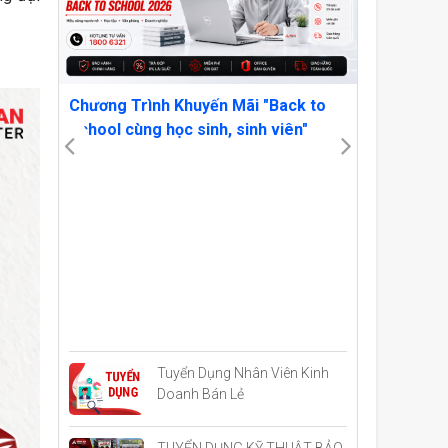
 7
Chương Trình Khuyến Mãi "Back to
School cùng học sinh, sinh viên"
OWN YOU
VẬT AMD
CRIMSON
Tuyển Dụng Nhân Viên Kinh
Doanh Bán Lẻ
TUYỂN DỤNG KỸ THUẬT BẢO