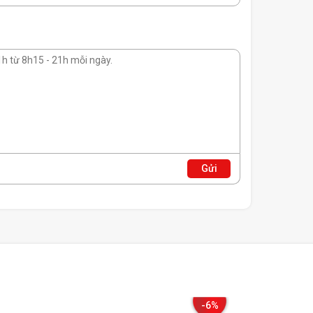
Gửi
àn để hoạt động gần như im lặng. Khi bắt đầu tải ở mức
hiệt độ của các bộ phận bên trong luôn ở trong tầm
-6%
ll modular