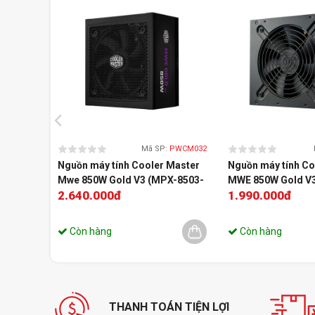
Mã SP:
PWCM032
Nguồn máy tính Cooler Master
Nguồn máy tính Co
Mwe 850W Gold V3 (MPX-8503-
MWE 850W Gold V3 
2.640.000đ
1.990.000đ
AFAG-2EBEU) | Full-Module
ATX 3.1 (MPE-850
Atx3.1
Còn hàng
Còn hàng
THANH TOÁN TIỆN LỢI
Sở hữu thiết kế Full modular có nghĩa là bạn chỉ kết nối cá