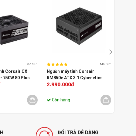
Mã SP:
Mã SP:
nh Corsair CX
Nguồn máy tính Corsair
Nguồn m
- 750W 80 Plus
RM850e ATX 3.1 Cybenetics
GAMING
đ
2.990.000đ
1.190
Gold - Full Modul
1.949.00
Còn hàng
Liên hệ
NH
ĐỔI TRẢ DỄ DÀNG