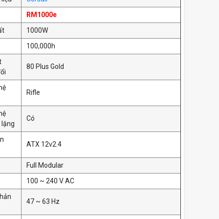
RM1000e
ất
1000W
100,000h
t
80 Plus Gold
ổi
hệ
Rifle
hệ
Có
 lặng
ản
ATX 12v2.4
Full Modular
100 ~ 240 V AC
phản
47 ~ 63 Hz