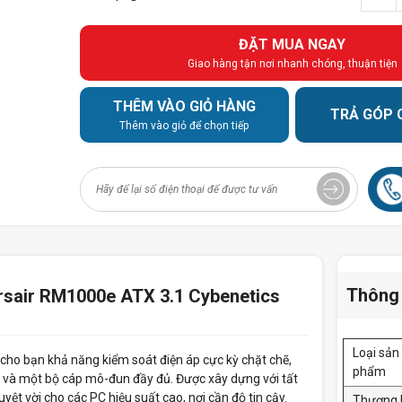
ĐẶT MUA NGAY
Giao hàng tận nơi nhanh chóng, thuận tiện
THÊM VÀO GIỎ HÀNG
TRẢ GÓP 
Thêm vào giỏ để chọn tiếp
Thông 
rsair RM1000e ATX 3.1 Cybenetics
Loại sản
cho bạn khả năng kiểm soát điện áp cực kỳ chặt chẽ,
phẩm
 và một bộ cáp mô-đun đầy đủ. Được xây dựng với tất
yệt vời cho các PC hiệu suất cao, nơi cần độ tin cậy.
Thương 