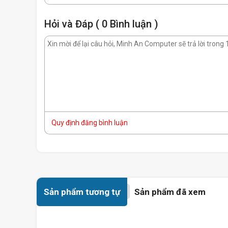
Hỏi và Đáp ( 0 Bình luận )
Quy định đăng bình luận
Ở mức tải thấp và trung bình, quạt làm mát sẽ tắt hoàn to
cao, Corsair RM750 sẽ kích hoạt quạt trở lại để đảm bảo n
kiểm soát
Sản phẩm tương tự
Sản phẩm đã xem
Thiết kế Fu