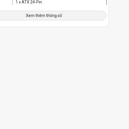
1 x ATX 24-Pin
3 x ESP/ATX 12V 8-Pin (4+4)
nối
8 x PCIe 8-Pin (6+2)
Xem thêm thông số
4 x Pata 4-Pin
11 x SATA
wer
16
le)
ower
24
le)