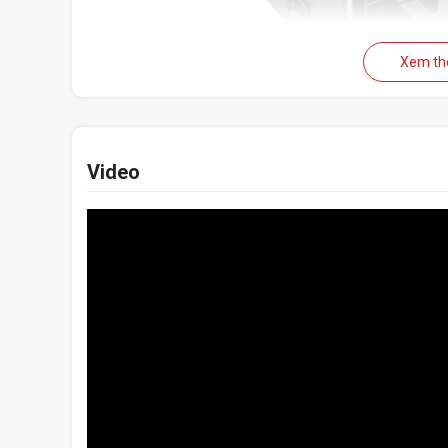
Xem t
Với hiệu suất chuyển đổi tối đa lên tới 90%, RM750 tạo ra ít
năng cho gia đình của bạn
Video
100% tụ điệ