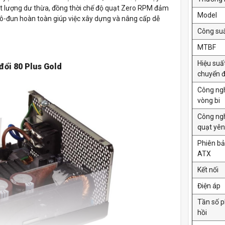
iệt lượng dư thừa, đồng thời chế độ quạt Zero RPM đảm
Model
mô-đun hoàn toàn giúp việc xây dựng và nâng cấp dễ
Công su
MTBF
Hiệu suấ
đổi 80 Plus Gold
chuyển đ
Công ng
vòng bi
Công ng
quạt yên
Phiên b
ATX
Kết nối
Điện áp
Tần số 
hồi