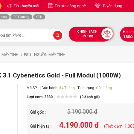
Tin khuyến mãi
Tin tức công nghệ
Tuyển dụng
aptop
PC Gaming
CPU
CHÍNH SÁCH
Hotlin
1800
HỖ TRỢ
N MÁY TÍNH
PSU - NGUỒN MÁY TÍNH
3.1 Cybenetics Gold - Full Modul (1000W)
Mã SP:
| Bảo hành:
84 Tháng
| Tình trạng:
Còn hàng
Lượt xem: 3330 |
(0 đánh giá)
5.190.000 đ
Giá gốc :
4.190.000 đ
Giá hiện tại :
(Tiết kiệm: 1.00