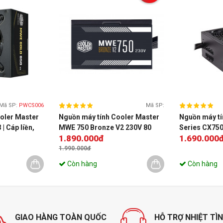
Mã SP:
PWCS006
Mã SP:
oler Master
Nguồn máy tính Cooler Master
Nguồn máy tí
| Cáp liền,
MWE 750 Bronze V2 230V 80
Series CX750
1.890.000đ
1.690.000
6-ACAG-BEU)
Plus Bronze
Bronze
1.990.000đ
Còn hàng
Còn hàng
GIAO HÀNG TOÀN QUỐC
HỖ TRỢ NHIỆT TÌ
c loại cáp mà hệ thống của bạn cần, bạn có thể tùy ý loại