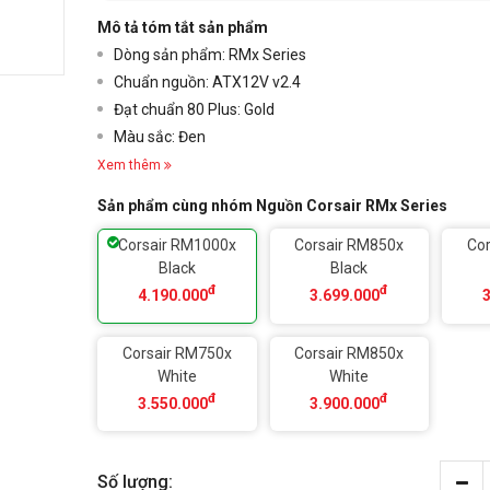
Mô tả tóm tắt sản phẩm
Dòng sản phẩm: RMx Series
Chuẩn nguồn: ATX12V v2.4
Đạt chuẩn 80 Plus: Gold
Màu sắc: Đen
Xem thêm
Sản phẩm cùng nhóm Nguồn Corsair RMx Series
Corsair RM1000x
Corsair RM850x
Co
Black
Black
đ
đ
4.190.000
3.699.000
Corsair RM750x
Corsair RM850x
White
White
đ
đ
3.550.000
3.900.000
Số lượng: