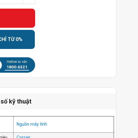
CHỈ TỪ 0%
Hotline tư vấn
1800.6321
số kỹ thuật
Nguồn máy tính
hiệu
Corsair