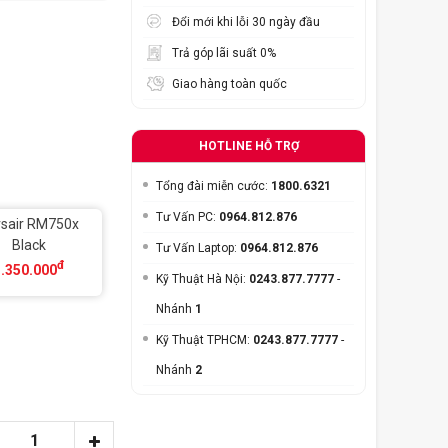
Đổi mới khi lỗi 30 ngày đầu
Trả góp lãi suất 0%
Giao hàng toàn quốc
HOTLINE HỖ TRỢ
Tổng đài miễn cước:
1800.6321
Tư Vấn PC:
0964.812.876
rsair RM750x
Black
Tư Vấn Laptop:
0964.812.876
đ
3.350.000
Kỹ Thuật Hà Nội:
0243.877.7777
-
Nhánh
1
Kỹ Thuật TPHCM:
0243.877.7777
-
Nhánh
2