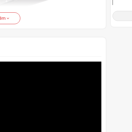
Cáp kết 
hêm
CPU Po
 tiếng ồn hơn và ít nhiệt hơn, từ đó sẽ giảm chi phí điện
Pins (ma
PCI-E P
Pins (ma
n nhật bản