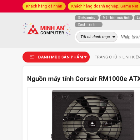
Khách hàng cá nhân
Khách hàng doanh nghiệp, Game Net
Ghế gaming
Màn hình máy tính
L
Card màn hình
Tất cả danh mục
DANH MỤC SẢN PHẨM
TRANG CHỦ
LINH KIỆ
Nguồn máy tính Corsair RM1000e ATX 