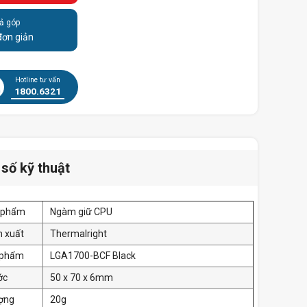
ả góp
đơn giản
Hotline tư vấn
1800.6321
số kỹ thuật
n phẩm
Ngàm giữ CPU
n xuất
Thermalright
 phẩm
LGA1700-BCF Black
ớc
50 x 70 x 6mm
ượng
20g