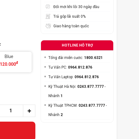
Đổi mới khi lỗi 30 ngày đầu
Trả góp lãi suất 0%
Giao hàng toàn quốc
F
HOTLINE HỖ TRỢ
Blue
Tổng đài miễn cước:
1800.6321
đ
120.000
Tư Vấn PC:
0964.812.876
Tư Vấn Laptop:
0964.812.876
Kỹ Thuật Hà Nội:
0243.877.7777
-
Nhánh
1
Kỹ Thuật TPHCM:
0243.877.7777
-
Nhánh
2