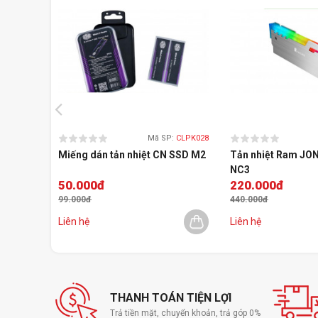
Mã SP:
CLPK028
Miếng dán tản nhiệt CN SSD M2
Tản nhiệt Ram JO
NC3
50.000đ
220.000đ
99.000đ
440.000đ
Liên hệ
Liên hệ
THANH TOÁN TIỆN LỢI
Trả tiền mặt, chuyển khoản, trả góp 0%