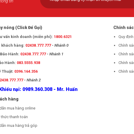
hông tin
y nóng (Click Để Gọi)
Chính sá
tư vấn kinh doanh (miễn phí):
1800.6321
Quy định
 khách hàng:
02438.777.777
-
Nhánh 0
Chính sá
- Bảo Hành:
02438.777.777
-
Nhánh 1
Chính sá
Bảo Hành:
083.5555.938
Chính sá
ỹ Thuật:
0396.164.356
Chính sác
2438.777.777
-
Nhánh 2
Khiếu nại: 0989.360.308 - Mr. Huấn
hách hàng
dẫn mua hàng online
thức thanh toán
dẫn mua hàng trả góp