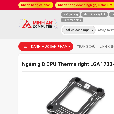
Khách hàng cá nhân
Khách hàng doanh nghiệp, Game Net
Ghế gaming
Màn hình máy tính
L
Card màn hình
Tất cả danh mục
DANH MỤC SẢN PHẨM
TRANG CHỦ
LINH KIỆ
Ngàm giữ CPU Thermalright LGA1700