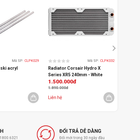
Mã SP:
CLPK029
Mã SP:
CLPK032
ski acryl
Radiator Corsair Hydro X
Bộ nâng
Series XR5 240mm - White
nước Co
1.500.000đ
2.799
1.890.000đ
Liên hệ
Còn 
NH
ĐỔI TRẢ DỄ DÀNG
í 1800.6321
Đổi mới trong 30 ngày đầu