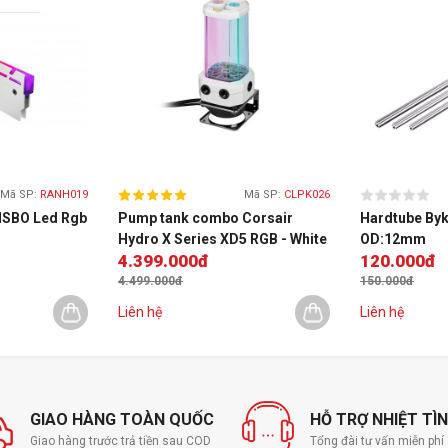
Mã SP:
RANH019
Mã SP:
CLPK026
NSBO Led Rgb
Pump tank combo Corsair
Hardtube Byk
Hydro X Series XD5 RGB - White
OD:12mm
4.399.000đ
120.000đ
4.499.000đ
150.000đ
Liên hệ
Liên hệ
GIAO HÀNG TOÀN QUỐC
HỖ TRỢ NHIỆT TÌ
Giao hàng trước trả tiền sau COD
Tổng đài tư vấn miễn ph