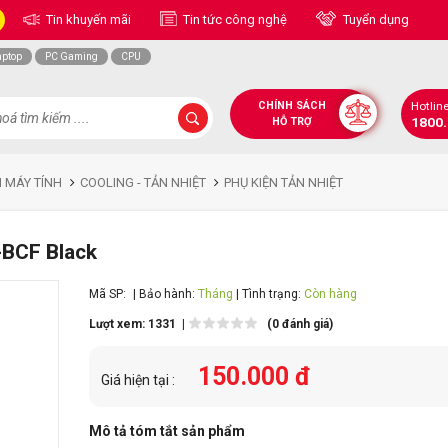
Tin khuyến mãi
Tin tức công nghệ
Tuyển dụng
aptop
PC Gaming
CPU
CHÍNH SÁCH
Hotlin
1800
HỖ TRỢ
N MÁY TÍNH
COOLING - TẢN NHIỆT
PHỤ KIỆN TẢN NHIỆT
-BCF Black
Mã SP:
| Bảo hành:
Tháng
| Tình trạng:
Còn hàng
Lượt xem: 1331 |
(0 đánh giá)
150.000 đ
Giá hiện tại :
Mô tả tóm tắt sản phẩm