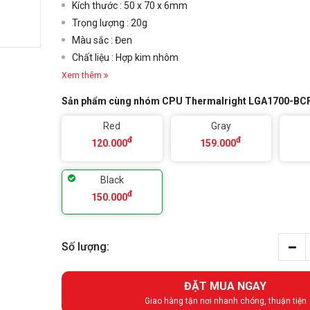
Kích thước : 50 x 70 x 6mm
Trọng lượng : 20g
Màu sắc : Đen
Chất liệu : Hợp kim nhôm
Xem thêm
Sản phẩm cùng nhóm CPU Thermalright LGA1700-BC
Red
Gray
đ
đ
120.000
159.000
Black
đ
150.000
Số lượng:
ĐẶT MUA NGAY
Giao hàng tận nơi nhanh chóng, thuận tiện