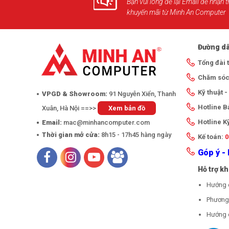
Bạn vui lòng để lại Email để nhận t
khuyến mãi từ Minh An Computer
Đường dâ
Tổng đài 
Chăm sóc
Kỹ thuật 
VPGD & Showroom:
91 Nguyễn Xiển, Thanh
Hotline 
Xuân, Hà Nội ==>>
Xem bản đồ
Hotline K
Email:
mac@minhancomputer.com
Thời gian mở cửa:
8h15 - 17h45 hàng ngày
Kế toán:
0
Góp ý - 
Hỗ trợ k
Hướng 
Phương 
Hướng 