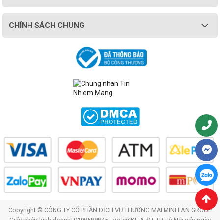
CHÍNH SÁCH CHUNG
Copyright © CÔNG TY CỔ PHẦN DỊCH VỤ THƯƠNG MẠI MINH AN GROUP.
Giấy phép kinh doanh: 0108588845 - do sở KH & ĐT TP. Hà Nội cấp ngày