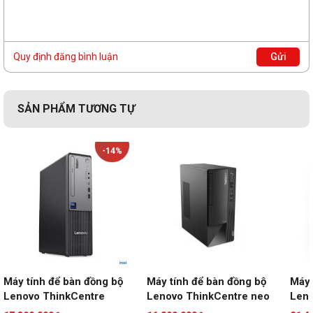
1x DisplayPort™ 1.4
1x VGA
1x Ethernet (RJ-45)
1x line-out (3.5mm)
Quy định đăng bình luận
Gửi
Hệ điều
No OS
hành
SẢN PHẨM TƯƠNG TỰ
Kích thước
145 x 292.2 x 365 mm (5.71x 11.50 x 14.37 inches)
-14%
Cân nặng
5.8 kg (12.79 lbs)
Máy tính để bàn đồng bộ 
Máy tính để bàn đồng bộ 
Máy 
Lenovo ThinkCentre 
Lenovo ThinkCentre neo 
Leno
Neo 50s Gen 6 
50T Gen 5 12UB0004VA 
30s 