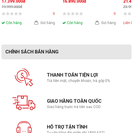
17.399.000đ
16.890.000đ
21.4
13DM003KVA (U5-225 | 
( i5-14400 | 8GB DDR5 | 
Core
19.999.000đ
23.99
8GD5 | 256GSSD | 
512GB | Intel UHD 730 | 
512G
0
0
Wifi6/BT | KB/M | NoOS | 
NoOS | 1Yr)
| No
Còn hàng
Giỏ hàng
Còn hàng
Giỏ hàng
Liên 
1Y Pre/ĐEN)
CHÍNH SÁCH BÁN HÀNG
THANH TOÁN TIỆN LỢI
Trả tiền mặt, chuyển khoản, trả góp 0%
GIAO HÀNG TOÀN QUỐC
Giao hàng trước trả tiền sau COD
HỖ TRỢ TẬN TÌNH
Tư vấn tổng đài miễn phí 1800.6321