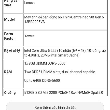
Hãng sản
Lenovo
xuất
Máy tính để bàn đồng bộ ThinkCentre neo 50t Gen 6
Model
13BB0005VA
Form
Tower
Factor
Intel Core Ultra 5 225 (10 nhân (6P + 4E); 10 luồng, up
Bộ vi xử lý
to 4.9GHz, 20MB Intel Smart Cache)
1x 8GB UDIMM DDR5-5600
RAM
Two DDR5 UDIMM slots, dual-channel capable
Up to 64GB DDR5-5600
Ổ cứng
512GB SSD M.2 2280 PCIe® 4.0x4 NVMe® Opal 2.0
Card đồ
Integrated Intel Graphics
Xem thêm cấu hình chi tiết
họa