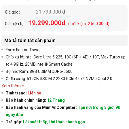
21.799.000 đ
Giá gốc :
19.299.000đ
Giá hiện tại :
(Tiết kiệm: 2.500.000đ)
Mô tả tóm tắt sản phẩm
Form Factor: Tower
Chíp xử lý: Intel Core Ultra 5 225, 10C (6P + 4E) / 10T, Max Turbo up
to 4.9GHz, 20MB Intel® Smart Cache
Bộ nhớ Ram: 8GB UDIMM DDR5-5600
Ổ đĩa cứng: 512GB SSD M.2 2280 PCIe 4.0x4 NVMe Opal 2.0
Xem thêm
Tình trạng:
Liên hệ
Bảo hành chính hãng:
12 Tháng
Bảo hành vàng của MinhAnComputer:
Tận nơi trong 3 giờ, 90
ngày đầu
Trả góp:
Lãi suất thấp, thủ thục nhanh gọn