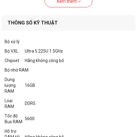
Xem thêm
THÔNG SỐ KỸ THUẬT
Bộ xử lý
Bộ VXL
Ultra 5 225U 1.5GHz
Chipset
Hãng không công bố
Bộ nhớ RAM
Dung
lượng
16GB
RAM
Loại
DDR5
RAM
Tốc độ
5600
Bus RAM
Hỗ trợ
RAM tối
Hãng không công bố