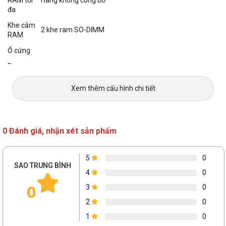
đa
Khe cắm
2 khe ram SO-DIMM
RAM
Ổ cứng
Dung
lượng ổ
512GB
cứng
Xem thêm cấu hình chi tiết
Loại ổ
SSD
cứng
Chuẩn ổ
0 Đánh giá, nhận xét sản phẩm
cứng mở
M.2 NVMe PCIe
rộng
5
0
Ổ quang
Không hỗ trợ
SAO TRUNG BÌNH
4
0
Card màn hình
0
3
0
Card tích
Intel UHD Graphics
hợp
2
0
1
0
Màn hình
23.8Inch FHD