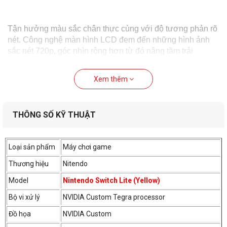
Tận hưởng màu sắc chân thực cùng với độ tương phản rõ
nét. Công nghệ màn hình LCD đem đến những hình ảnh
sắc nét 720p, góc nhìn rộng hơn từ đó nâng tầm trải
nghiệm khi chơi game.
Xem thêm
Bộ nhớ trong 32GB
THÔNG SỐ KỸ THUẬT
Loại sản phẩm
Máy chơi game
Thương hiệu
Nitendo
Model
Nintendo Switch Lite (Yellow)
Bộ vi xử lý
NVIDIA Custom Tegra processor
Đồ họa
NVIDIA Custom