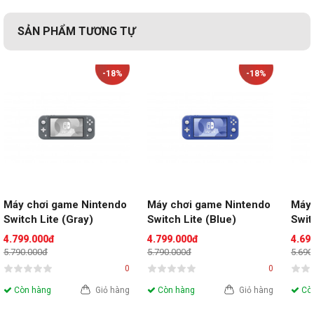
SẢN PHẨM TƯƠNG TỰ
Kho game cực lớn
-18%
-18%
Máy chơi game Nintendo 
Máy chơi game Nintendo 
Máy 
Switch Lite (Gray)
Switch Lite (Blue)
Swit
4.799.000đ
4.799.000đ
4.69
Bạn có thể chơi những con game độc quyền của Nitendo
5.790.000đ
5.790.000đ
5.690
như Super Smash Bros, The Legend of Zelda, Mario Kart
0
0
và nhiều hơn nữa.
Còn hàng
Giỏ hàng
Còn hàng
Giỏ hàng
Còn
Bạn cũng có thể chơi những con game tuyệt vời từ các
nhà phát hành khác được thêm vào mỗi tuần trên hệ thống.