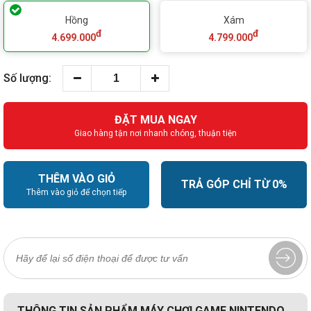
Hồng
Xám
đ
đ
4.699.000
4.799.000
Số lượng:
ĐẶT MUA NGAY
Giao hàng tận nơi nhanh chóng, thuận tiện
THÊM VÀO GIỎ
TRẢ GÓP CHỈ TỪ 0%
Thêm vào giỏ để chọn tiếp
THÔNG TIN SẢN PHẨM MÁY CHƠI GAME NINTENDO