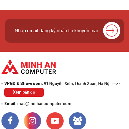
Máy chơi game Nintendo Switch Lite (Pink) có thể liên kết
lên đến 8 máy chơi cùng nhau khi kết nối chung mạng.
Ngoài ra bạn cũng có thể chiến đấu với những đối thủ
online ở những trận đấu đầy cam go khi sở hữu Nintendo
Switch Online membership.
VPGD & Showroom:
91 Nguyễn Xiển, Thanh Xuân, Hà Nội ==>>
Xem bản đồ
Email:
mac@minhancomputer.com